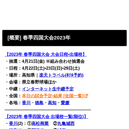
[概要] 春季四国大会2023年
【2023年 春季四国大会 大会日程•出場校】
・抽選：4月21日(金) ※組み合わせ抽選会
・日程：4月22日(土)•23日(日)•29日(土)
・場所：高知県｜
楽天トラベル(ﾎﾃﾙ予約)
・会場：県立春野球場ほか
・中継：
インターネット生中継予定
・全国：
本日の試合予定•結果 [全国一覧]
・各地：
香川
・
徳島
・
高知
・
愛媛
————————————————————
【2023年 春季四国大会 出場校一覧(順位)】
・
香川
(2)：①
高松商業
②
丸亀城西