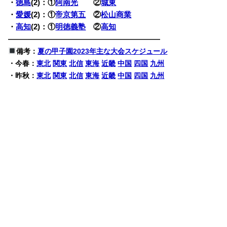
・
徳島
(2)：①
阿南光
②
城東
・
愛媛
(2)：①
帝京第五
②
松山商業
・
高知
(2)：①
明徳義塾
②
高知
————————————————————
備考：
夏の甲子園2023年主な大会スケジュール
・今春：
東北
関東
北信
東海
近畿
中国
四国
九州
・昨秋：
東北
関東
北信
東海
近畿
中国
四国
九州