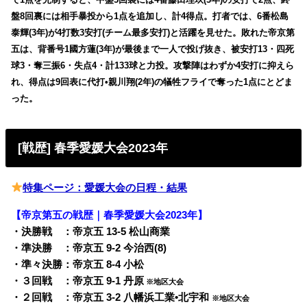
盤8回裏には相手暴投から1点を追加し、計4得点。打者では、6番松島
泰輝(3年)が4打数3安打(チーム最多安打)と活躍を見せた。敗れた帝京第
五は、背番号1國方蓮(3年)が最後まで一人で投げ抜き、被安打13・四死
球3・奪三振6・失点4・計133球と力投。攻撃陣はわずか4安打に抑えら
れ、得点は9回表に代打•親川翔(2年)の犠牲フライで奪った1点にとどま
った。
[戦歴] 春季愛媛大会2023年
特集ページ：愛媛大会の日程・結果
【帝京第五の戦歴｜春季愛媛大会2023年】
・決勝戦 ：帝京五 13-5 松山商業
・準決勝 ：帝京五 9-2 今治西(8)
・準々決勝：帝京五 8-4 小松
・３回戦 ：帝京五 9-1 丹原
※地区大会
・２回戦 ：帝京五 3-2 八幡浜工業•北宇和
※地区大会