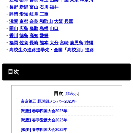
・
茨城
栃木
群馬
埼玉
山梨
千葉
東京
神奈川
・
長野
新潟
富山
石川
福井
・
静岡
愛知
岐阜
三重
・
滋賀
京都
奈良
和歌山
大阪
兵庫
・
岡山
広島
鳥取
島根
山口
・
香川
徳島
高知
愛媛
・
福岡
佐賀
長崎
熊本
大分
宮崎
鹿児島
沖縄
・
高校生の進路進学先
・
全国「高校別」進路
目次
目次
[
非表示
]
帝京第五 野球部メンバー2023年
[戦歴] 春季四国大会2023年
[戦歴] 春季愛媛大会2023年
[概要] 春季四国大会2023年