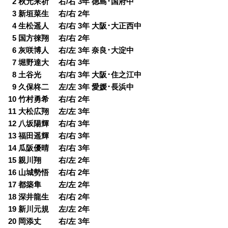
0
2 秋元来祈 右/右 3年 徳島･国府中
0
3 新垣菜生 右/右 2年
0
4 生松遥人 右/右 3年 大阪･大正西中
0
5 国方徠翔 右/右 2年
0
6 灰咲博人 右/左 3年 奈良･大淀中
0
7 堀野達大 右/右 3年
0
8 土谷光 右/右 3年 大阪･住之江中
0
9 久保柊二 左/左 3年 愛媛･長浜中
10 竹村勇希 右/右 2年
11 大松広翔 左/左 3年
12 八坂陽輝 右/右 3年
13 福田遥輝 右/右 3年
14 瓜阪優晴 右/右 3年
15 親川翔 右/左 2年
16 山城勢悟 右/右 2年
17 都築隼 左/左 2年
18 深井龍生 右/右 2年
19 新川元規 左/左 2年
20 岡添丈 右/左 3年