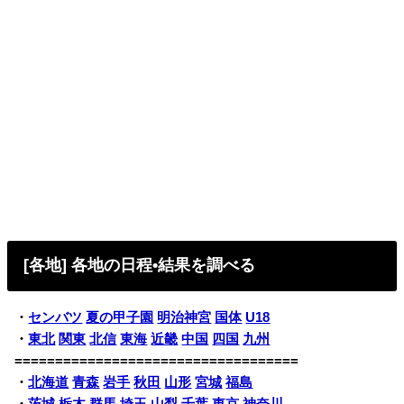
[各地] 各地の日程•結果を調べる
・
センバツ
夏の甲子園
明治神宮
国体
U18
・
東北
関東
北信
東海
近畿
中国
四国
九州
===================================
・
北海道
青森
岩手
秋田
山形
宮城
福島