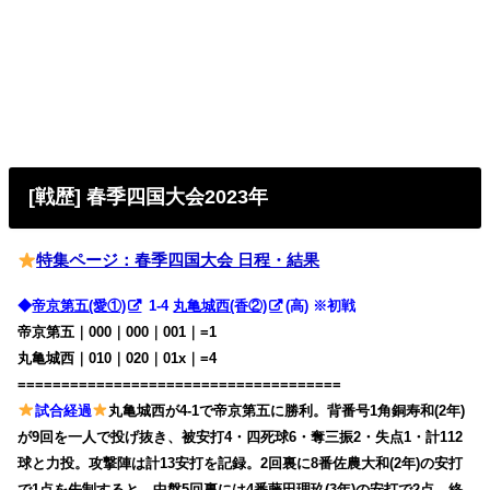
[戦歴] 春季四国大会2023年
特集ページ：春季四国大会 日程・結果
◆
帝京第五(愛①)
1-4
丸亀城西(香②)
(高) ※初戦
帝京第五｜000｜000｜001｜=1
丸亀城西｜010｜020｜01x｜=4
=====================================
試合経過
丸亀城西が4-1で帝京第五に勝利。背番号1角銅寿和(2年)
が9回を一人で投げ抜き、被安打4・四死球6・奪三振2・失点1・計112
球と力投。攻撃陣は計13安打を記録。2回裏に8番佐農大和(2年)の安打
で1点を先制すると、中盤5回裏には4番藤田理玖(3年)の安打で2点、終