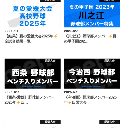
2025.9.1
2023.12.1
【結果】夏の愛媛大会2025年
《川之江》野球部メンバー
夏
全試合結果一覧
の甲子園202…
愛媛大会
愛媛大会
2025.12.1
2025.6.1
《西条•愛媛》野球部メンバー
《今治西》野球部メンバー2025
2025年
四…
年
四国大会
愛媛大会
愛媛大会