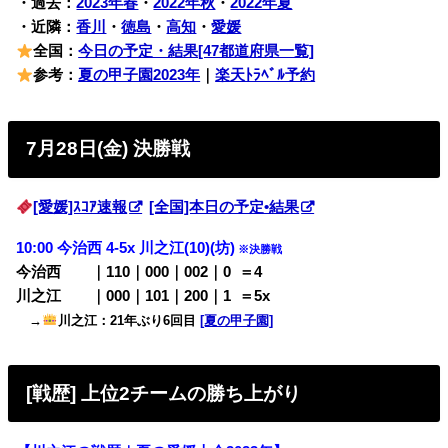
・過去：
2023年春
・
2022年秋
・
2022年夏
・近隣：
香川
・
徳島
・
高知
・
愛媛
全国：
今日の予定・結果[47都道府県一覧]
参考：
夏の甲子園2023年
｜
楽天ﾄﾗﾍﾞﾙ予約
7月28日(金) 決勝戦
[愛媛]ｽｺｱ速報
[全国]本日の予定•結果
10:00 今治西 4-5x 川之江(10)(坊)
※決勝戦
今治西 ｜110｜000｜002｜0
0
＝4
川之江 ｜000｜101｜200｜1
0
＝5x
→
川之江：21年ぶり6回目
[夏の甲子園]
[戦歴] 上位2チームの勝ち上がり