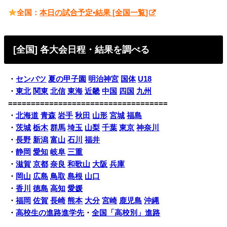
全国：
本日の試合予定•結果 [全国一覧]
[全国] 各大会日程・結果を調べる
・
センバツ
夏の甲子園
明治神宮
国体
U18
・
東北
関東
北信
東海
近畿
中国
四国
九州
===================================
・
北海道
青森
岩手
秋田
山形
宮城
福島
・
茨城
栃木
群馬
埼玉
山梨
千葉
東京
神奈川
・
長野
新潟
富山
石川
福井
・
静岡
愛知
岐阜
三重
・
滋賀
京都
奈良
和歌山
大阪
兵庫
・
岡山
広島
鳥取
島根
山口
・
香川
徳島
高知
愛媛
・
福岡
佐賀
長崎
熊本
大分
宮崎
鹿児島
沖縄
・
高校生の進路進学先
・
全国「高校別」進路