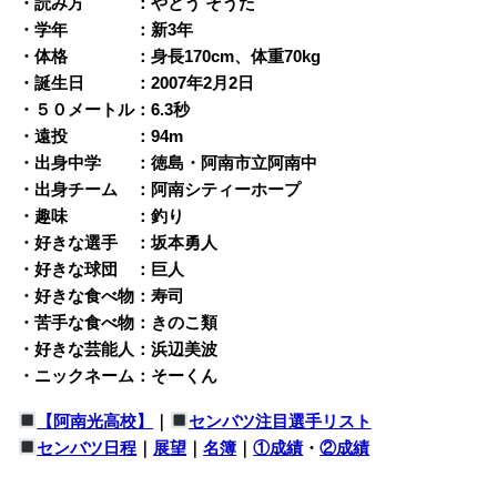
・読み方 ：やとう そうた
・学年 ：新3年
・体格 ：身長170cm、体重70kg
・誕生日 ：2007年2月2日
・５０メートル：6.3秒
・遠投 ：94m
・出身中学 ：徳島・阿南市立阿南中
・出身チーム ：阿南シティーホープ
・趣味 ：釣り
・好きな選手 ：坂本勇人
・好きな球団 ：巨人
・好きな食べ物：寿司
・苦手な食べ物：きのこ類
・好きな芸能人：浜辺美波
・ニックネーム：そーくん
【阿南光高校】
｜
センバツ注目選手リスト
センバツ日程
｜
展望
｜
名簿
｜
①成績
・
②成績