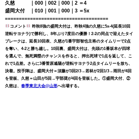
久慈 ｜000｜002｜000｜2 ＝4
盛岡大付 ｜010｜001｜000｜3 ＝5x
=====================================
コメント
昨秋8強の盛岡大付は、昨秋4強の久慈に5x-4(延長10回
逆転サヨナラ)で勝利し、8年ぶり7度目の優勝！2-2の同点で迎えたタイ
ブレークは、延長10回表、久慈が1番宇部智也主将のタイムリーで2点
を奪い、4-2と勝ち越し。10回裏、盛岡大付は、先頭の1番坂本が四球
を選んで、無死満塁のチャンスを作ると、押出死球で1点を返して、こ
れで1点差。さらに3番菅原遙陽が逆転サヨナラ2点タイムリーを放ち、
決着。投手陣は、盛岡大付＝須藤が3回2/3→若林が2回1/3→雨田が4回
を登板、久慈＝山田が5回→宇部奨が4回を登板した。①盛岡大付、②
久慈は、
春季東北大会@山形
へ出場する。