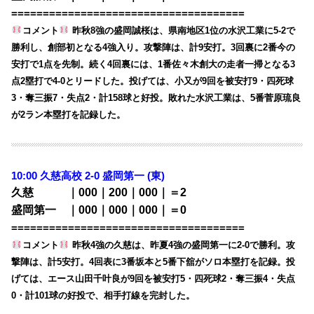
=====================================
コメント
昨秋8強の盛岡誠桜は、県南地区1位の水沢工業に5-2で
勝利し、創部初となる4強入り。攻撃陣は、計9安打。3回裏に2番今の
安打で1点を先制。続く4回裏には、1番佐々木創大の走者一掃となる3
点2塁打で4-0とリードした。投げては、小又が9回を被安打9・四死球
3・奪三振7・失点2・計158球と好投。敗れた水沢工業は、5番菅原琉良
が2ラン本塁打を記録した。
10:00
久慈高校 2-0 盛岡第一 (東)
久慈 ｜000｜200｜000｜＝2
盛岡第一 ｜000｜000｜000｜＝0
=====================================
コメント
昨秋4強の久慈は、昨夏4強の盛岡第一に2-0で勝利。攻
撃陣は、計5安打。4回表に3番坂本と5番下舘がソロ本塁打を記録。投
げては、エース山田千叶良が9回を被安打5・四死球2・奪三振4・失点
0・計101球の好投で、相手打線を完封した。