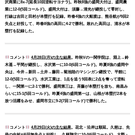
沢商業に8x-7(延長10回逆転サヨナラ)。昨秋8強の盛岡大付は、盛岡農
業に12-0(5回コールド)。盛岡大付は、須藤→清光が継投して零封し、
打線は吉田と田村が本塁打を記録。昨春4強の大船渡は、熊谷航が9回2
失点と好投して、昨春8強の高田に4-2で勝利。敗れた高田は、清水が本
塁打を記録した。
コメント
4月28日(月)の主な結果
。昨秋Vの一関学院は、淵上→鈴
木遥→平間が継投し、水沢第一に10-0(6回コールド)。昨夏8強の盛岡中
央は、今井→新田→土井→藤田→菊池陸のマシンガン継投で、平館に
12-0(5回コールド)。水沢工業は、1点を追う9回表に2点を奪って逆転
し、一関第一に2-1で勝利。盛岡第三は、斉藤が本塁打を放ち、南昌み
らいに15-1(5回コールド)。昨夏4強の盛岡第一は、山根が本塁打2本を
放つ活躍をみせ、盛岡市立に9-2(7回コールド)で勝利した。
コメント
4月29日(火)の主な結果
。花北・沿岸は順延。久慈は、先
発の中村が6回無失点と好投し、久慈翔北に10-0(6回コールド)。大野・