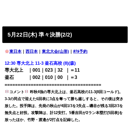
5月22日(木) 準々決勝(2/2)
東日本
｜
西日本
｜
東北大会(山形)
｜
ﾎﾃﾙ予約
12:30
専大北上 11-3 釜石高校 (8)(森)
専大北上 ｜001｜023｜32
0
｜＝11
釜石 ｜002｜010｜00
0
｜＝3
=====================================
コメント
昨秋4強の専大北上は、釜石高校の11-3(8回コールド)。
3-3の同点で迎えた6回表に3点を奪って勝ち越しすると、その後は突き
放した。投手陣は、先発の秋山が4回1/3を3失点→磯谷が残る3回2/3を
無失点と好投。攻撃陣は、計12安打。5番吉田が2ラン本塁打(5回表)を
放ったほか、竹野・渡邉が2打点を記録した。