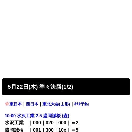
5月22日(木) 準々決勝(1/2)
東日本
｜
西日本
｜
東北大会(山形)
｜
ﾎﾃﾙ予約
10:00 水沢工業 2-5
盛岡誠桜 (森)
水沢工業 ｜000｜020｜000｜＝2
盛岡誠桜 ｜001｜300｜10x｜＝5