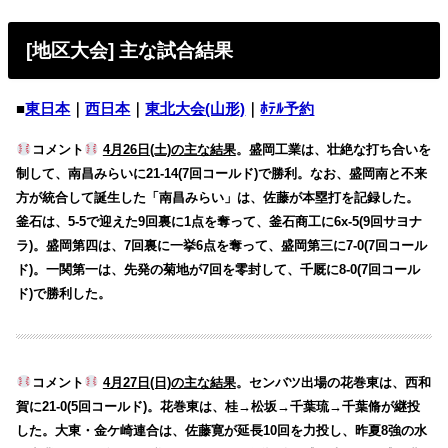
[地区大会] 主な試合結果
■
東日本
｜
西日本
｜
東北大会(山形)
｜
ﾎﾃﾙ予約
コメント
4月26日(土)の主な結果
。盛岡工業は、壮絶な打ち合いを
制して、南昌みらいに21-14(7回コールド)で勝利。なお、盛岡南と不来
方が統合して誕生した「南昌みらい」は、佐藤が本塁打を記録した。
釜石は、5-5で迎えた9回裏に1点を奪って、釜石商工に6x-5(9回サヨナ
ラ)。盛岡第四は、7回裏に一挙6点を奪って、盛岡第三に7-0(7回コール
ド)。一関第一は、先発の菊地が7回を零封して、千厩に8-0(7回コール
ド)で勝利した。
コメント
4月27日(日)の主な結果
。センバツ出場の花巻東は、西和
賀に21-0(5回コールド)。花巻東は、桂→松坂→千葉琉→千葉脩が継投
した。大東・金ケ崎連合は、佐藤寛が延長10回を力投し、昨夏8強の水