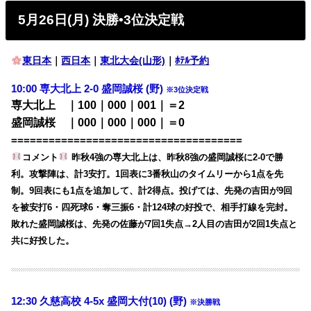
5月26日(月) 決勝•3位決定戦
東日本
｜
西日本
｜
東北大会(山形)
｜
ﾎﾃﾙ予約
10:00 専大北上 2-0 盛岡誠桜 (野)
※3位決定戦
専大北上 ｜100｜000｜001｜＝2
盛岡誠桜 ｜000｜000｜000｜＝0
=====================================
コメント
昨秋4強の専大北上は、昨秋8強の盛岡誠桜に2-0で勝
利。攻撃陣は、計3安打。1回表に3番秋山のタイムリーから1点を先
制。9回表にも1点を追加して、計2得点。投げては、先発の吉田が9回
を被安打6・四死球6・奪三振6・計124球の好投で、相手打線を完封。
敗れた盛岡誠桜は、先発の佐藤が7回1失点→2人目の吉田が2回1失点と
共に好投した。
12:30 久慈高校 4-5x 盛岡大付(10) (野)
※決勝戦