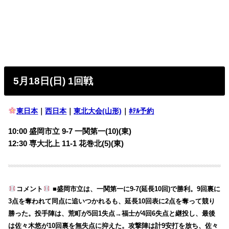
5月18日(日) 1回戦
東日本
｜
西日本
｜
東北大会(山形)
｜
ﾎﾃﾙ予約
10:00 盛岡市立 9-7 一関第一(10)(東)
12:30 専大北上 11-1 花巻北(5)(東)
コメント
■盛岡市立は、一関第一に9-7(延長10回)で勝利。9回裏に
3点を奪われて同点に追いつかれるも、延長10回表に2点を奪って競り
勝った。投手陣は、荒町が5回1失点→福士が4回6失点と継投し、最後
は佐々木悠が10回裏を無失点に抑えた。攻撃陣は計9安打を放ち、佐々