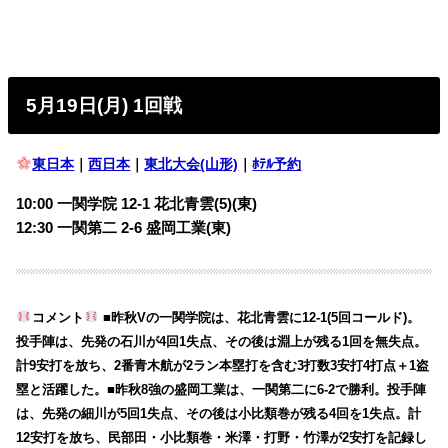
5月19日(月) 1回戦
東日本
｜
西日本
｜
東北大会(山形)
｜
ﾎﾃﾙ予約
10:00 一関学院 12-1 花北青雲(5)(東)
12:30 一関第二 2-6 盛岡工業(東)
コメント
■昨秋Vの一関学院は、花北青雲に12-1(5回コールド)。
投手陣は、先発の石川が4回1失点、その後は淵上が残る1回を無失点。
計9安打を放ち、2番青木航が2ラン本塁打を含む3打数3安打4打点＋1盗
塁と活躍した。■昨秋8強の盛岡工業は、一関第二に6-2で勝利。投手陣
は、先発の細川が5回1失点、その後は小比類巻が残る4回を1失点。計
12安打を放ち、民部田・小比類巻・米澤・打野・竹澤が2安打を記録し