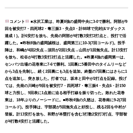
コメント
■水沢工業は、昨夏8強の盛岡中央に3-0で勝利。阿部が9
回を被安打7・四死球2・奪三振3・失点0・計88球で完封(&マダックス
達成！)。計6安打を放ち、先発の阿部が4打数3安打2打点と、投打で活
躍した。■昨秋8強の盛岡誠桜は、盛岡第三に10-3(7回コールド)。投手
陣は、和嶋が4回2失点→須田が2回1失点→山田が1回無失点。計13安打
を放ち、松谷が4打数3安打2打点と活躍した。■昨夏4強の盛岡第一は、
センバツ出場の花巻東に7-6で勝利。1回裏に5番田中のタイムリーなど
から3点を先制し、続く2回裏にも3点を追加。終盤の7回裏にはさらに1
点を追加し、突き放した。打者では、坂本と田中が2打点を記録。投げ
ては、先発の川崎が9回を被安打7・四死球7・奪三振4・失点6・計150
球と力投し、9回表に1点差に迫る相手打線を振り切った。敗れた花巻
東は、18年ぶりのノーシードに。■昨秋4強の久慈は、花巻南に9-2(7回
コールド)。投手陣は、宇部奨が5回無失点と好投し、残る2回を中村が
登板。計13安打を放ち、和野が本塁打を含む3打数2安打3打点、宇部智
が4打数4安打と活躍した。