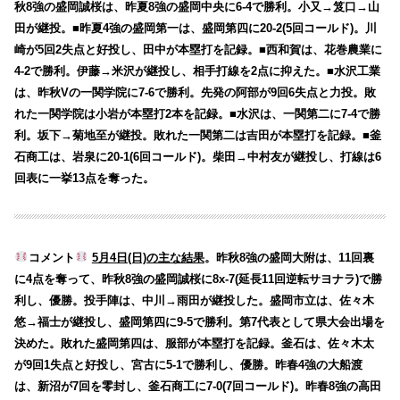
秋8強の盛岡誠桜は、昨夏8強の盛岡中央に6-4で勝利。小又→笈口→山
田が継投。■昨夏4強の盛岡第一は、盛岡第四に20-2(5回コールド)。川
崎が5回2失点と好投し、田中が本塁打を記録。■西和賀は、花巻農業に
4-2で勝利。伊藤→米沢が継投し、相手打線を2点に抑えた。■水沢工業
は、昨秋Vの一関学院に7-6で勝利。先発の阿部が9回6失点と力投。敗
れた一関学院は小岩が本塁打2本を記録。■水沢は、一関第二に7-4で勝
利。坂下→菊地至が継投。敗れた一関第二は吉田が本塁打を記録。■釜
石商工は、岩泉に20-1(6回コールド)。柴田→中村友が継投し、打線は6
回表に一挙13点を奪った。
コメント
5月4日(日)の主な結果
。昨秋8強の盛岡大附は、11回裏
に4点を奪って、昨秋8強の盛岡誠桜に8x-7(延長11回逆転サヨナラ)で勝
利し、優勝。投手陣は、中川→雨田が継投した。盛岡市立は、佐々木
悠→福士が継投し、盛岡第四に9-5で勝利。第7代表として県大会出場を
決めた。敗れた盛岡第四は、服部が本塁打を記録。釜石は、佐々木太
が9回1失点と好投し、宮古に5-1で勝利し、優勝。昨春4強の大船渡
は、新沼が7回を零封し、釜石商工に7-0(7回コールド)。昨春8強の高田