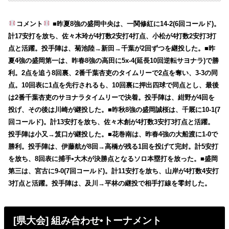
コメント
■昨夏8強の盛岡中央は、一関修紅に14-2(6回コールド)。
計17安打を放ち、佐々木玲が4打数2安打4打点、小松が4打数2安打3打
点と活躍。投手陣は、菊池陸→新田→千葉が2回ずつを継投した。■昨
夏4強の盛岡第一は、昨春8強の高田に5x-4(延長10回逆転サヨナラ)で勝
利。2点を追う8回裏、2番千葉杏吏のタイムリーで2点を奪い、3-3の同
点。10回表に1点を先行されるも、10回裏に押出四球で同点とし、最後
は2番千葉杏吏のサヨナラタイムリーで決着。投手陣は、紺野が4回を
投げ、その後は川崎が継投した。■昨秋8強の盛岡誠桜は、千厩に10-1(7
回コールド)。計13安打を放ち、佐々木創が4打数3安打3打点と活躍。
投手陣は小又→笈口が継投した。■花巻南は、昨春4強の大船渡に1-0で
勝利。投手陣は、伊藤航が8回→高橋が残る1回を投げて完封。計5安打
を放ち、8回表に捕手•大木が決勝点となるソロ本塁打を放った。■盛岡
第三は、宮古に9-0(7回コールド)。計11安打を放ち、山岸が4打数4安打
3打点と活躍。投手陣は、及川→平林の継投で相手打線を零封した。
[県大会] 組み合わせ•トーナメント