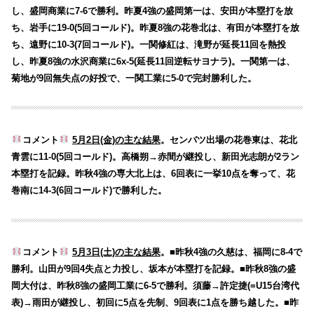
し、盛岡商業に7-6で勝利。昨夏4強の盛岡第一は、安田が本塁打を放
ち、岩手に19-0(5回コールド)。昨夏8強の花巻北は、有田が本塁打を放
ち、遠野に10-3(7回コールド)。一関修紅は、滝野が延長11回を熱投
し、昨夏8強の水沢商業に6x-5(延長11回逆転サヨナラ)。一関第一は、
菊地が9回無失点の好投で、一関工業に5-0で完封勝利した。
コメント
5月2日(金)の主な結果
。センバツ出場の花巻東は、花北
青雲に11-0(5回コールド)。高橋朔→赤間が継投し、新田光志朗が2ラン
本塁打を記録。昨秋4強の専大北上は、6回表に一挙10点を奪って、花
巻南に14-3(6回コールド)で勝利した。
コメント
5月3日(土)の主な結果
。■昨秋4強の久慈は、福岡に8-4で
勝利。山田が9回4失点と力投し、坂本が本塁打を記録。■昨秋8強の盛
岡大付は、昨秋8強の盛岡工業に6-5で勝利。須藤→許定捷(=U15台湾代
表)→雨田が継投し、初回に5点を先制、9回表に1点を勝ち越した。■昨