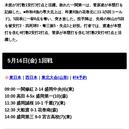
木悠が3打数1安打3打点と活躍。敗れた一関第一は、菅原凌が本塁打を
記録した。■昨秋4強の専大北上は、昨夏8強の花巻北に11-1(5回コール
ド)。5回表に一挙8点を奪い、突き放した。投手陣は、先発の秋山が5回
を被安打2・四死球0・奪三振5・失点1と好投。打者では、渡邉が本塁
打を含む4打数2安打2打点、菅原が本塁打を含む3打数2安打4打点と活
躍した。
5月16日(金) 1回戦
東日本
｜
西日本
｜
東北大会(山形)
｜
ﾎﾃﾙ予約
09:00 一関修紅 2-14 盛岡中央(6)(東)
10:00 高田 4-5x 盛岡第一(10)(森)
11:30 盛岡誠桜 10-1 千厩(7)(東)
12:30 大船渡 0-1 花巻南(森)
14:00 盛岡第三 9-0 宮古高校(7)(東)