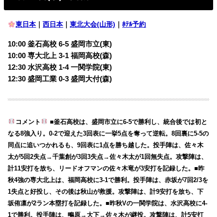
東日本
｜
西日本
｜
東北大会(山形)
｜
ﾎﾃﾙ予約
10:00 釜石高校 6-5 盛岡市立(東)
10:00 専大北上 3-1 福岡高校(森)
12:30 水沢高校 1-4 一関学院(東)
12:30 盛岡工業 0-3 盛岡大付(森)
コメント
■釜石高校は、盛岡市立に6-5で勝利し、統合後では初と
なる8強入り。0-2で迎えた3回表に一挙5点を奪って逆転。8回裏に5-5の
同点に追いつかれるも、9回表に1点を勝ち越した。投手陣は、佐々木
太が5回2失点→千葉創が3回3失点→佐々木太が1回無失点。攻撃陣は、
計11安打を放ち、リードオフマンの佐々木竜が3安打を記録した。■昨
秋4強の専大北上は、福岡高校に3-1で勝利。投手陣は、赤坂が7回2/3を
1失点と好投し、その後は秋山が救援。攻撃陣は、計9安打を放ち、下
坂侑凛が2ラン本塁打を記録した。■昨秋Vの一関学院は、水沢高校に4-
1で勝利。投手陣は、鴫原→大下→佐々木が継投。攻撃陣は、計5安打