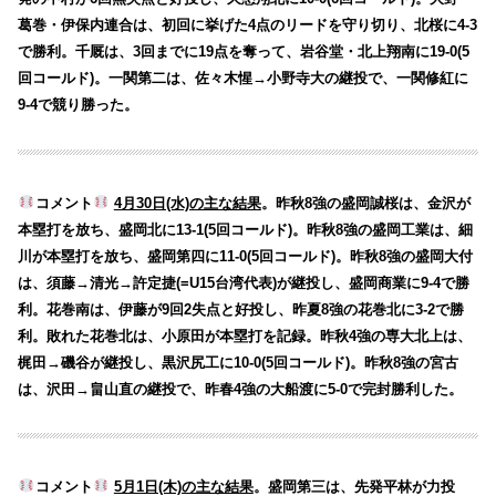
葛巻・伊保内連合は、初回に挙げた4点のリードを守り切り、北桜に4-3
で勝利。千厩は、3回までに19点を奪って、岩谷堂・北上翔南に19-0(5
回コールド)。一関第二は、佐々木惺→小野寺大の継投で、一関修紅に
9-4で競り勝った。
コメント
4月30日(水)の主な結果
。昨秋8強の盛岡誠桜は、金沢が
本塁打を放ち、盛岡北に13-1(5回コールド)。昨秋8強の盛岡工業は、細
川が本塁打を放ち、盛岡第四に11-0(5回コールド)。昨秋8強の盛岡大付
は、須藤→清光→許定捷(=U15台湾代表)が継投し、盛岡商業に9-4で勝
利。花巻南は、伊藤が9回2失点と好投し、昨夏8強の花巻北に3-2で勝
利。敗れた花巻北は、小原田が本塁打を記録。昨秋4強の専大北上は、
梶田→磯谷が継投し、黒沢尻工に10-0(5回コールド)。昨秋8強の宮古
は、沢田→畠山直の継投で、昨春4強の大船渡に5-0で完封勝利した。
コメント
5月1日(木)の主な結果
。盛岡第三は、先発平林が力投