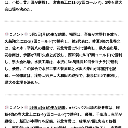
は、小松→黄川田が継投し、宮古商工に11-0(7回コールド)。2校も県大
会出場を決めた。
コメント
5月5日(月)の主な結果
。福岡は、斉藤が本塁打を放ち、
久慈翔北に12-2(7回コールド)で勝利し、第2代表に。昨夏8強の花巻北
は、佐々木→平賀八の継投で、花北青雲に5-2で勝利し、県大会出場。
花巻南は、伊藤が7回1失点と好投し、西和賀に8-1(7回コールド)で勝利
し、県大会出場。水沢工業は、水沢に6x-5(延長10回サヨナラ)で勝利
し、優勝。この試合で水沢工業の菅原琉と水沢の柴山が本塁打を記
録。一関修紅は、滝野→宍戸→大和田の継投で、花泉に8-5で勝利し、
県大会出場を決めた。
コメント
5月6日(火)の主な結果
。■センバツ出場の花巻東は、昨
秋4強の専大北上に12-4(7回コールド)で勝利し、優勝。千葉琉→赤間が
継投し、新田が本塁打を記録。花北青雲は、猫塚が7回1失点と好投