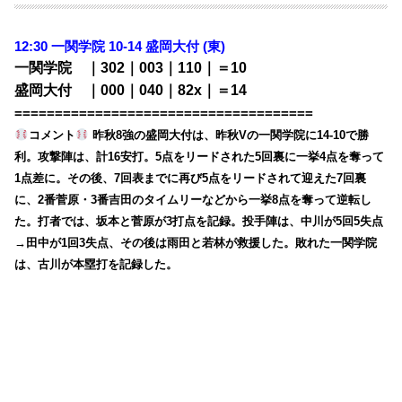
12:30 一関学院 10-14
盛岡大付 (東)
一関学院 ｜302｜003｜110｜＝10
盛岡大付 ｜000｜040｜82x｜＝14
=====================================
コメント
昨秋8強の盛岡大付は、昨秋Vの一関学院に14-10で勝
利。攻撃陣は、計16安打。5点をリードされた5回裏に一挙4点を奪って
1点差に。その後、7回表までに再び5点をリードされて迎えた7回裏
に、2番菅原・3番吉田のタイムリーなどから一挙8点を奪って逆転し
た。打者では、坂本と菅原が3打点を記録。投手陣は、中川が5回5失点
→田中が1回3失点、その後は雨田と若林が救援した。敗れた一関学院
は、古川が本塁打を記録した。