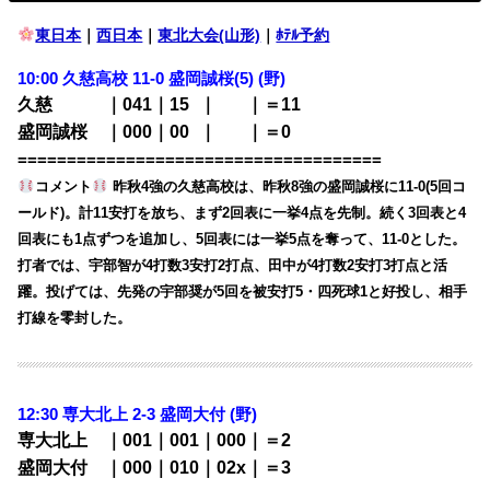
東日本
｜
西日本
｜
東北大会(山形)
｜
ﾎﾃﾙ予約
10:00 久慈高校 11-0 盛岡誠桜(5)
(野)
久慈 ｜041｜15
0
｜
000
｜＝11
盛岡誠桜 ｜000｜00
0
｜
000
｜＝0
=====================================
コメント
昨秋4強の久慈高校は、昨秋8強の盛岡誠桜に11-0(5回コ
ールド)。計11安打を放ち、まず2回表に一挙4点を先制。続く3回表と4
回表にも1点ずつを追加し、5回表には一挙5点を奪って、11-0とした。
打者では、宇部智が4打数3安打2打点、田中が4打数2安打3打点と活
躍。投げては、先発の宇部奨が5回を被安打5・四死球1と好投し、相手
打線を零封した。
12:30 専大北上 2-3
盛岡大付 (野)
専大北上 ｜001｜001｜000｜＝2
盛岡大付 ｜000｜010｜02x｜＝3