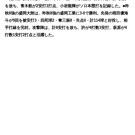
を放ち、青木航が2安打1打点、小岩龍輝がソロ本塁打を記録した。■昨
秋8強の盛岡大附は、昨秋8強の盛岡工業に3-0で勝利。先発の雨田優海
斗が9回を被安打3・四死球2・奪三振8・失点0・計114球と好投し、相
手打線を完封。攻撃陣は、計8安打を放ち、許が4打数3安打、萩原が4
打数1安打2打点と活躍した。