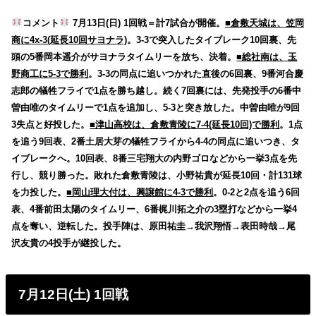
コメント
7月13日(日) 1回戦＝計7試合が開催。
■倉敷天城は、笠岡
商に4x-3(延長10回サヨナラ)
。3-3で突入したタイブレーク10回裏、先
頭の5番岡本遥介がサヨナラタイムリーを放ち、決着。
■総社南は、玉
野商工に5-3で勝利
。3-3の同点に追いつかれた直後の6回裏、9番河合慶
志郎の犠牲フライで1点を勝ち越し。続く7回裏には、先発投手の6番中
曽由唯のタイムリーで1点を追加し、5-3と突き放した。中曽由唯が9回
3失点と好投した。
■津山高校は、倉敷青陵に7-4(延長10回)で勝利
。1点
を追う9回表、2番土居大芽の犠牲フライから4-4の同点に追いつき、タ
イブレークへ。10回表、8番三宅翔大の内野ゴロなどから一挙3点を先
行し、競り勝った。敗れた倉敷青陵は、小野祐貴が延長10回・計131球
を力投した。
■岡山理大付は、興譲館に4-3で勝利
。0-2と2点を追う6回
表、4番前田太陽のタイムリー、6番梶川拓之介の3塁打などから一挙4
点を奪い、逆転した。投手陣は、原田祐圭→我沢翔悟→表田時哉→尾
沢友貴の4投手が継投した。
7月12日(土) 1回戦