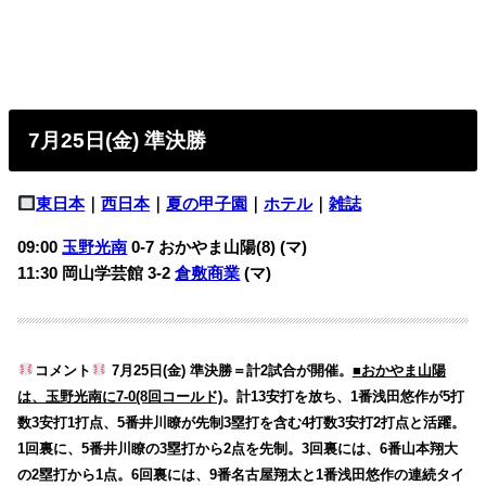
7月25日(金) 準決勝
東日本
｜
西日本
｜
夏の甲子園
｜
ホテル
｜
雑誌
09:00
玉野光南
0-7
おかやま山陽(8) (マ)
11:30 岡山学芸館 3-2
倉敷商業
(マ)
コメント
7月25日(金) 準決勝＝計2試合が開催。
■おかやま山陽
は、玉野光南に7-0(8回コールド)
。計13安打を放ち、1番浅田悠作が5打
数3安打1打点、5番井川瞭が先制3塁打を含む4打数3安打2打点と活躍。
1回裏に、5番井川瞭の3塁打から2点を先制。3回裏には、6番山本翔大
の2塁打から1点。6回裏には、9番名古屋翔太と1番浅田悠作の連続タイ