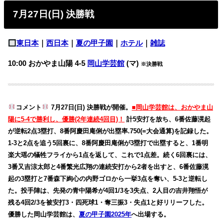
7月27日(日) 決勝戦
東日本
｜
西日本
｜
夏の甲子園
｜
ホテル
｜
雑誌
10:00 おかやま山陽 4-5
岡山学芸館
(マ)
※決勝戦
コメント
7月27日(日) 決勝戦が開催。
■岡山学芸館は、おかやま山
陽に5-4で勝利し、優勝(2年連続4回目)！
計5安打を放ち、6番佐藤滉起
が逆転2点3塁打、8番阿慶田庵俐が出塁率.750(=大会通算)を記録した。
1-3と2点を追う5回裏に、8番阿慶田庵俐が3塁打で出塁すると、1番明
楽大瑶の犠牲フライから1点を返して、これで1点差。続く6回裏には、
3番又吉涼太郎と4番繁光広翔の連続安打から2者を出すと、6番佐藤滉
起の3塁打と7番森下絢心の内野ゴロから一挙3点を奪い、5-3と逆転し
た。投手陣は、先発の青中陽希が4回1/3を3失点、2人目の吉井翔悟が
残る4回2/3を被安打3・四死球1・奪三振3・失点1と好リリーフした。
優勝した岡山学芸館は、
夏の甲子園2025年
へ出場する。