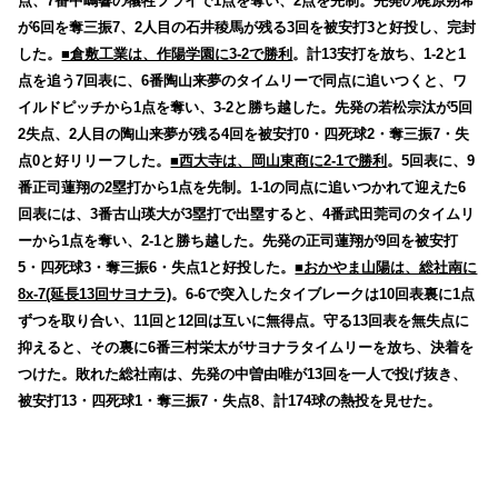
点、7番中嶋響の犠牲フライで1点を奪い、2点を先制。先発の梶原朔希
が6回を奪三振7、2人目の石井稜馬が残る3回を被安打3と好投し、完封
した。
■倉敷工業は、作陽学園に3-2で勝利
。計13安打を放ち、1-2と1
点を追う7回表に、6番陶山来夢のタイムリーで同点に追いつくと、ワ
イルドピッチから1点を奪い、3-2と勝ち越した。先発の若松宗汰が5回
2失点、2人目の陶山来夢が残る4回を被安打0・四死球2・奪三振7・失
点0と好リリーフした。
■西大寺は、岡山東商に2-1で勝利
。5回表に、9
番正司蓮翔の2塁打から1点を先制。1-1の同点に追いつかれて迎えた6
回表には、3番古山瑛大が3塁打で出塁すると、4番武田莞司のタイムリ
ーから1点を奪い、2-1と勝ち越した。先発の正司蓮翔が9回を被安打
5・四死球3・奪三振6・失点1と好投した。
■おかやま山陽は、総社南に
8x-7(延長13回サヨナラ)
。6-6で突入したタイブレークは10回表裏に1点
ずつを取り合い、11回と12回は互いに無得点。守る13回表を無失点に
抑えると、その裏に6番三村栄太がサヨナラタイムリーを放ち、決着を
つけた。敗れた総社南は、先発の中曽由唯が13回を一人で投げ抜き、
被安打13・四死球1・奪三振7・失点8、計174球の熱投を見せた。