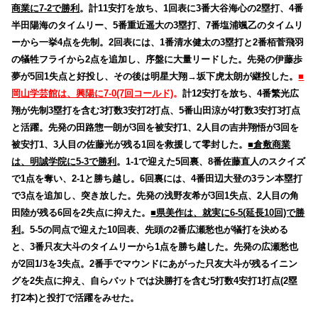
商業に7-2で勝利
。計11安打を放ち、1回表に3番大谷海心の2塁打、4番
半田陽海のタイムリー、5番重近遥大の3塁打、7番塩浦颯乙のタイムリ
ーから一挙4点を先制。2回表には、1番清水健太の3塁打と2番栢菅飛羽
の犠牲フライから2点を追加し、序盤に大量リードした。先発の伊藤歩
夢が5回1失点と好投し、その後は明星大翔→坂下虎太朗が継投した。
■
岡山学芸館は、興陽に7-0(7回コールド)
。
計12安打を放ち、4番繁光広
翔が先制3塁打を含む3打数3安打2打点、5番山田涼が4打数3安打3打点
と活躍。先発の田路惣一朗が3回を被安打1、2人目の吉井翔悟が3回を
被安打1、3人目の佐藤光が残る1回を救援して零封した。
■倉敷商業
は、明誠学院に5-3で勝利
。1-1で迎えた5回裏、8番佐藤直人のスクイズ
で1点を奪い、2-1と勝ち越し。6回裏には、4番田辺大登の3ラン本塁打
で3点を追加し、突き放した。先発の浅野友希が3回1失点、2人目の角
田陸が残る6回を2失点に抑えた。
■県美作は、就実に6-5(延長10回)で勝
利
。5-5の同点で迎えた10回表、先頭の2番広瀬愁也が犠打を決める
と、3番只友大斗のタイムリーから1点を勝ち越した。先発の広瀬愁也
が2回1/3を3失点。2番手でマウンドにあがった只友大斗が残るイニン
グを2失点に抑え、自らバットでは決勝打を含む5打数4安打1打点(2塁
打2本)と投打で活躍をみせた。