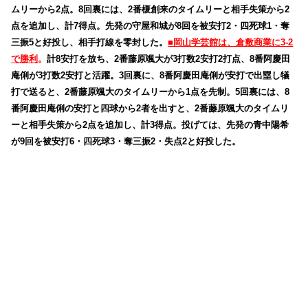
ムリーから2点。8回裏には、2番榎創来のタイムリーと相手失策から2
点を追加し、計7得点。先発の守屋和城が8回を被安打2・四死球1・奪
三振5と好投し、相手打線を零封した。
■岡山学芸館は、倉敷商業に3-2
で勝利
。
計8安打を放ち、2番藤原颯大が3打数2安打2打点、8番阿慶田
庵俐が3打数2安打と活躍。3回裏に、8番阿慶田庵俐が安打で出塁し犠
打で送ると、2番藤原颯大のタイムリーから1点を先制。5回裏には、8
番阿慶田庵俐の安打と四球から2者を出すと、2番藤原颯大のタイムリ
ーと相手失策から2点を追加し、計3得点。投げては、先発の青中陽希
が9回を被安打6・四死球3・奪三振2・失点2と好投した。