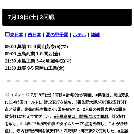
7月19日(土) 2回戦
東日本
｜
西日本
｜
夏の甲子園
｜
ホテル
｜
雑誌
09:00 興陽 11-0 岡山芳泉(5)(マ)
09:00 玉島商業 1-0 関西(倉)
11:30 水島工業 3-4x 明誠学院(マ)
11:30 就実 9-5 東岡山工業(倉)
コメント
7月19日(土) 2回戦＝計4試合が開催。
■興陽は、岡山芳泉
に11-0(5回コールド)
。計12安打を放ち、3番佐野大輝が3打数2安打3打
点と活躍。先発の松本惟吹が3回を被安打2、2人目の佐野大輝が2回を
被安打1に抑えて零封した。
■玉島商業は、関西に1-0で勝利
。計5安打
を放ち、5回表に7番浅野由貴のタイムリーで1点を先制し、これが決勝
点に。寺内智哉が9回を被安打6・四死球2・奪三振2で完封した。
■明誠