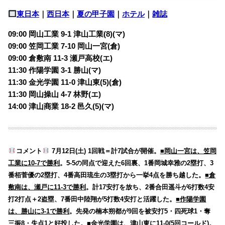
東日本
｜
西日本
｜
夏の甲子園
｜
ホテル
｜
雑誌
09:00 岡山工業 9-1 津山工業(8)(マ)
09:00 笠岡工業 7-10 岡山一宮(倉)
09:00 倉敷南 11-3 瀬戸高校(エ)
11:30 作陽学園 3-1 勝山(マ)
11:30 金光学園 11-0 津山東(5)(倉)
11:30 岡山操山 4-7 林野(エ)
14:00 津山商業 18-2 邑久(5)(マ)
コメント
7月12日(土) 1回戦＝計7試合が開催。
■岡山一宮は、笠岡
工業に10-7で勝利
。5-5の同点で迎えた6回裏、1番岡城幸雅の2塁打、3
番栢菅優の2塁打、4番高田琉生の3塁打から一挙4点を勝ち越した。
■倉
敷南は、瀬戸に11-3で勝利
。計17安打を放ち、2番合田遥斗が6打数4安
打2打点＋2盗塁、7番田中陸翔が5打数4安打と活躍した。
■作陽学園
は、勝山に3-1で勝利
。先発の楠本朔都が9回を被安打5・四死球1・奪
三振8・失点1と好投した。
■金光学園は、津山東に11-0(5回コールド)
。