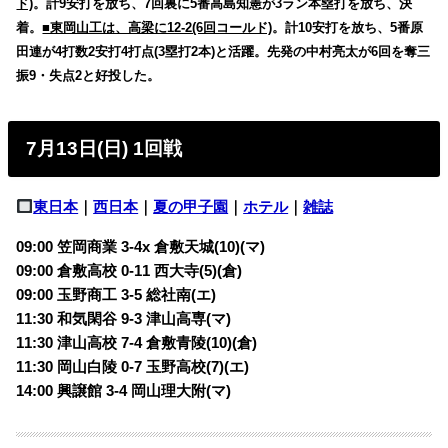
ド)
。計9安打を放ち、7回裏に5番高島知憲が3ラン本塁打を放ち、決
着。
■東岡山工は、高梁に12-2(6回コールド)
。計10安打を放ち、5番原
田連が4打数2安打4打点(3塁打2本)と活躍。先発の中村亮太が6回を奪三
振9・失点2と好投した。
7月13日(日) 1回戦
東日本
｜
西日本
｜
夏の甲子園
｜
ホテル
｜
雑誌
09:00 笠岡商業 3-4x 倉敷天城(10)(マ)
09:00 倉敷高校 0-11 西大寺(5)(倉)
09:00 玉野商工 3-5 総社南(エ)
11:30 和気閑谷 9-3 津山高専(マ)
11:30 津山高校 7-4 倉敷青陵(10)(倉)
11:30 岡山白陵 0-7 玉野高校(7)(エ)
14:00 興譲館 3-4 岡山理大附(マ)