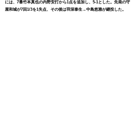
には、7番竹本真也の内野安打から1点を追加し、5-1とした。先発の守
屋和城が7回1/3を1失点、その後は羽深泰生→中島悠雅が継投した。