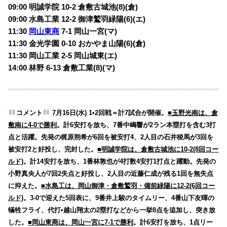
09:00 明誠学院 10-2 倉敷古城池(8)(倉)
09:00 水島工業 12-2 御津鷲羽緑陽(6)(エ)
11:30
岡山東商
7-1 岡山一宮(マ)
11:30 金光学園 0-10 おかやま山陽(6)(倉)
11:30 岡山工業 2-5 岡山城東(エ)
14:00 林野 6-13 倉敷工業(8)(マ)
コメント
7月16日(水) 1•2回戦＝計7試合が開催。
■玉野光南は、倉
敷南に4-0で勝利
。計6安打を放ち、7番中嶋響が2ラン本塁打を含む3打
点と活躍。先発の梶原朔希が6回を被安打4、2人目の石井稜馬が3回を
被安打2と好投し、完封した。
■明誠学院は、倉敷古城池に10-2(8回コー
ルド)
。計14安打を放ち、1番林敦也が4打数4安打1打点と躍動。先発の
小野真央人が7回2失点と好投し、2人目の近藤仁成が残る1回を無失点
に抑えた。
■水島工は、岡山御津・倉敷鷲羽・備前緑陽に12-2(6回コー
ルド)
。3-0で迎えた5回表に、9番井上駿のタイムリー、4番山下友暉の
犠牲フライ、代打•越山翔太の2塁打などから一挙8点を追加し、突き放
した。
■岡山東商は、岡山一宮に7-1で勝利
。計6安打を放ち、1点リー