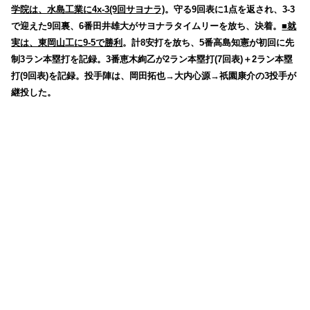
学院は、水島工業に4x-3(9回サヨナラ)
。守る9回表に1点を返され、3-3
で迎えた9回裏、6番田井雄大がサヨナラタイムリーを放ち、決着。
■就
実は、東岡山工に9-5で勝利
。計8安打を放ち、5番高島知憲が初回に先
制3ラン本塁打を記録。3番恵木絢乙が2ラン本塁打(7回表)＋2ラン本塁
打(9回表)を記録。投手陣は、岡田拓也→大内心源→祇園康介の3投手が
継投した。