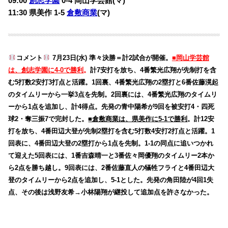
09:00
創志学園
0-4 岡山学芸館(マ)
11:30 県美作 1-5
倉敷商業
(マ)
コメント
7月23日(水) 準々決勝＝計2試合が開催。
■岡山学芸館
は、創志学園に4-0で勝利
。
計7安打を放ち、4番繁光広翔が先制打を含
む5打数2安打3打点と活躍。1回裏、4番繁光広翔の2塁打と6番佐藤滉起
のタイムリーから一挙3点を先制。2回裏には、4番繁光広翔のタイムリ
ーから1点を追加し、計4得点。先発の青中陽希が9回を被安打4・四死
球2・奪三振7で完封した。
■倉敷商業は、県美作に5-1で勝利
。計12安
打を放ち、4番田辺大登が先制2塁打を含む5打数4安打2打点と活躍。1
回表に、4番田辺大登の2塁打から1点を先制。1-1の同点に追いつかれ
て迎えた5回表には、1番吉森晴一と3番佐々岡優翔のタイムリー2本か
ら2点を勝ち越し。9回表には、2番佐藤直人の犠牲フライと4番田辺大
登のタイムリーから2点を追加し、5-1とした。先発の角田陸が4回1失
点、その後は浅野友希→小林陽翔が継投して追加点を許さなかった。