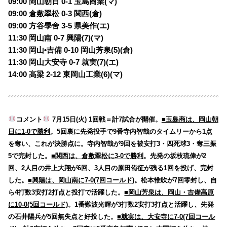
09:00 岡山朝日 0-1 玉島商業(マ)
09:00 倉敷翠松 0-3 関西(倉)
09:00 方谷學舍 3-5 県美作(エ)
11:30 岡山南 0-7 興陽(7)(マ)
11:30 岡山•吉備 0-10 岡山芳泉(5)(倉)
11:30 岡山大安寺 0-7 就実(7)(エ)
14:00 高梁 2-12 東岡山工業(6)(マ)
コメント
7月15日(火) 1回戦＝計7試合が開催。
■玉島商は、岡山朝
日に1-0で勝利
。5回裏に先発投手で9番寺内智哉のタイムリーから1点
を奪い、これが決勝点に。寺内智哉が9回を被安打3・四死球3・奪三振
5で完封した。
■関西は、倉敷翠松に3-0で勝利
。先発の坂枝琉偉が2
回、2人目の井上大翔が6回、3人目の原田侑征が残る1回を投げ、完封
した。
■興陽は、岡山南に7-0(7回コールド)
。松本惟吹が7回零封し、自
ら4打数3安打2打点と投打で活躍した。
■岡山芳泉は、岡山・吉備高原
に10-0(5回コールド)
。1番難波光輝が3打数2安打3打点と活躍し、先発
の石井陽兵が5回無失点と好投した。
■就実は、大安寺に7-0(7回コール