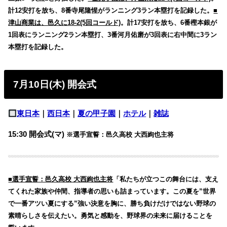
計12安打を放ち、8番寺尾隆惺がランニング3ラン本塁打を記録した。
■
津山商業は、邑久に18-2(5回コールド)
。計17安打を放ち、6番樫本銀が
1回表にランニング2ラン本塁打、3番河月佑磨が3回表に右中間に3ラン
本塁打を記録した。
7月10日(木) 開会式
東日本
｜
西日本
｜
夏の甲子園
｜
ホテル
｜
雑誌
15:30 開会式(マ)
※選手宣誓：邑久高校 大西絢也主将
■選手宣誓：邑久高校 大西絢也主将
「私たちが立つこの舞台には、支え
てくれた家族や仲間、指導者の思いも詰まっています。この夏を”世界
で一番アツい夏にする”強い決意を胸に、勝ち負けだけではない野球の
素晴らしさを伝えたい。勇気と感動を、野球界の未来に届けることを