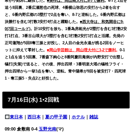
希が小刻みに継投した。
■美作は、岡山商大付に8-7で勝利
。6-7と1点を
追う8回裏、2番広瀬愁也の死球、4番横山弥思の安打から2者を出す
と、6番内野広都の3塁打で2点を奪い、8-7と逆転した。6番内野広都は
決勝打を含む3打数3安打4打点と躍動した。
■西大寺は、和気閑谷に9-
0(7回コールド)
。計10安打を放ち、1番為房柘光が2塁打を含む3打数2安
打1打点、3番古山瑛大が3塁打を含む3打数2安打1打点と活躍。先発の
正司蓮翔が5回8奪三振と好投し、2人目の金光永遠が残る2回をノーヒ
ットに抑えて零封した。
■岡山学芸館は、岡山理大付に3-2で勝利
。
0-1
と1点を追う5回裏、7番森下絢心と8番阿慶田庵俐が内野安打で出塁し
犠打(失策)で送ると、その後、押出四球・3番明楽大瑶の犠牲フライ・
押出四球から一挙3点を奪い、逆転。青中陽希が9回を被安打7・四死球
1・奪三振5・失点2と好投した。
7月16日(水) 1•2回戦
東日本
｜
西日本
｜
夏の甲子園
｜
ホテル
｜
雑誌
09:00 倉敷南 0-4
玉野光南
(マ)