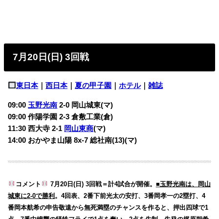
7月20日(日) 3回戦
東日本
｜
西日本
｜
夏の甲子園
｜
ホテル
｜
雑誌
09:00
玉野光南
2-0
岡山城東(マ)
09:00 作陽学園 2-3
倉敷工業(倉)
11:30 西大寺 2-1
岡山東商
(マ)
14:00 おかやま山陽 8x-7
総社南(13)(マ)
コメント
7月20日(日) 3回戦＝計4試合が開催。
■玉野光南は、岡山
城東に2-0で勝利
。4回表、2番下前光太の安打、3番岡孝一の2塁打、4
番岡本航希の申告敬遠から無死満塁のチャンスを作ると、押出四球で1