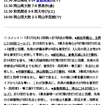
11:30 津山高校 2-14
倉敷商業
(5)(マ)
11:30 岡山商大附 7-8 県美作(倉)
11:30 和気閑谷 0-9 西大寺(7)(エ)
14:00 岡山理大附 2-3 岡山学芸館(マ)
コメント
7月17日(木) 2回戦＝計7試合が開催。
■創志学園は、玉野
に7-0(8回コールド)
。計15安打を放ち、3番大谷海心が5打数4安打2打点
＋2盗塁と活躍。先発の伊藤歩夢が4回を被安打2、2人目の宮上太壱が4
回を被安打1と好投して零封した。
■総社南は、倉敷天城に8-2で勝利
。
計14安打を放ち、3番八田誠侍朗が5打数3安打3打点と活躍。先発の石
井稜也が9回2死までを投げ、被安打6・四死球4・奪三振7・失点2と好
投した。
■作陽学園は、津山商業に1-0で勝利
。4回裏、3番武川拓矢の
安打と四球で2者を出し、犠打で送ると、その後に6番首藤元樹のスク
イズから1点を奪い、これが決勝点に。先発の後藤歩大が9回を被安打
5・四死球1・奪三振5で完封した。
■倉敷商業は、津山に14-2(5回コー
ルド)
。計13安打を放ち、1番吉森晴一が3打数2安打1打点と活躍。先発
の小林陽翔が3回1失点と好投し、その後は大藪翼→田辺大登→浅野友