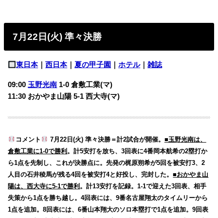
7月22日(火) 準々決勝
東日本
｜
西日本
｜
夏の甲子園
｜
ホテル
｜
雑誌
09:00
玉野光南
1-0 倉敷工業(マ)
11:30 おかやま山陽 5-1 西大寺(マ)
コメント
7月22日(火) 準々決勝＝計2試合が開催。
■玉野光南は、
倉敷工業に1-0で勝利
。計5安打を放ち、3回表に4番岡本航希の2塁打か
ら1点を先制し、これが決勝点に。先発の梶原朔希が5回を被安打3、2
人目の石井稜馬が残る4回を被安打4と好投し、完封した。
■おかやま山
陽は、西大寺に5-1で勝利
。計13安打を記録。1-1で迎えた3回表、相手
失策から1点を勝ち越し。4回表には、9番名古屋翔太のタイムリーから
1点を追加。8回表には、6番山本翔大のソロ本塁打で1点を追加。9回表