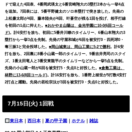
ドで迎えた4回表、4番岡武瑛太と6番宮崎翔大の3塁打2本から一挙4点
を追加。7回表には、5番平野健太のソロ本塁打で突き放した。先発の
上松廉太郎が4回、藤本陸央が4回、叶蒼空が残る1回を投げ、相手打線
を初回の1点に抑えた。
■おかやま山陽は、金光学園に10-0(6回コール
ド)
。計6安打を放ち、初回に5番井川瞭のタイムリー、6番山本翔大の3
塁打から一挙3点を先制。先発の守屋和城が6回を被安打0・四死球0・
奪三振3と完全投球した。
■岡山城東は、岡山工業に5-2で勝利
。計6安
打を放ち、2回裏に8番小山蔵一郎のタイムリー、9番吉井亮司のスクイ
ズ、1番太田竜人と3番安東龍平のタイムリーなどから一挙5点を先制。
先発の小山蔵一郎が6回を被安打5・失点0と好投した。
■倉敷工業は、
林野に13-6(8回コールド)
。計16安打を放ち、1番野上稜世が5打数4安打
2打点と躍動。先発の若松宗汰が3回を被安打0・失点0と好投した。
7月15日(火) 1回戦
東日本
｜
西日本
｜
夏の甲子園
｜
ホテル
｜
雑誌