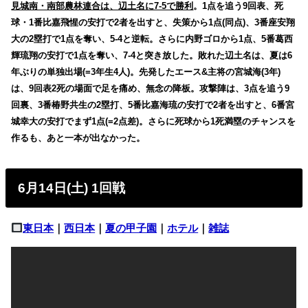
見城南・南部農林連合は、辺土名に7-5で勝利
。1点を追う9回表、死
球・1番比嘉飛惺の安打で2者を出すと、失策から1点(同点)、3番座安翔
大の2塁打で1点を奪い、5-4と逆転。さらに内野ゴロから1点、5番葛西
輝琉翔の安打で1点を奪い、7-4と突き放した。敗れた辺土名は、夏は6
年ぶりの単独出場(=3年生4人)。先発したエース&主将の宮城海(3年)
は、9回表2死の場面で足を痛め、無念の降板。攻撃陣は、3点を追う9
回裏、3番椿野共生の2塁打、5番比嘉海琉の安打で2者を出すと、6番宮
城幸大の安打でまず1点(=2点差)。さらに死球から1死満塁のチャンスを
作るも、あと一本が出なかった。
6月14日(土) 1回戦
東日本
｜
西日本
｜
夏の甲子園
｜
ホテル
｜
雑誌