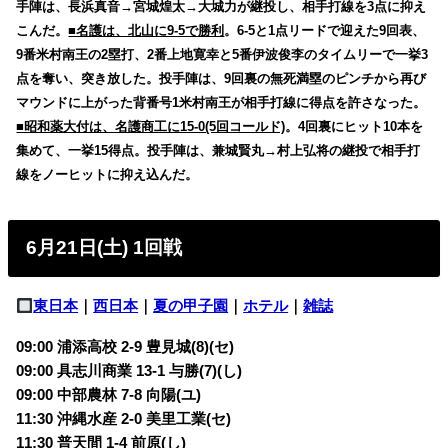
手陣は、長浜真音→宮城煌太→大城力が継投し、相手打線を3点に抑え
こんだ。
■名護は、北山に9-5で勝利
。6-5と1点リードで迎えた9回表、
9番米村南王の2塁打、2番上地寛幸と5番伊波俊李のタイムリーで一挙3
点を奪い、突き放した。投手陣は、9回裏の無死満塁のピンチから再び
マウンドに上がった背番号1米村南王が相手打線に得点を許さなった。
■昭和薬大付は、名護商工に15-0(5回コールド)
。4回裏にヒット10本を
集めて、一挙15得点。投手陣は、兼城賢丸→村上弘将の継投で相手打
線をノーヒットに抑え込んだ。
6月21日(土) 1回戦
東日本
｜
西日本
｜
夏の甲子園
｜
ホテル
｜
雑誌
09:00 浦添高校 2-9 豊見城(8)(セ)
09:00 具志川商業 13-1 与勝(7)(し)
09:00 中部農林 7-8 向陽(ユ)
11:30 沖縄水産 2-0 美里工業(セ)
11:30 普天間 1-4 前原(し)