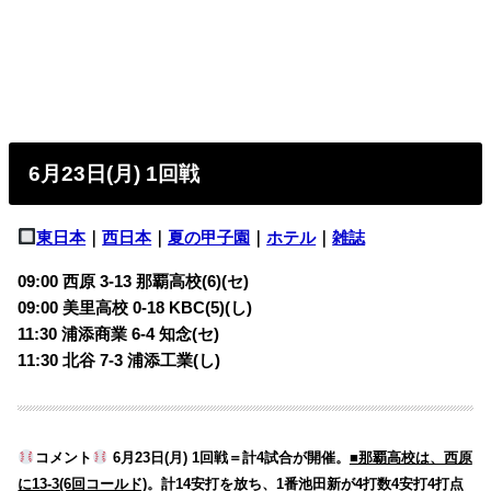
6月23日(月) 1回戦
東日本
｜
西日本
｜
夏の甲子園
｜
ホテル
｜
雑誌
09:00 西原 3-13 那覇高校(6)(セ)
09:00 美里高校 0-18 KBC(5)(し)
11:30 浦添商業 6-4 知念(セ)
11:30 北谷 7-3 浦添工業(し)
コメント
6月23日(月) 1回戦＝計4試合が開催。
■那覇高校は、西原
に13-3(6回コールド)
。計14安打を放ち、1番池田新が4打数4安打4打点