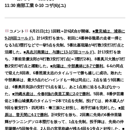
11:30 南部工業 0-10 コザ(6)(ユ)
コメント
6月21日(土) 1回戦＝計6試合が開催。
■豊見城は、浦添に
9-2(8回コールド)
。計14安打を放ち、初回に4番神谷龍星の走者一掃と
なる3点3塁打などで一挙5点を先制。5番比嘉琉陽が4打数3安打2打点と
活躍した。
■具志川商業は、与勝に13-1(7回コールド)
。計13安打を放
ち、7番前里優汰郎が4打数3安打3打点(＝3塁打2本)、8番真川大雅が3打
数2安打4打点と躍動した。
■向陽は、中部農林に8-7で勝利
。6-6の同点
で迎えた8回表、6番照屋太志のタイムリーで勝ち越しに成功。敗れた
中部農林は、最大5点のビハインドも一時は同点に。2点を追う9回裏に
は、4番奥田良諒の安打で1点を返し、あと1点差に迫るも及ばなかっ
た。
■沖縄水産は、今春8強の美里工業に2-0で勝利
。5回表、8番伊芸庸
佑と1番山城優真のタイムリー2本で2点を先制。投げては、鈴木蔵人が
9回を被安打5・四死球1・奪三振3と好投し、相手打線を完封した。
■前
原は、普天間に4-1で勝利
。計8安打を放ち、2回裏に先発の6番仲里陽
輝がランニングソロ本塁打を放って、1点を先制。投手陣は、先発の仲
里陽輝が5回無失点、2人目の宮里柊緯が残る4回を1失点と好投した。
■