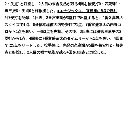
2・失点1と好投し、2人目の末吉良丞が残る4回を被安打0・四死球1・
奪三振6・失点0と好救援した。
■エナジックは、宜野座に5-3で勝利
。
計7安打を記録。1回表、2番宮里凱が3塁打で出塁すると、4番久高颯の
スクイズで1点、6番福本琉依の内野安打で1点、7番富盛恭太の内野ゴ
ロから1点を奪い、一挙3点を先制。その後、3回表には番宮里康平の2
塁打から1点、4回表に7番富盛恭太のタイムリーから1点を奪い、4回ま
でに5点をリードした。投手陣は、先発の久高颯が5回を被安打2・無失
点と好投し、2人目の福本琉依が残る4回を3失点と力投した。