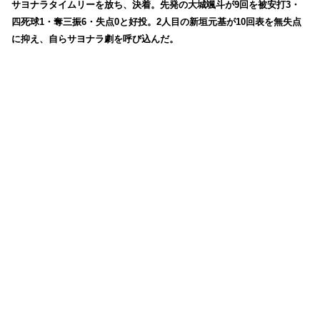
サヨナラタイムリーを放ち、決着。先発の大城颯斗が9回を被安打3・
四死球1・奪三振6・失点0と好投。2人目の新垣元基が10回表を無失点
に抑え、自らサヨナラ劇を呼び込んだ。