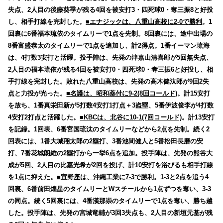
失点、2人目の後藤葵季が残る4回を被安打3・四死球0・奪三振8と好投
し、相手打線を完封した。
■エナジックは、八重山高校に2-0で勝利
。1
回裏に6番福本琉依のタイムリーで1点を先制。8回裏には、途中出場の
8番富盛恭太のタイムリーで1点を追加し、計2得点。1番イーマン琉海
は、4打数3安打と活躍。投手陣は、先発の津嘉山清喜郎が5回無失点、
2人目の福本琉依が残る4回を被安打0・四死球0・奪三振6と好投し、相
手打線を完封した。敗れた八重山高校は、先発の高木健汰郎が9回2失
点と力投が光った。
■名護は、昭和薬付に9-2(8回コールド)
。計15安打
を放ち、1番真栄田新が5打数4安打1打点＋3盗塁、5番伊波俊李が4打数
4安打2打点と活躍した。
■KBCは、北谷に10-1(7回コールド)
。計13安打
を記録。1回表、6番宮国琉汰のタイムリーなどから2点を先制。続く2
回表には、1番大城翔太郎の2塁打、3番池間健人と5番松田長磨の安
打、7番花城朗維の2塁打から一挙6点を追加。投手陣は、先発の熊谷大
成が5回、2人目の比嘉光希が2回を投げ、計10安打を浴びるも相手打線
を1点に抑えた。
■宜野座は、沖縄工業に7-3で勝利
。1-3と2点を追う4
回裏、6番前田煌星のタイムリーとWスチールから1点ずつを奪い、3-3
の同点。続く5回裏には、4番漢那崇のタイムリーで1点を奪い、勝ち越
した。投手陣は、先発の宮城竜輔が3回3失点も、2人目の新垣元基が残