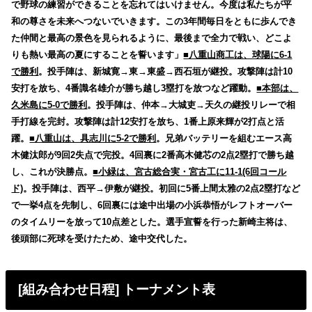
で野球の練習ができることを忘れてはいけません。今度は私たちが平
和の尊さを未来へつないでいきます。この3年間毎日をともに歩んでき
た仲間と最高の景色を見られるように、最後まで全力で戦い、どこよ
りも熱い最高の夏にすることを誓います」
■八重山商工は、球陽に6-1
で勝利
。投手陣は、新城寛→東→東盛→西石垣が継投。攻撃陣は計10
安打を放ち、4番識名雄介が勝ち越し3塁打を放つなど躍動。
■本部は、
久米島に5-0で勝利
。投手陣は、仲本→大城吏→天久の継投リレーで相
手打線を完封。攻撃陣は計12安打を放ち、1番上原来輝が2打点と活
躍。
■八重山は、具志川に5-2で勝利
。兄弟バッテリーを組むエース高
木健汰郎が9回2失点で完投。4回裏に2番高木健芯の2点2塁打で勝ち越
し、これが決勝点。
■小緑は、宮古総合実・宮古工に11-1(6回コール
ド)
。投手陣は、西平→伊敷が継投。初回に5番上間太雅の2点2塁打など
で一挙4点を先制し、6回裏には途中出場の小浜恭悟がレフトオーバー
のタイムリーを放って10点差とした。選手宣誓を行った新崎主将は、
後頭部に死球を受けたため、途中交代した。
[組み合わせ日程] トーナメント表