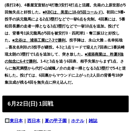
(長打2本)、4番屋宜宣郁が4打数3安打4打点と活躍。先発の上原世那が5
回無失点と好投した。
■KBCは、美里に18-0(5回コールド)
。初回に9番•
投手の浜元龍馬による2点3塁打などで一挙6点を先制。4回裏には、5番
松田長磨の走者一掃となる3点3塁打などで一挙10点を追加。投げて
は、背番号1浜元龍馬が5回を被安打0・四死球1・奪三振12と好投し
た。
■北谷は、浦添工業に7-3で勝利
。投手陣は、永山大雅→名幸拓哉
→喜友名利玖の3投手が継投。4-3と1点リードで迎えた7回表に1番浜崎
琉太朗の3塁打で1点を追加して、突き放した。
■浦添商業は、昨夏8強
の知念に6-4で勝利
。1-4と3点を追う6回表、相手失策からまず1点、さ
らに無死満塁から代打•山城颯ノ介の走者一掃となる3点3塁打で5-4と逆
転した。投げては、6回裏からマウンドに上がった2人目の背番号18伊
集汰成が残る4回を無失点に抑え込んだ。
6月22日(日) 1回戦
東日本
｜
西日本
｜
夏の甲子園
｜
ホテル
｜
雑誌