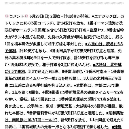
コメント
6月29日(日) 2回戦＝計8試合が開催。
■エナジックは、カ
トリックに18-0(5回コールド)
。計14安打を放ち、1番イーマン琉海が先
頭打者ホームラン(1回裏)を含む3打数3安打3打点＋盗塁1つ、8番山城幹
大が2ラン本塁打を記録。先発の久高颯が4回を被安打3と好投し、残る
1回を福本琉依が救援して相手打線を零封した。
■八重山は、読谷に5-3
で勝利
。計10安打を放ち、4番山田昊平が4打数3安打1打点と活躍。先
発の高木健汰郎が9回を一人で投げ抜き、計15安打を浴びるも奪三振
7・四死球1の好投で、相手打線を3点に抑え込んだ。
■名護は、北中城
に6-5で勝利
。3-3で迎えた9回表、8番當山雄也・9番米村南王・1番真栄
田新の3連続タイムリーで一挙3点を勝ち越し。3人目の米村南王が9回
裏に1点差に迫る相手打線を抑え込んだ。
■宜野座は、本部に5-3で勝
利
。1点を追う8回表、4番漢那崇と5番新垣元基の連続タイムリーで2点
を奪い、逆転。続く9回表には、1番仲栄真優哉の3塁打で1点を追加し
突き放した。投手陣は、東成→新垣元基→大城颯斗の3投手が継投。敗
れた本部は、5番新垣莉音斗が4打数3安打2打点と活躍した。
■昭和薬附
は、南風原に10-3(7回コールド)
。計8安打を放ち、1-1の同点で迎えた4
回表に、4番宮城航大の走者一掃となる3点3塁打で勝ち越した。
■沖縄