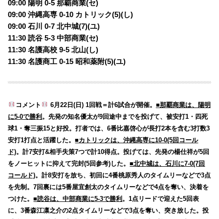
09:00 陽明 0-5 那覇商業(セ)
09:00 沖縄高専 0-10 カトリック(5)(し)
09:00 石川 0-7 北中城(7)(ユ)
11:30 読谷 5-3 中部商業(セ)
11:30 名護高校 9-5 北山(し)
11:30 名護商工 0-15 昭和薬附(5)(ユ)
コメント
6月22日(日) 1回戦＝計6試合が開催。
■那覇商業は、陽明
に5-0で勝利
。先発の知名優太が9回途中までを投げて、被安打1・四死
球1・奪三振15と好投。打者では、6番比嘉啓心が長打2本を含む3打数3
安打1打点と活躍した。
■カトリックは、沖縄高専に10-0(5回コール
ド)
。計7安打&相手失策7つで計10得点。投げては、先発の楊仕祥が5回
をノーヒットに抑えて完封(5回参考)した。
■北中城は、石川に7-0(7回
コールド)
。計8安打を放ち、初回に4番桃原秀人のタイムリーなどで3点
を先制。7回裏には5番屋宜創太のタイムリーなどで4点を奪い、決着を
つけた。
■読谷は、中部商業に5-3で勝利
。1点リードで迎えた5回表
に、3番森江凛之介の2点タイムリーなどで3点を奪い、突き放した。投