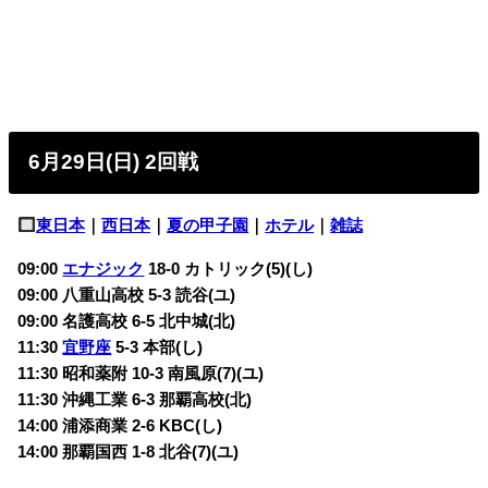
6月29日(日) 2回戦
東日本
｜
西日本
｜
夏の甲子園
｜
ホテル
｜
雑誌
09:00
エナジック
18-0 カトリック(5)(し)
09:00 八重山高校 5-3 読谷(ユ)
09:00 名護高校 6-5 北中城(北)
11:30
宜野座
5-3 本部(し)
11:30 昭和薬附 10-3 南風原(7)(ユ)
11:30 沖縄工業 6-3 那覇高校(北)
14:00 浦添商業 2-6 KBC(し)
14:00 那覇国西 1-8 北谷(7)(ユ)