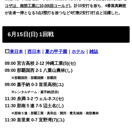
コザは、南部工業に10-0(6回コールド)
。計10安打を放ち、4番當真嗣悠
が走者一掃となる3点2塁打を放つなど4打数2安打3打点と活躍した。
6月15日(日) 1回戦
東日本
｜
西日本
｜
夏の甲子園
｜
ホテル
｜
雑誌
09:00 宮古高校 2-12 沖縄工業(5)(セ)
09:00 那覇国西 2-1 八重山農林(し)
※那覇国西：那覇国際・那覇西
09:00 嘉手納 0-3 首里高校(ユ)
※レンタルチーム：嘉手納(読谷)
11:30 糸満 3-2 ウェルネス(セ)
11:30 那南５連 7-5 辺土名(し)
※那南５連：那覇工業・真和志・開邦・豊見城南・南部農林
11:30 首里東 0-7 宜野湾(7)(ユ)