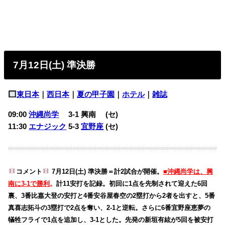
7月12日(土) 準決勝
東日本
｜
西日本
｜
夏の甲子園
｜
ホテル
｜
雑誌
09:00
沖縄尚学
3-1
興南 (セ)
11:30
エナジック
5-3
宜野座
(セ)
コメント
7月12日(土) 準決勝＝計2試合が開催。
■沖縄尚学は、興
南に3-1で勝利
。
計11安打を記録。初回に1点を先制されて迎えた6回
裏、3番比嘉大登の安打と4番安谷屋春空の2塁打から2者を出すと、5番
真喜志拓斗の3塁打で2点を奪い、2-1と逆転。さらに6番宜野座恵夢の
犠牲フライで1点を追加し、3-1とした。先発の新垣有絃が5回を被安打