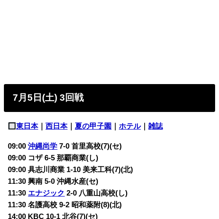
7月5日(土) 3回戦
東日本
｜
西日本
｜
夏の甲子園
｜
ホテル
｜
雑誌
09:00
沖縄尚学
7-0
首里高校(7)(セ)
09:00 コザ 6-5
那覇商業(し)
09:00 具志川商業 1-10
美来工科(7)(北)
11:30 興南 5-0
沖縄水産(セ)
11:30
エナジック
2-0
八重山高校(し)
11:30 名護高校 9-2
昭和薬附(8)(北)
14:00 KBC 10-1
北谷(7)(セ)