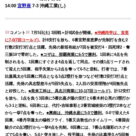
14:00
宜野座
7-3
沖縄工業(し)
コメント
7月5日(土) 3回戦＝計8試合が開催。
■沖縄尚学は、首里
に7-0(7回コールド
)。
計8安打を放ち、6番宜野座恵夢が先制打を含む2
打数2安打3打点と活躍。先発の新垣有絃が7回を被安打4・四死球2・奪
三振10で零封した。
■コザは、那覇商業に6-5で勝利
。1回表に4点を先
制されるも、1回裏にすぐさま4点を返して同点。その後1点リードされ
て迎えた5回裏、相手失策から2点を奪って6-5と逆転。打者では、7番
比嘉風太が1回裏に同点となる3点2塁打を放つなど4打数3安打3打点と
活躍。先発の具志堅悠斗が5回5失点も、2人目の安里理翔が4回無失点
と好投した。
■美来工科は、具志川商業に10-1(7回コールド)
。計12安打
を放ち、1点を負う3回表に5番比嘉夕陽の安打と6番木村公亮の3塁打か
ら3-1と逆転。6回表には、代打•吉味泰彩と2番宮城稜栄の3塁打2本など
から一挙7点を奪った。
■興南は、沖縄水産に5-0で勝利
。0-0で迎えた6
回裏、4番丹羽蓮太の犠牲フライ、5番又吉敦也のタイムリー、6番国吉
駿介の2点3塁打から一挙4点を先制。8回裏には、7番山名陽彩のスクイ
ズで1点を奪い、5-0と突き放した。投手陣は、先発の比嘉澄久が5回無