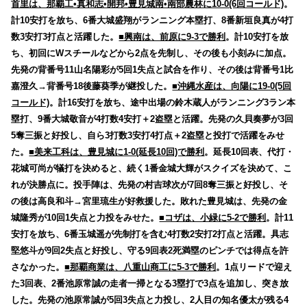
首里は、那覇工•真和志•開邦•豊見城南•南部農林に10-0(6回コールド)
。
計10安打を放ち、6番大城盛翔がランニング本塁打、8番新垣良真が4打
数3安打3打点と活躍した。
■興南は、前原に9-3で勝利
。計10安打を放
ち、初回にWスチールなどから2点を先制し、その後も小刻みに加点。
先発の背番号11山名陽彩が5回1失点と試合を作り、その後は背番号1比
嘉澄久→背番号18後藤葵季が継投した。
■沖縄水産は、向陽に19-0(5回
コールド)
。計16安打を放ち、途中出場の鈴木蔵人がランニング3ラン本
塁打、9番大城敬音が4打数4安打＋2盗塁と活躍。先発の久貝奏夢が3回
5奪三振と好投し、自ら3打数3安打4打点＋2盗塁と投打で活躍をみせ
た。
■美来工科は、豊見城に1-0(延長10回)で勝利
。延長10回表、代打・
花城可尚が犠打を決めると、続く1番金城大輝がスクイズを決めて、こ
れが決勝点に。投手陣は、先発の村吉球次が7回8奪三振と好投し、そ
の後は高良和斗→宮里琉生が好救援した。敗れた豊見城は、先発の金
城隆秀が10回1失点と力投をみせた。
■コザは、小緑に5-2で勝利
。計11
安打を放ち、6番玉城遥が先制打を含む4打数2安打2打点と活躍。具志
堅悠斗が9回2失点と好投し、守る9回表2死満塁のピンチでは得点を許
さなかった。
■那覇商業は、八重山商工に5-3で勝利
。1点リードで迎え
た3回表、2番池原常誠の走者一掃となる3塁打で3点を追加し、突き放
した。先発の池原常誠が5回3失点と力投し、2人目の知名優太が残る4