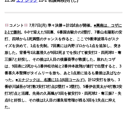
11:30
エナジック
11-1
名護高校(6) (し)
コメント
7月7日(月) 準々決勝＝計2試合が開催。
■興南は、コザに
2-1で勝利
。0-0で迎えた5回裏、6番国吉駿介の2塁打、7番山名陽彩の安
打、四球から1死満塁のチャンスを作ると、ここで9番津波瑛斗がスク
イズを決めて、1点を先制。7回裏には内野ゴロから1点を追加し、突き
放した。背番号1比嘉澄久が9回2死までを投げて被安打2・四死球0・奪
三振7と好投し、その後は2人目の後藤葵季が救援した。敗れたコザ
は、9回表に2死から1番仲松功祐と2番仲本政翔が連打で出塁すると、3
番喜久本聖輝がタイムリーを放ち、あと1点差に迫るも最後は及ばなか
った。
■エナジックは、名護に11-1(6回コールド)
。計12安打を放ち、3
番砂川誠吾が3打数3安打3打点(2塁打＋3塁打)、5番伊佐英太が4打数3安
打3打点と活躍。先発の久高颯が3回を被安打0・四死球2・奪三振7・失
点0と好投し、その後は2人目の瀬良垣壱瑠が残る3回を1失点に抑え
た。