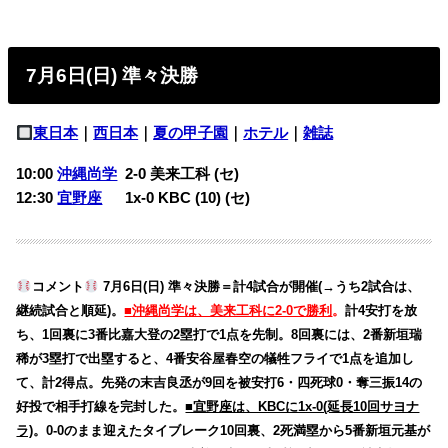
7月6日(日) 準々決勝
東日本
｜
西日本
｜
夏の甲子園
｜
ホテル
｜
雑誌
10:00
沖縄尚学
2-0
美来工科 (セ)
12:30
宜野座
1x-0
KBC (10) (セ)
コメント
7月6日(日) 準々決勝＝計4試合が開催(→うち2試合は、
継続試合と順延)。
■沖縄尚学は、美来工科に2-0で勝利
。
計4安打を放
ち、1回裏に3番比嘉大登の2塁打で1点を先制。8回裏には、2番新垣瑞
稀が3塁打で出塁すると、4番安谷屋春空の犠牲フライで1点を追加し
て、計2得点。先発の末吉良丞が9回を被安打6・四死球0・奪三振14の
好投で相手打線を完封した。
■宜野座は、KBCに1x-0(延長10回サヨナ
ラ)
。0-0のまま迎えたタイブレーク10回裏、2死満塁から5番新垣元基が