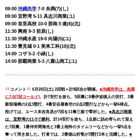
09:00
沖縄尚学
7-0 糸満(7)(し)
09:00 宜野湾 5-11 具志川商業(ユ)
09:00 首里高校 10-0 那南５連(6)(北)
11:30 興南 9-3 前原(し)
11:30 沖縄水産 19-0 向陽(5)(ユ)
11:30 豊見城 0-1 美来工科(10)(北)
14:00 コザ 5-2 小緑(し)
14:00 那覇商業 5-3 八重山商工(ユ)
コメント
6月28日(土) 2回戦＝計8試合が開催。
■沖縄尚学は、糸満
に7-0(7回コールド)
。
計7安打を放ち、5回裏に8番伊波槙人の安打、2番
新垣瑞稀の2点3塁打、4番安谷屋春空の2点2塁打などから一挙6得点。
投げては、エース末吉良丞が7回を11奪三振で零封した。
■具志川商業
は、宜野湾の11-5で勝利
。計14安打を放ち、1点差に詰め寄られて迎え
た7回裏、1番仲井間海光と3番上地怜のタイムリーなどから一挙5点を
奪って突き放した。打者では、2番徳山祈竜が3塁打2本と活躍した。
■