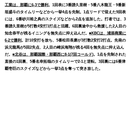
工業は、那覇に6-3で勝利
。1回表に3番譜久里樹・5番八木龍王・9番新
垣盛斗のタイムリーなどから一挙4点を先制。1点リードで迎えた9回表
には、6番砂川裕之典のスクイズなどから2点を追加した。打者では、3
番譜久里樹が5打数4安打1打点と活躍。6回裏途中から救援した2人目の
知念恭平が残るイニングを無失点に抑え込んだ。
■KBCは、浦添商業に
6-2で勝利
。計10安打を放ち、5番松田長磨が3打数2安打2打点。先発の
浜元龍馬が5回2失点、2人目の崎浜海翔が残る4回を無失点に抑え込ん
だ。
■北谷は、那覇国際・那覇西に8-1(7回コールド
)。1点を先制された
直後の1回裏、5番名幸拓哉のタイムリーで2-1と逆転。3回裏には6番津
覇壱巨のスクイズなどから一挙3点を奪って突き放した。