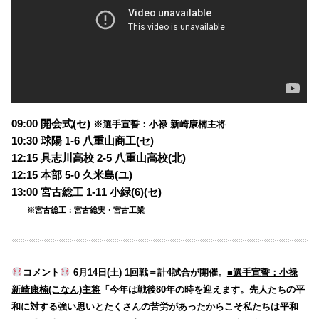
09:00 開会式(セ)
※選手宣誓：小禄 新崎康楠主将
10:30 球陽 1-6 八重山商工(セ)
12:15 具志川高校 2-5 八重山高校(北)
12:15 本部 5-0 久米島(ユ)
13:00 宮古総工 1-11 小緑(6)(セ)
※宮古総工：宮古総実・宮古工業
コメント
6月14日(土) 1回戦＝計4試合が開催。
■選手宣誓：小禄
新崎康楠(こなん)主将
「今年は戦後80年の時を迎えます。先人たちの平
和に対する強い思いとたくさんの苦労があったからこそ私たちは平和