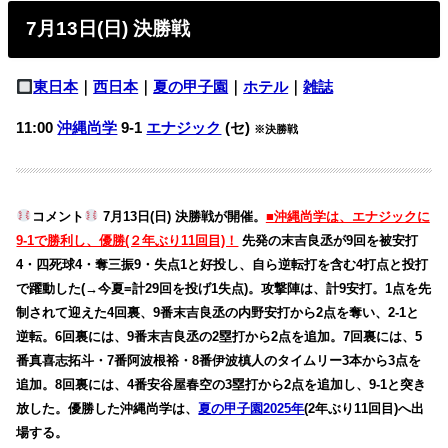
7月13日(日) 決勝戦
東日本
｜
西日本
｜
夏の甲子園
｜
ホテル
｜
雑誌
11:00
沖縄尚学
9-1
エナジック
(セ)
※決勝戦
コメント
7月13日(日) 決勝戦が開催。
■沖縄尚学は、エナジックに
9-1で勝利し、優勝(２年ぶり11回目)！
先発の末吉良丞が9回を被安打
4・四死球4・奪三振9・失点1と好投し、自ら逆転打を含む4打点と投打
で躍動した(→今夏=計29回を投げ1失点)。攻撃陣は、計9安打。1点を先
制されて迎えた4回裏、9番末吉良丞の内野安打から2点を奪い、2-1と
逆転。6回裏には、9番末吉良丞の2塁打から2点を追加。7回裏には、5
番真喜志拓斗・7番阿波根裕・8番伊波槙人のタイムリー3本から3点を
追加。8回裏には、4番安谷屋春空の3塁打から2点を追加し、9-1と突き
放した。優勝した沖縄尚学は、
夏の甲子園2025年
(2年ぶり11回目)へ出
場する。