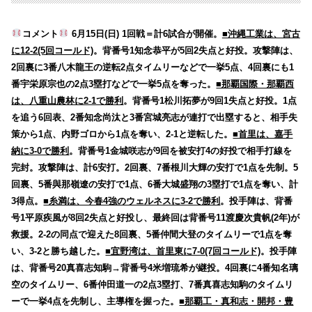
コメント
6月15日(日) 1回戦＝計6試合が開催。
■沖縄工業は、宮古
に12-2(5回コールド)
。背番号1知念恭平が5回2失点と好投。攻撃陣は、
2回裏に3番八木龍王の逆転2点タイムリーなどで一挙5点、4回裏にも1
番宇栄原宗也の2点3塁打などで一挙5点を奪った。
■那覇国際・那覇西
は、八重山農林に2-1で勝利
。背番号1松川拓夢が9回1失点と好投。1点
を追う6回表、2番知念尚汰と3番宮城亮志が連打で出塁すると、相手失
策から1点、内野ゴロから1点を奪い、2-1と逆転した。
■首里は、嘉手
納に3-0で勝利
。背番号1金城咲志が9回を被安打4の好投で相手打線を
完封。攻撃陣は、計6安打。2回裏、7番根川大輝の安打で1点を先制。5
回裏、5番與那嶺遼の安打で1点、6番大城盛翔の3塁打で1点を奪い、計
3得点。
■糸満は、今春4強のウェルネスに3-2で勝利
。投手陣は、背番
号1平原疾風が8回2失点と好投し、最終回は背番号11渡慶次貴帆(2年)が
救援。2-2の同点で迎えた8回裏、5番仲間大登のタイムリーで1点を奪
い、3-2と勝ち越した。
■宜野湾は、首里東に7-0(7回コールド)
。投手陣
は、背番号20真喜志知駒→背番号4米増琉希が継投。4回裏に4番知名璃
空のタイムリー、6番仲田道一の2点3塁打、7番真喜志知駒のタイムリ
ーで一挙4点を先制し、主導権を握った。
■那覇工・真和志・開邦・豊