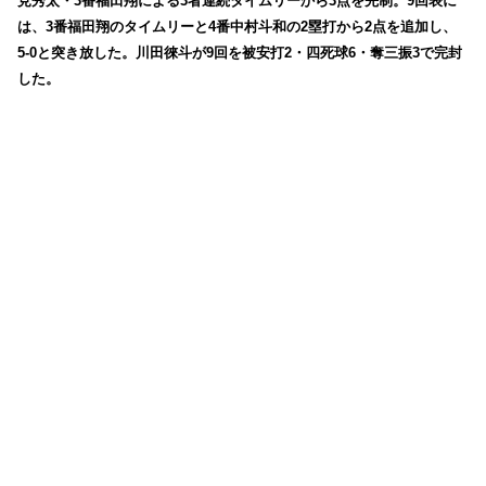
見秀太・3番福田翔による3者連続タイムリーから3点を先制。9回表に
は、3番福田翔のタイムリーと4番中村斗和の2塁打から2点を追加し、
5-0と突き放した。川田徠斗が9回を被安打2・四死球6・奪三振3で完封
した。