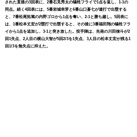
された直後の3回表に、2番石見秀太の犠牲フライで1点を返し、1-1の
同点。続く4回表には、5番岩城幸芽と6番山口蒼七が連打で出塁する
と、7番松尾拓篤の内野ゴロから1点を奪い、2-1と勝ち越し。5回表に
は、1番松本丈宏が2塁打で出塁すると、その後に3番福田翔の犠牲フラ
イから1点を追加し、3-1と突き放した。投手陣は、先発の川田徠斗が2
回1失点、2人目の横山大智が5回2/3を1失点、3人目の松本丈宏が残る1
回1/3を無失点に抑えた。