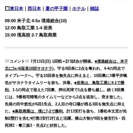
東日本
｜
西日本
｜
夏の甲子園
｜
ホテル
｜
雑誌
09:00 米子北 4-5x 境港総合(10)
12:00 鳥取工業 1-4 岩美
15:00 境高校 2-7 鳥取商業
コメント
7月13日(日) 1回戦＝計3試合が開催。
■境港総合は、米子
北に5x-4(延長10回サヨナラ)
。守る9回表に2点を奪われ、4-4の同点で
タイブレークへ。守る10回表を無失点に抑えると、10回裏に3番平井颯
也がサヨナラタイムリーを放ち、決着。
■岩美は、鳥取工業に4-1で勝
利
。1-1の同点で迎えた7回裏、押出死球で1点を勝ち越し。続く8回裏
には、9番相宅晴竜のタイムリーなどから2点を追加し、突き放した。
先発の田中悠也が6回1失点、2人目の寺口陽が残る3回を無失点に抑え
た。
■鳥取商業は、境に7-2で勝利
。計13安打を放ち、1番松本丈宏が先
制2塁打を含む4打数3安打2打点と活躍。横山大智が9回を被安打6・四
死球2・奪三振3・失点2と好投した。