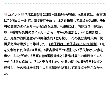
コメント
7月21日(月) 2回戦＝計2試合が開催。
■鳥取東は、倉吉西
に7-0(7回コールド)
。計6安打を放ち、2点を先制して迎えた3回裏、6番
村松昊樹のタイムリーから1点を追加。4回裏には、内野ゴロ・押出死
球・6番村松昊樹のタイムリーから一挙4点を追加し、7-0と突き放し
た。先発の浅田遥空が5回を被安打1と好投し、その後は宮崎天兵→岡
田昴之助が継投して零封した。
■米子西は、米子高校に7-1で勝利
。1点
を先制された直後の1回裏、4番吉原哲平の3塁打と相手失策から2点を
奪い、2-1と逆転。8回裏には9番段律進と1番鬼村康生の連続タイムリ
ーから3点を追加し、7-1と突き放した。先発の長谷知慶が5回1失点と
好投し、その後は松本類斗→川本温純が継投して追加点を許さなかっ
た。