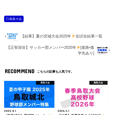
鳥取大会
【結果】夏の宮城大会2025年
全試合結果一覧
【正智深谷】サッカー部メンバー2025年
[進路•進
学先あり]
RECOMMEND
こちらの記事も人気です。
鳥取大会
鳥取大会
2025.8.1
2026.4.1