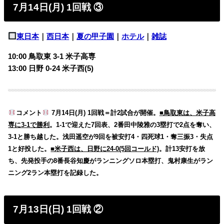
7月14日(月) 1回戦 ③
東日本
｜
西日本
｜
夏の甲子園
｜
ホテル
｜
雑誌
10:00 鳥取東 3-1 米子高専
13:00 日野 0-24 米子西(5)
コメント
7月14日(月) 1回戦＝計2試合が開催。
■鳥取東は、米子高
専に3-1で勝利
。1-1で迎えた7回表、2番田中陵雅の3塁打で2点を奪い、
3-1と勝ち越した。浅田遥空が9回を被安打4・四死球1・奪三振3・失点
1と好投した。
■米子西は、日野に24-0(5回コールド)
。計13安打を放
ち、先発投手の8番長谷知慶がランニングソロ本塁打、鬼村康生がラン
ニング2ラン本塁打を記録した。
7月13日(日) 1回戦 ②