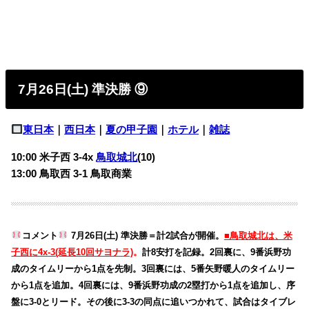
7月26日(土) 準決勝 ⑨
東日本
｜
西日本
｜
夏の甲子園
｜
ホテル
｜
雑誌
10:00
米子西 3-4x
鳥取城北
(10)
13:00 鳥取西 3-1
鳥取商業
コメント
7月26日(土) 準決勝＝計2試合が開催。
■鳥取城北は、米
子西に4x-3(延長10回サヨナラ)
。
計8安打を記録。2回裏に、9番浜野功
成のタイムリーから1点を先制。3回裏には、5番矢野暖人のタイムリー
から1点を追加。4回裏には、9番浜野功成の2塁打から1点を追加し、序
盤に3-0とリード。その後に3-3の同点に追いつかれて、試合はタイブレ