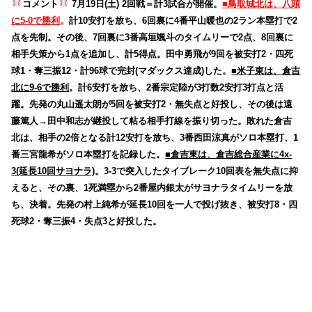
コメント
7月19日(土) 2回戦＝計3試合が開催。
■鳥取城北は、八頭
に5-0で勝利
。
計10安打を放ち、6回裏に4番平山暖也の2ラン本塁打で2
点を先制。その後、7回裏に3番高垣颯斗のタイムリーで2点、8回裏に
相手失策から1点を追加し、計5得点。田中勇飛が9回を被安打2・四死
球1・奪三振12・計96球で完封(マダックス達成)した。
■米子東は、倉吉
北に9-6で勝利
。計6安打を放ち、2番宗定陸が3打数2安打3打点と活
躍。先発の丸山遥太朗が5回を被安打2・無失点と好投し、その後は遠
藤篤人→田中和志が継投して粘る相手打線を振り切った。敗れた倉吉
北は、相手の2倍となる計12安打を放ち、3番西田涼真がソロ本塁打、1
番三宮龍希がソロ本塁打を記録した。
■倉吉東は、倉吉総合産業に4x-
3(延長10回サヨナラ)
。3-3で突入したタイブレーク10回表を無失点に抑
えると、その裏、1死満塁から2番屋内銀太がサヨナラタイムリーを放
ち、決着。先発の村上純希が延長10回を一人で投げ抜き、被安打8・四
死球2・奪三振4・失点3と好投した。