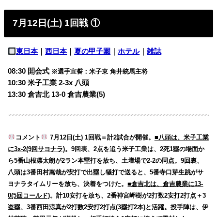
7月12日(土) 1回戦 ①
東日本
｜
西日本
｜
夏の甲子園
｜
ホテル
｜
雑誌
08:30 開会式
※選手宣誓：米子東 角井統馬主将
10:30 米子工業 2-3x 八頭
13:30 倉吉北 13-0 倉吉農業(5)
コメント
7月12日(土) 1回戦＝計2試合が開催。
■八頭は、米子工業
に3x-2(9回サヨナラ)
。9回表、2点を追う米子工業は、2死1塁の場面か
ら5番山根凛太朗が2ラン本塁打を放ち、土壇場で2-2の同点。9回裏、
八頭は3番田村嵩哉が安打で出塁し犠打で送ると、5番寺口芽生跳がサ
ヨナラタイムリーを放ち、決着をつけた。
■倉吉北は、倉吉農業に13-
0(5回コールド)
。計10安打を放ち、2番神宮岬樹が2打数2安打2打点＋3
盗塁、3番西田涼真が2打数2安打2打点(3塁打2本)と活躍。投手陣は、伊