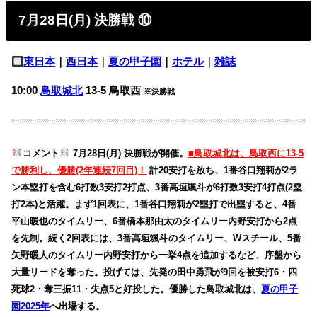
7月28日(月) 決勝戦 ⑩
東日本
｜
西日本
｜
夏の甲子園
｜
ホテル
｜
雑誌
10:00
鳥取城北
13-5
鳥取西
※決勝戦
コメント
7月28日(月) 決勝戦が開催。
■鳥取城北は、鳥取西に13-5
で勝利し、優勝(2年連続7回目)！
計20安打を放ち、1番谷口翔莉が2ラ
ン本塁打を含む6打数3安打2打点、3番高垣颯斗が6打数3安打4打点(2塁
打2本)と活躍。まず1回表に、1番谷口翔莉が2塁打で出塁すると、4番
平山暖也のタイムリー、6番橋本那由太のタイムリー内野安打から2点
を先制。続く2回表には、3番高垣颯斗のタイムリー、Wスチール、5番
矢野暖人のタイムリー内野安打から一挙4点を追加するなど、序盤から
大量リードを奪った。投げては、先発の田中勇飛が9回を被安打6・四
死球2・奪三振11・失点5と好投した。優勝した鳥取城北は、
夏の甲子
園2025年
へ出場する。