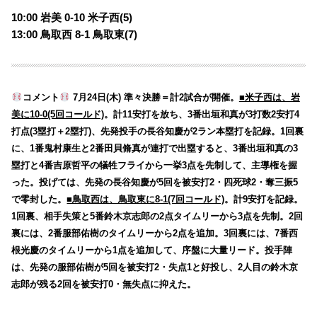
10:00 岩美 0-10 米子西(5)
13:00 鳥取西 8-1
鳥取東(7)
コメント
7月24日(木) 準々決勝＝計2試合が開催。
■米子西は、岩
美に10-0(5回コールド)
。計11安打を放ち、3番出垣和真が3打数2安打4
打点(3塁打＋2塁打)、先発投手の長谷知慶が2ラン本塁打を記録。1回裏
に、1番鬼村康生と2番田貝脩真が連打で出塁すると、3番出垣和真の3
塁打と4番吉原哲平の犠牲フライから一挙3点を先制して、主導権を握
った。投げては、先発の長谷知慶が5回を被安打2・四死球2・奪三振5
で零封した。
■鳥取西は、鳥取東に8-1(7回コールド)
。計9安打を記録。
1回裏、相手失策と5番鈴木京志郎の2点タイムリーから3点を先制。2回
裏には、2番服部佑樹のタイムリーから2点を追加。3回裏には、7番西
根光慶のタイムリーから1点を追加して、序盤に大量リード。投手陣
は、先発の服部佑樹が5回を被安打2・失点1と好投し、2人目の鈴木京
志郎が残る2回を被安打0・無失点に抑えた。