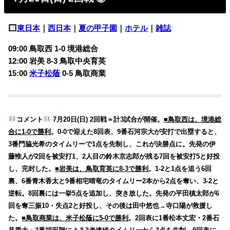
東日本
｜
西日本
｜
夏の甲子園
｜
ホテル
｜
雑誌
09:00 鳥取西 1-0 境港総合
12:00 岩美 8-3 鳥取中央育英
15:00
米子松蔭
0-5 鳥取商業
コメント
7月20日(日) 2回戦＝計3試合が開催。
■鳥取西は、境港総
合に1-0で勝利
。0-0で迎えた8回表、9番石河宗大が安打で出塁すると、
3番門脇光希のタイムリーで1点を先制し、これが決勝点に。先発の伊
藤惟人が2回を被安打1、2人目の鈴木京志郎が残る7回を被安打5と好投
し、完封した。
■岩美は、鳥取育英に8-3で勝利
。1-2と1点を追う6回
裏、6番青木香太と9番相宅晴竜のタイムリー2本から2点を奪い、3-2と
逆転。8回裏には一挙5点を追加し、突き放した。先発の平田槙太郎が6
回を奪三振10・失点2と好投し、その後は田中悠也→寺口陽が救援し
た。
■鳥取商業は、米子松蔭に5-0で勝利
。2回表に1番松本丈宏・2番石