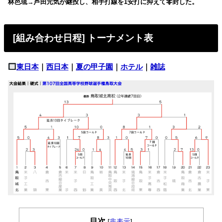
林芭琉→芦田元気が継投し、相手打線を1安打に抑えて零封した。
[組み合わせ日程] トーナメント表
東日本
｜
西日本
｜
夏の甲子園
｜
ホテル
｜
雑誌
目次
[
非表示
]