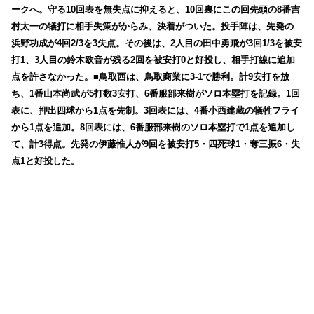
ークへ。守る10回表を無失点に抑えると、10回裏にこの回先頭の8番吉
村太一の犠打に相手失策がからみ、決着がついた。投手陣は、先発の
浜野功成が4回2/3を3失点。その後は、2人目の田中勇飛が3回1/3を被安
打1、3人目の鈴木欧音が残る2回を被安打0と好投し、相手打線に追加
点を許さなかった。
■鳥取西は、鳥取商業に3-1で勝利
。計9安打を放
ち、1番山本尚武が5打数3安打、6番服部来樹がソロ本塁打を記録。1回
表に、押出四球から1点を先制。3回表には、4番小西建蔵の犠牲フライ
から1点を追加。8回表には、6番服部来樹のソロ本塁打で1点を追加し
て、計3得点。先発の伊藤惟人が9回を被安打5・四死球1・奪三振6・失
点1と好投した。