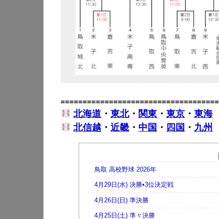
====================================
北海道
・
東北
・
関東
・
東京
・
東海
北信越
・
近畿
・
中国
・
四国
・
九州
鳥取 高校野球 2026年
4月29日(水) 決勝•3位決定戦
4月26日(日) 準決勝
4月25日(土) 準々決勝