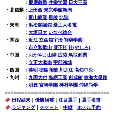
関 東
：
慶應義塾
共栄学園
日大三高
・北信越：
上田西
東京学館新潟
北 信越
：
富山商業
星稜
北陸
・東海 ：
浜松開誠館
愛工大名電
東 海
：
大垣日大
いなべ総合
・関西 ：
近江
立命館宇治
智辯学園
関 西
：
市立和歌山
履正社
社(やしろ)
・中国 ：
おかやま山陽
広陵
鳥取商業
中 国
：
立正大淞南
宇部鴻城
・四国 ：
英明
徳島商業
川之江
高知中央
・九州 ：
九国大付
鳥栖工業
創成館
東海大星翔
九 州
：
明豊
宮崎学園
神村学園
沖縄尚学
=====================================
日程結果
｜
優勝候補
｜
注目選手
｜
選手名簿
ランキング
｜
チケット
｜
中継
｜
ホテル予約