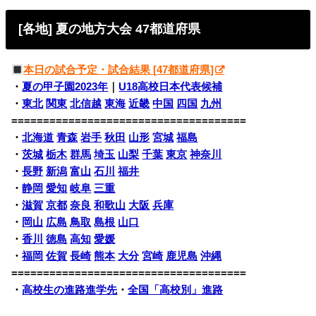
[各地] 夏の地方大会 47都道府県
本日の試合予定・試合結果 [47都道府県]
・
夏の甲子園2023年
｜
U18高校日本代表候補
・
東北
関東
北信越
東海
近畿
中国
四国
九州
=====================================
・
北海道
青森
岩手
秋田
山形
宮城
福島
・
茨城
栃木
群馬
埼玉
山梨
千葉
東京
神奈川
・
長野
新潟
富山
石川
福井
・
静岡
愛知
岐阜
三重
・
滋賀
京都
奈良
和歌山
大阪
兵庫
・
岡山
広島
鳥取
島根
山口
・
香川
徳島
高知
愛媛
・
福岡
佐賀
長崎
熊本
大分
宮崎
鹿児島
沖縄
=====================================
・
高校生の進路進学先
・
全国「高校別」進路