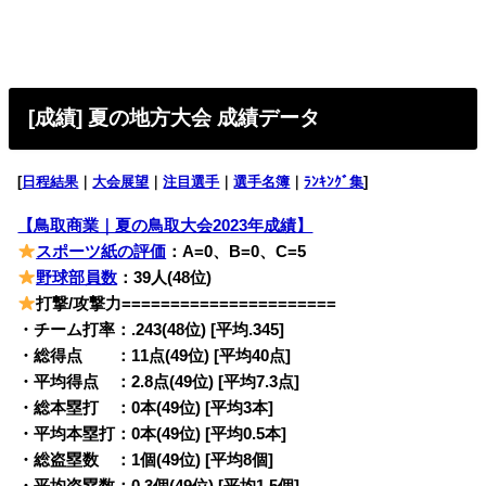
[成績] 夏の地方大会 成績データ
[
日程結果
｜
大会展望
｜
注目選手
｜
選手名簿
｜
ﾗﾝｷﾝｸﾞ集
]
【鳥取商業｜夏の鳥取大会2023年成績】
スポーツ紙の評価
：A=0、B=0、C=5
野球部員数
：39人(48位)
打撃/攻撃力======================
・チーム打率：.243(48位) [平均.345]
・総得点 ：11点(49位) [平均40点]
・平均得点 ：2.8点(49位) [平均7.3点]
・総本塁打 ：0本(49位) [平均3本]
・平均本塁打：0本(49位) [平均0.5本]
・総盗塁数 ：1個(49位) [平均8個]
・平均盗塁数：0.3個(49位) [平均1.5個]