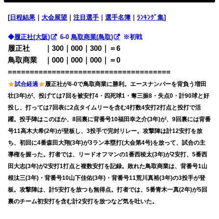
[
日程結果
｜
大会展望
｜
注目選手
｜
選手名簿
｜
ﾗﾝｷﾝｸﾞ集
]
◆
履正社(大阪)
6-0
鳥取商業(鳥取)
※初戦
履正社 ｜300｜000｜300｜＝6
鳥取商業 ｜000｜000｜000｜＝0
=====================================
試合経過
履正社が6-0で鳥取商業に勝利。エースナンバーを背負う増田
壮(3年)が、投げては7回を被安打4・四死球1・奪三振8・失点0・計90球と好
投し、打っては7回表に2点タイムリーを含む4打数4安打2打点と投打で活
躍。投手陣はこのほか、8回裏に背番号10福田幸之介(3年)が、9回裏には背番
号11高木大希(2年)が登板し、3投手で完封リレー。攻撃陣は計12安打を放
ち、初回に4番森田大翔(3年)が3ラン本塁打(大会第4号)を放って、試合の主
導権を握った。打者では、リードオフマンの1番西稜太(3年)が2安打、5番西
田大志(3年)が2安打1打点と複数安打を記録。敗れた鳥取商業は、背番号1山
根汰三(3年)・背番号10山下佳佑(3年)・背番号11荒川真裕(3年)の3投手が登
板。攻撃陣は、計5安打を放つも無得点。打者では、5番青木一真(2年)が5回
裏のチーム初安打を含む計2安打を放つなど気を吐いた。