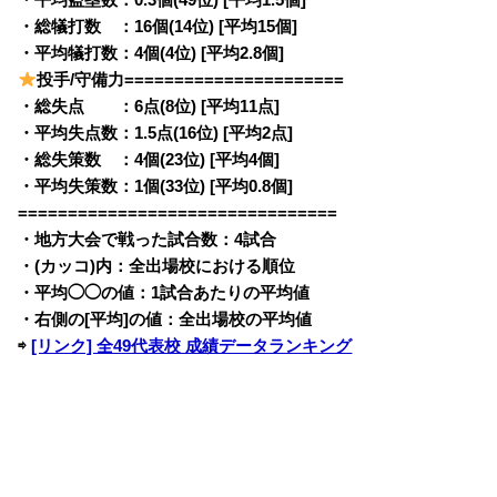
・総犠打数 ：16個(14位) [平均15個]
・平均犠打数：4個(4位) [平均2.8個]
投手/守備力======================
・総失点 ：6点(8位) [平均11点]
・平均失点数：1.5点(16位) [平均2点]
・総失策数 ：4個(23位) [平均4個]
・平均失策数：1個(33位) [平均0.8個]
================================
・地方大会で戦った試合数：4試合
・(カッコ)内：全出場校における順位
・平均◯◯の値：1試合あたりの平均値
・右側の[平均]の値：全出場校の平均値
⇨
[リンク] 全49代表校 成績データランキング