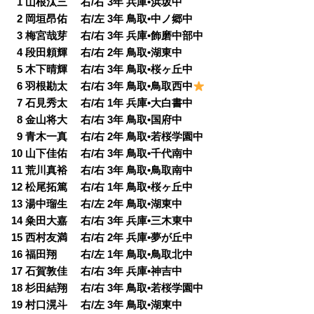
0
1 山根汰三 右/右 3年 兵庫•浜坂中
0
2 岡垣昂佑 右/左 3年 鳥取•中ノ郷中
0
3 梅宮哉芽 右/右 3年 兵庫•飾磨中部中
0
4 段田頼輝 右/右 2年 鳥取•湖東中
0
5 木下晴輝 右/右 3年 鳥取•桜ヶ丘中
0
6 羽根勘太 右/右 3年 鳥取•鳥取西中
0
7 石見秀太 右/右 1年 兵庫•大白書中
0
8 金山将大 右/右 3年 鳥取•国府中
0
9 青木一真 右/右 2年 鳥取•若桜学園中
10 山下佳佑 右/右 3年 鳥取•千代南中
11 荒川真裕 右/右 3年 鳥取•鳥取南中
12 松尾拓篤 右/右 1年 鳥取•桜ヶ丘中
13 湯中瑠生 右/左 2年 鳥取•湖東中
14 粂田大嘉 右/右 3年 兵庫•三木東中
15 西村友満 右/右 2年 兵庫•夢が丘中
16 福田翔 右/左 1年 鳥取•鳥取北中
17 石賀敦佳 右/右 3年 兵庫•神吉中
18 杉田結翔 右/右 3年 鳥取•若桜学園中
19 村口滉斗 右/左 3年 鳥取•湖東中