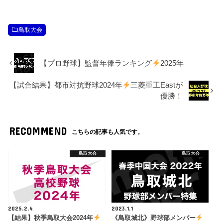
鳥取大会
【プロ野球】監督年俸ランキング
2025年
【試合結果】都市対抗野球2024年
三菱重工Eastが
優勝！
RECOMMEND
こちらの記事も人気です。
鳥取大会
鳥取大会
2025.2.4
2023.1.1
【結果】秋季鳥取大会2024年
《鳥取城北》野球部メンバー