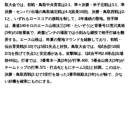
取大会では、初戦・鳥取中央育英は2-1、準々決勝・米子北戦は3-1、準
決勝・センバツ出場の鳥取城北戦は4-3(延長10回)、決勝・鳥取西戦は2-
1と、いずれもロースコアの接戦を制して、2年連続の聖地。投手陣
は、最速140キロのエース山根汰三(3年・たいぞう)と背番号11荒川真裕
(3年)の2枚看板で、終盤ピンチの場面では小刻みな継投で相手打線を翻
弄する。エース山根は、昨夏の聖地マウンドを経験しており、初戦・
仙台育英戦(0-10)では5回1失点と好投。鳥取大会では、4試合(計18回
2/3)を投げて失点3と安定感がある。
攻撃陣は、1試合平均2.8得点(出場
校49位)。
打者では、3番
青木一真(2年)が打率.400、
5番
金山将大(3年)が
チームトップの打率.571・打点4(ともにチーム1位)と好調。このほか、
決勝・鳥取西戦(2-1)で3安打を放った1番羽根勘太(3年)らが軸で、少な
い好機を確実にものにする。