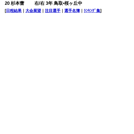
20 杉本蕾 右/右 3年 鳥取•桜ヶ丘中
[
日程結果
｜
大会展望
｜
注目選手
｜
選手名簿
｜
ﾗﾝｷﾝｸﾞ集
]