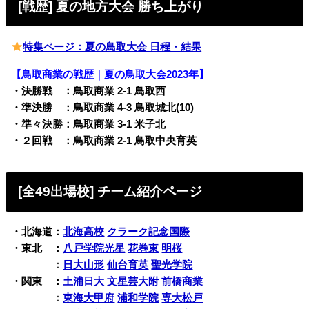
[戦歴] 夏の地方大会 勝ち上がり
特集ページ：夏の鳥取大会 日程・結果
【鳥取商業の戦歴｜夏の鳥取大会2023年】
・決勝戦 ：鳥取商業 2-1 鳥取西
・準決勝 ：鳥取商業 4-3 鳥取城北(10)
・準々決勝：鳥取商業 3-1 米子北
・２回戦 ：鳥取商業 2-1 鳥取中央育英
[全49出場校
] チーム紹介ページ
・北海道：
北海高校
クラーク記念国際
・東北 ：
八戸学院光星
花巻東
明桜
東 北
：
日大山形
仙台育英
聖光学院
・関東 ：
土浦日大
文星芸大附
前橋商業
関 東
：
東海大甲府
浦和学院
専大松戸