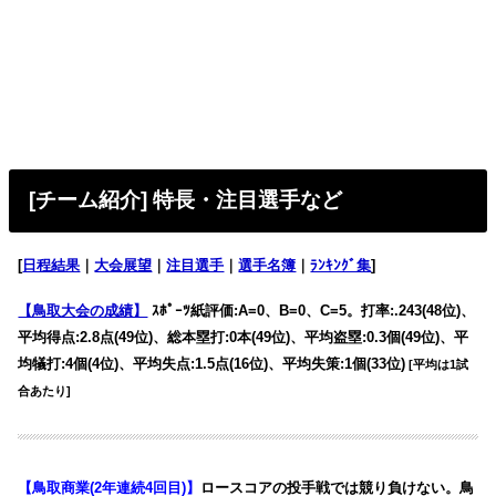
[チーム紹介] 特長・注目選手など
[
日程結果
｜
大会展望
｜
注目選手
｜
選手名簿
｜
ﾗﾝｷﾝｸﾞ集
]
【鳥取大会の成績】
ｽﾎﾟｰﾂ紙評価:A=0、B=0、C=5。打率:.243(48位)、
平均得点:2.8点(49位)、総本塁打:0本(49位)、平均盗塁:0.3個(49位)、平
均犠打:4個(4位)、平均失点:1.5点(16位)、平均失策:1個(33位)
[平均は1試
合あたり]
【鳥取商業(2年連続4回目)】
ロースコアの投手戦では競り負けない。鳥