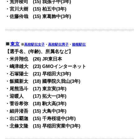
・荒井稜司 (15) 我孫子中(3年)
・宮川大樹 (15) 柏五中(3年)
・佐藤伶哉 (15) 東葛飾中(3年)
東京
※
高校駅伝女子
・
高校駅伝男子
・
箱根駅伝
【選手名、(年齢)、所属名など】
・米井翔也 (26) JR東日本
・嶋津雄大 (23) GMOインターネット
・石塚陽士 (21) 早稲田大(3年)
・飯國新太 (18) 國學院久我山(3年)
・尾熊迅斗 (17) 東京実(3年)
・迎暖人 (17) 拓大一(3年)
・菅谷希弥 (18) 駒大高(3年)
・細井渚吾 (15) 大鳥中(3年)
・出口覇迦 (15) 千寿桜堤中(3年)
・北條文隆 (15) 早稲田実業中(3年)