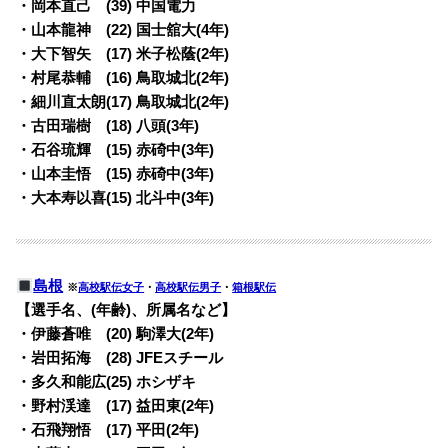
・岡本直己 (39) 中国電力
・山本龍神 (22) 国士舘大(4年)
・大下智矢 (17) 米子松蔭(2年)
・村尾恭輔 (16) 鳥取城北(2年)
・細川直太朗(17) 鳥取城北(2年)
・古田瑞樹 (18) 八頭(3年)
・石谷琉輝 (15) 赤碕中(3年)
・山本圭悟 (15) 赤碕中(3年)
・大本寿以喜(15) 北斗中(3年)
島根
※
高校駅伝女子
・
高校駅伝男子
・
箱根駅伝
【選手名、(年齢)、所属名など】
・伊藤蒼唯 (20) 駒澤大(2年)
・岩田拓海 (28) JFEスチール
・多久和能広(25) ホシザキ
・野村渓達 (17) 益田東(2年)
・石飛翔悟 (17) 平田(2年)