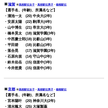
滋賀
※
高校駅伝女子
・
高校駅伝男子
・
箱根駅伝
【選手名、(年齢)、所属名など】
・溜池一太 (20) 中央大(2年)
・安原太陽 (22) 駒澤大(4年)
・山中博生 (21) 帝京大(3年)
・橋本昊太 (18) 滋賀学園(3年)
・中西慶士郎(18) 比叡山(3年)
・平田碧 (18) 比叡山(3年)
・落合晃 (17) 滋賀学園(2年)
・石原向規 (14) 守山中(2年)
・鈴木佑岳 (15) 信楽中(3年)
・今井悠貴 (15) 信楽中(3年)
京都
※
高校駅伝女子
・
高校駅伝男子
・
箱根駅伝
【選手名、(年齢)、所属名など】
・宮本陽叶 (20) 神奈川大(2年)
・清水颯大 (25) 大塚製薬