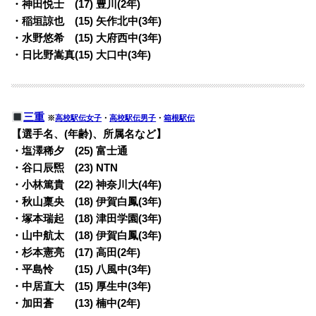
・神田悦士 (17) 豊川(2年)
・稲垣諒也 (15) 矢作北中(3年)
・水野悠希 (15) 大府西中(3年)
・日比野嵩真(15) 大口中(3年)
三重
※
高校駅伝女子
・
高校駅伝男子
・
箱根駅伝
【選手名、(年齢)、所属名など】
・塩澤稀夕 (25) 富士通
・谷口辰煕 (23) NTN
・小林篤貴 (22) 神奈川大(4年)
・秋山稟央 (18) 伊賀白鳳(3年)
・塚本瑞起 (18) 津田学園(3年)
・山中航太 (18) 伊賀白鳳(3年)
・杉本憲亮 (17) 高田(2年)
・平島怜 (15) 八風中(3年)
・中居直大 (15) 厚生中(3年)
・加田蒼 (13) 楠中(2年)