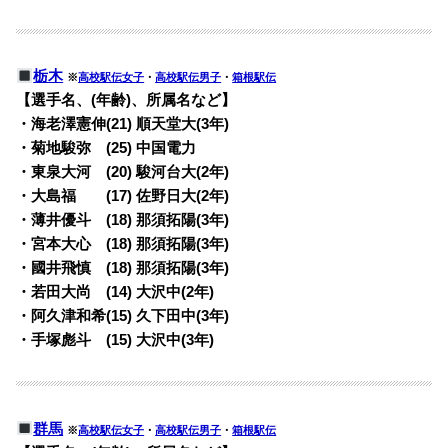
栃木
※
高校駅伝女子
・
高校駅伝男子
・
箱根駅伝
【選手名、(年齢)、所属名など】
・海老澤憲伸(21) 順天堂大(3年)
・菊地駿弥 (25) 中国電力
・東泉大河 (20) 駿河台大(2年)
・大島福 (17) 佐野日大(2年)
・薄井優斗 (18) 那須拓陽(3年)
・宮本大心 (18) 那須拓陽(3年)
・國井飛慎 (18) 那須拓陽(3年)
・若田大尚 (14) 大沢中(2年)
・阿久津和希(15) 久下田中(3年)
・手塚彪斗 (15) 大沢中(3年)
群馬
※
高校駅伝女子
・
高校駅伝男子
・
箱根駅伝