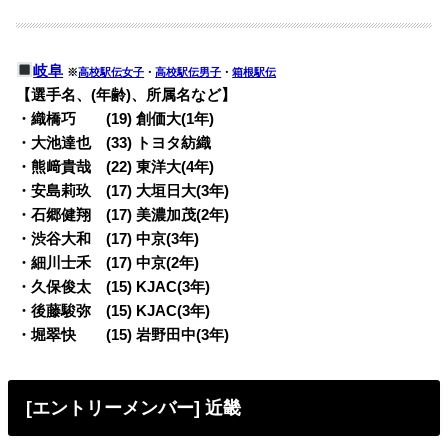
岐阜
※
高校駅伝女子
・
高校駅伝男子
・
箱根駅伝
【選手名、(年齢)、所属名など】
・織橋巧 (19) 創価大(1年)
・大池達也 (33) トヨタ紡織
・熊﨑貴哉 (22) 東洋大(4年)
・安島莉玖 (17) 大垣日大(3年)
・石郷健翔 (17) 美濃加茂(2年)
・渋谷大和 (17) 中京(3年)
・細川士禾 (17) 中京(2年)
・久保俊太 (15) KJAC(3年)
・後藤駿弥 (15) KJAC(3年)
・堀翠快 (15) 岩野田中(3年)
[エントリーメンバー] 近畿