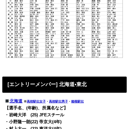
[エントリーメンバー] 北海道•東北
北海道
※
高校駅伝女子
・
高校駅伝男子
・
箱根駅伝
【選手名、(年齢)、所属名など】
・岩崎大洋 (25) JFEスチール
・小野隆一朗(22) 帝京大(4年)
・村上太一 (22) 東洋大(4年)