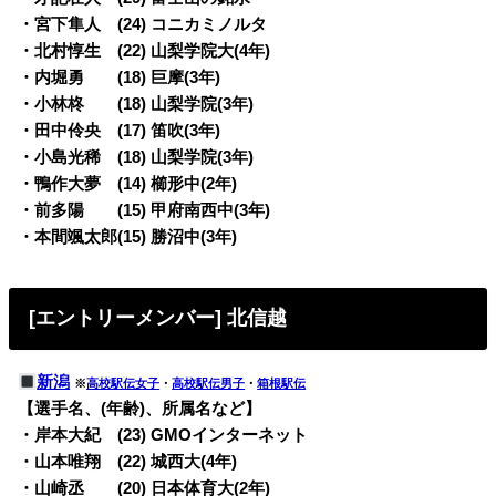
・宮下隼人 (24) コニカミノルタ
・北村惇生 (22) 山梨学院大(4年)
・内堀勇 (18) 巨摩(3年)
・小林柊 (18) 山梨学院(3年)
・田中伶央 (17) 笛吹(3年)
・小島光稀 (18) 山梨学院(3年)
・鴨作大夢 (14) 櫛形中(2年)
・前多陽 (15) 甲府南西中(3年)
・本間颯太郎(15) 勝沼中(3年)
[エントリーメンバー] 北信越
新潟
※
高校駅伝女子
・
高校駅伝男子
・
箱根駅伝
【選手名、(年齢)、所属名など】
・岸本大紀 (23) GMOインターネット
・山本唯翔 (22) 城西大(4年)
・山崎丞 (20) 日本体育大(2年)