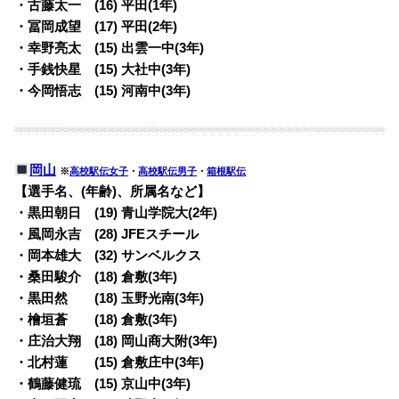
・古藤太一 (16) 平田(1年)
・冨岡成望 (17) 平田(2年)
・幸野亮太 (15) 出雲一中(3年)
・手銭快星 (15) 大社中(3年)
・今岡悟志 (15) 河南中(3年)
岡山
※
高校駅伝女子
・
高校駅伝男子
・
箱根駅伝
【選手名、(年齢)、所属名など】
・黒田朝日 (19) 青山学院大(2年)
・風岡永吉 (28) JFEスチール
・岡本雄大 (32) サンベルクス
・桑田駿介 (18) 倉敷(3年)
・黒田然 (18) 玉野光南(3年)
・檜垣蒼 (18) 倉敷(3年)
・庄治大翔 (18) 岡山商大附(3年)
・北村蓮 (15) 倉敷庄中(3年)
・鶴藤健琉 (15) 京山中(3年)