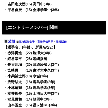
・吉田進次朗(15) 高田中(3年)
・半谷創辰 (15) 会津学鳳中(3年)
[エントリーメンバー] 関東
茨城
※
高校駅伝女子
・
高校駅伝男子
・
箱根駅伝
【選手名、(年齢)、所属名など】
・赤津勇進 (22) 駒澤大(4年)
・細谷恭平 (28) 黒崎播磨
・長谷川瑠 (20) 流通経済大(3年)
・宮崎優 (18) 東洋大牛久(3年)
・小柴裕士郎(18) 水城(3年)
・浅野結太 (18) 鹿島学園(3年)
・小林竜輝 (18) 鹿島学園(3年)
・櫻井裕夢 (15) 土浦日大中(3年)
・稲見優和 (14) 笠間中(3年)
・山本蒼空 (15) 霞ヶ浦RC(3年)