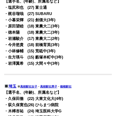
【選手名、(年齢)、所属名など】
・塩尻和也 (27) 富士通
・梶谷瑠哉 (27) SUBARU
・小暮栄輝 (21) 創価大(3年)
・原田望睦 (18) 東農大二(3年)
・徳本陽 (18) 東農大二(3年)
・岩瀬駿介 (17) 東農大二(2年)
・今井悠貴 (18) 前橋育英(3年)
・小林修輔 (15) 荒砥中(3年)
・生方瑛斗 (15) 藪塚本町中(3年)
・岩澤翼希 (15) 大間々中(3年)
埼玉
※
高校駅伝女子
・
高校駅伝男子
・
箱根駅伝
【選手名、(年齢)、所属名など】
・久保田徹 (22) 大東文化大(4年)
・荻久保寛也(26) ひらまつ病院
・木榑杏祐 (24) 埼玉医科大学G