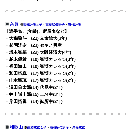
奈良
※
高校駅伝女子
・
高校駅伝男子
・
箱根駅伝
【選手名、(年齢)、所属名など】
・大森駿斗 (21) 立命館大(3年)
・杉岡洸樹 (23) セキノ興産
・坂本智基 (22) 大阪経済大(4年)
・柏木優希 (18) 智辯カレッジ(3年)
・福田海未 (18) 智辯カレッジ(3年)
・和田拓真 (17) 智辯カレッジ(2年)
・山本聖琉 (17) 智辯カレッジ(2年)
・澤田倫太郎(14) 伏見中(2年)
・井上誠士郎(15) 二名中(3年)
・岸田拓眞 (14) 御所中(2年)
和歌山
※
高校駅伝女子
・
高校駅伝男子
・
箱根駅伝