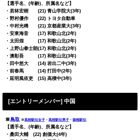
【選手名、(年齢)、所属名など】
・若林宏樹 (21) 青山学院大(3年)
・野村優作 (22) トヨタ自動車
・中村光稀 (21) 京都産業大(3年)
・安東海音 (17) 和歌山北(2年)
・太田煌 (17) 和歌山北(2年)
・上野山拳士朗(17) 和歌山北(2年)
・澳彰吾 (17) 和歌山北(3年)
・田中悠大 (14) 岩出二中(3年)
・前春馬 (14) 打田中(2年)
・延明風依吏 (15) 高積中(3年)
[エントリーメンバー] 中国
鳥取
※
高校駅伝女子
・
高校駅伝男子
・
箱根駅伝
【選手名、(年齢)、所属名など】
・桑田大輔 (22) 創価大(4年)