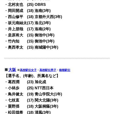
・北村友也 (25) OBRS
・岡田開成 (18) 洛南(3年)
・西山修平 (18) 京都外大西(3年)
・坂元南紬太(17) 洛北(3年)
・井上朋哉 (17) 洛南(2年)
・桒原将大 (15) 御池中(3年)
・竹内知 (15) 御池中(3年)
・奥西孝太 (15) 南城陽中(3年)
大阪
※
高校駅伝女子
・
高校駅伝男子
・
箱根駅伝
【選手名、(年齢)、所属名など】
・葛西潤 (23) 旭化成
・小林歩 (25) NTT西日本
・鳥井健太 (19) 青山学院大(1年)
・七枝直 (17) 関大北陽(3年)
・粟野揺 (18) 大阪桐蔭(3年)
・松田煌希 (18) 清風(3年)