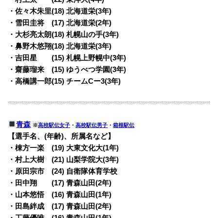
・佐々木朱里(18) 北海道栄(3年)
・雪田圭将 (17) 北海道栄(2年)
・大杉亮太朗(18) 札幌山の手(3年)
・鼻野木悠翔(18) 北海道栄(3年)
・吉田星 (15) 札幌上野幌中(3年)
・齋藤瑠来 (15) ゆうべつ学園(3年)
・高橋講一郎(15) チームCー3(3年)
青森
※
高校駅伝女子
・
高校駅伝男子
・
箱根駅伝
【選手名、(年齢)、所属名など】
・棟方一楽 (19) 大東文化大(1年)
・村上大樹 (21) 山梨学院大(3年)
・原田宗市 (24) 自衛隊体育学校
・田中翔 (17) 青森山田(2年)
・山本悠悟 (16) 青森山田(1年)
・田島絆成 (17) 青森山田(2年)
・工藤優唯 (16) 青森山田(1年)