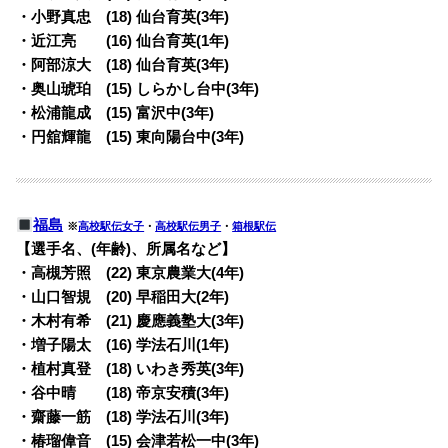
・小野真忠 (18) 仙台育英(3年)
・近江亮 (16) 仙台育英(1年)
・阿部涼大 (18) 仙台育英(3年)
・奥山琥珀 (15) しらかし台中(3年)
・松浦龍成 (15) 富沢中(3年)
・円舘輝龍 (15) 東向陽台中(3年)
福島
※
高校駅伝女子
・
高校駅伝男子
・
箱根駅伝
【選手名、(年齢)、所属名など】
・高槻芳照 (22) 東京農業大(4年)
・山口智規 (20) 早稲田大(2年)
・木村有希 (21) 慶應義塾大(3年)
・増子陽太 (16) 学法石川(1年)
・植村真登 (18) いわき秀英(3年)
・谷中晴 (18) 帝京安積(3年)
・齋藤一筋 (18) 学法石川(3年)
・椿瑠偉音 (15) 会津若松一中(3年)