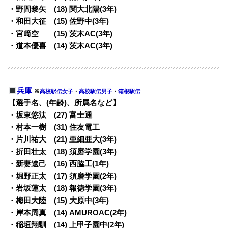
・野間黎矢 (18) 関大北陽(3年)
・和田大征 (15) 佐野中(3年)
・宮﨑空 (15) 茨木AC(3年)
・道本優喜 (14) 茨木AC(3年)
兵庫
※
高校駅伝女子
・
高校駅伝男子
・
箱根駅伝
【選手名、(年齢)、所属名など】
・坂東悠汰 (27) 富士通
・村本一樹 (31) 住友電工
・片川祐大 (21) 亜細亜大(3年)
・折田壮太 (18) 須磨学園(3年)
・新妻遼己 (16) 西脇工(1年)
・堀野正太 (17) 須磨学園(2年)
・岩坂蓮太 (18) 報徳学園(3年)
・梅田大陸 (15) 大原中(3年)
・岸本周真 (14) AMUROAC(2年)
・稲垣翔馴 (14) 上甲子園中(2年)