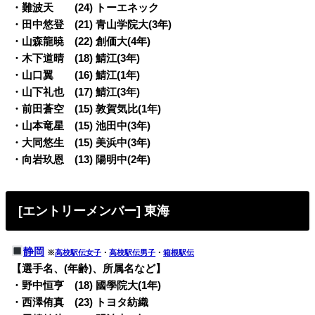
・難波天 (24) トーエネック
・田中悠登 (21) 青山学院大(3年)
・山森龍暁 (22) 創価大(4年)
・木下道晴 (18) 鯖江(3年)
・山口翼 (16) 鯖江(1年)
・山下礼也 (17) 鯖江(3年)
・前田蒼空 (15) 敦賀気比(1年)
・山本竜星 (15) 池田中(3年)
・大同悠生 (15) 美浜中(3年)
・向岩玖恩 (13) 陽明中(2年)
[エントリーメンバー] 東海
静岡
※
高校駅伝女子
・
高校駅伝男子
・
箱根駅伝
【選手名、(年齢)、所属名など】
・野中恒亨 (18) 國學院大(1年)
・西澤侑真 (23) トヨタ紡織