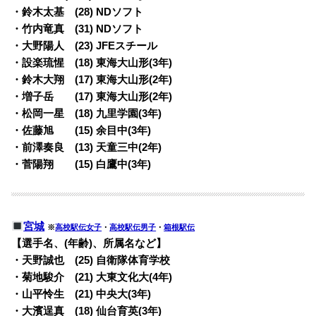
・鈴木太基 (28) NDソフト
・竹内竜真 (31) NDソフト
・大野陽人 (23) JFEスチール
・設楽琉惺 (18) 東海大山形(3年)
・鈴木大翔 (17) 東海大山形(2年)
・増子岳 (17) 東海大山形(2年)
・松岡一星 (18) 九里学園(3年)
・佐藤旭 (15) 余目中(3年)
・前澤奏良 (13) 天童三中(2年)
・菅陽翔 (15) 白鷹中(3年)
宮城
※
高校駅伝女子
・
高校駅伝男子
・
箱根駅伝
【選手名、(年齢)、所属名など】
・天野誠也 (25) 自衛隊体育学校
・菊地駿介 (21) 大東文化大(4年)
・山平怜生 (21) 中央大(3年)
・大濱逞真 (18) 仙台育英(3年)