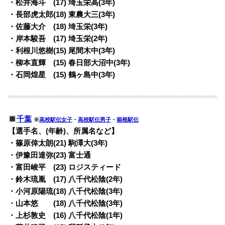
・松井海斗 (17) 埼玉栄高(3年)
・長部虎太郎(18) 東農大三(3年)
・佐藤大介 (18) 埼玉栄(3年)
・岸本駿吾 (17) 埼玉栄(2年)
・利根川悠樹(15) 尾間木中(3年)
・柳本直輝 (15) 春日部大沼中(3年)
・石岡煌星 (15) 鶴ヶ島中(3年)
千葉
※
高校駅伝女子
・
高校駅伝男子
・
箱根駅伝
【選手名、(年齢)、所属名など】
・篠原倖太朗(21) 駒澤大(3年)
・伊豫田達弥(23) 富士通
・富田峻平 (23) ロジスティード
・鈴木琉胤 (17) 八千代松陰(2年)
・小河原陽琉(18) 八千代松陰(3年)
・山本悠 (18) 八千代松陰(3年)
・上杉敦史 (16) 八千代松陰(1年)