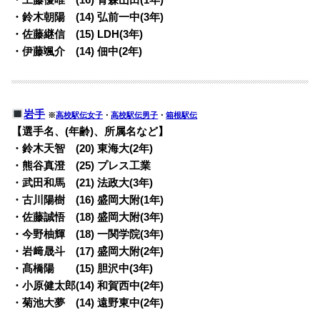
・鈴木朝陽 (14) 弘前一中(3年)
・佐藤継信 (15) LDH(3年)
・伊藤颯介 (14) 佃中(2年)
岩手
※
高校駅伝女子
・
高校駅伝男子
・
箱根駅伝
【選手名、(年齢)、所属名など】
・鈴木天智 (20) 東海大(2年)
・熊谷真澄 (25) プレス工業
・武田和馬 (21) 法政大(3年)
・古川陽樹 (16) 盛岡大附(1年)
・佐藤誠悟 (18) 盛岡大附(3年)
・今野柚輝 (18) 一関学院(3年)
・岩﨑晟斗 (17) 盛岡大附(2年)
・髙橋陽 (15) 胆沢中(3年)
・小原健太郎(14) 和賀西中(2年)
・菊池大夢 (14) 遠野東中(2年)