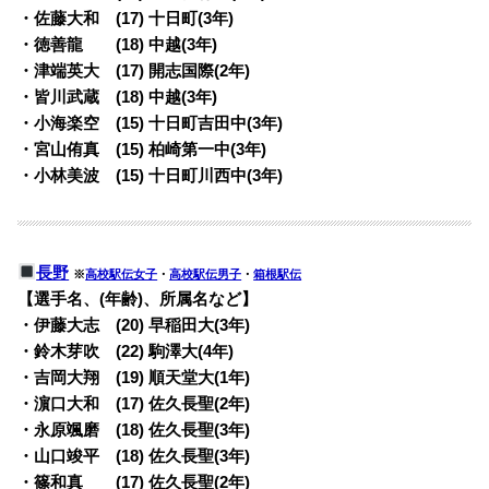
・佐藤大和 (17) 十日町(3年)
・徳善龍 (18) 中越(3年)
・津端英大 (17) 開志国際(2年)
・皆川武蔵 (18) 中越(3年)
・小海楽空 (15) 十日町吉田中(3年)
・宮山侑真 (15) 柏崎第一中(3年)
・小林美波 (15) 十日町川西中(3年)
長野
※
高校駅伝女子
・
高校駅伝男子
・
箱根駅伝
【選手名、(年齢)、所属名など】
・伊藤大志 (20) 早稲田大(3年)
・鈴木芽吹 (22) 駒澤大(4年)
・吉岡大翔 (19) 順天堂大(1年)
・濵口大和 (17) 佐久長聖(2年)
・永原颯磨 (18) 佐久長聖(3年)
・山口竣平 (18) 佐久長聖(3年)
・篠和真 (17) 佐久長聖(2年)