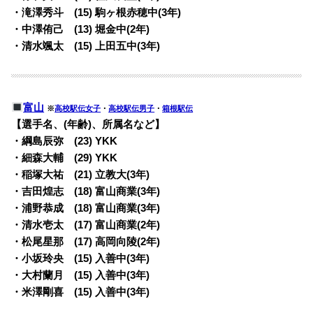
・滝澤秀斗 (15) 駒ヶ根赤穂中(3年)
・中澤侑己 (13) 堀金中(2年)
・清水颯太 (15) 上田五中(3年)
富山
※
高校駅伝女子
・
高校駅伝男子
・
箱根駅伝
【選手名、(年齢)、所属名など】
・綱島辰弥 (23) YKK
・細森大輔 (29) YKK
・稲塚大祐 (21) 立教大(3年)
・吉田煌志 (18) 富山商業(3年)
・浦野恭成 (18) 富山商業(3年)
・清水壱太 (17) 富山商業(2年)
・松尾星那 (17) 高岡向陵(2年)
・小坂玲央 (15) 入善中(3年)
・大村蘭月 (15) 入善中(3年)
・米澤剛喜 (15) 入善中(3年)