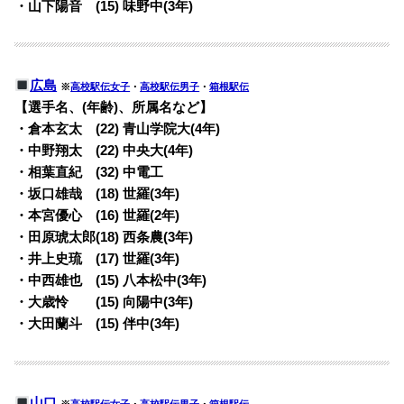
・山下陽音 (15) 味野中(3年)
広島
※
高校駅伝女子
・
高校駅伝男子
・
箱根駅伝
【選手名、(年齢)、所属名など】
・倉本玄太 (22) 青山学院大(4年)
・中野翔太 (22) 中央大(4年)
・相葉直紀 (32) 中電工
・坂口雄哉 (18) 世羅(3年)
・本宮優心 (16) 世羅(2年)
・田原琥太郎(18) 西条農(3年)
・井上史琉 (17) 世羅(3年)
・中西雄也 (15) 八本松中(3年)
・大歳怜 (15) 向陽中(3年)
・大田蘭斗 (15) 伴中(3年)
山口