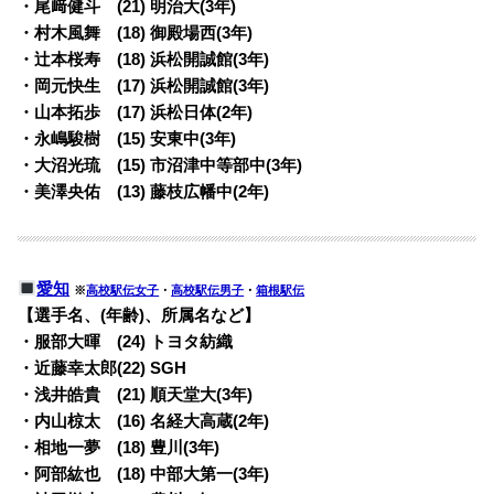
・尾﨑健斗 (21) 明治大(3年)
・村木風舞 (18) 御殿場西(3年)
・辻本桜寿 (18) 浜松開誠館(3年)
・岡元快生 (17) 浜松開誠館(3年)
・山本拓歩 (17) 浜松日体(2年)
・永嶋駿樹 (15) 安東中(3年)
・大沼光琉 (15) 市沼津中等部中(3年)
・美澤央佑 (13) 藤枝広幡中(2年)
愛知
※
高校駅伝女子
・
高校駅伝男子
・
箱根駅伝
【選手名、(年齢)、所属名など】
・服部大暉 (24) トヨタ紡織
・近藤幸太郎(22) SGH
・浅井皓貴 (21) 順天堂大(3年)
・内山椋太 (16) 名経大高蔵(2年)
・相地一夢 (18) 豊川(3年)
・阿部紘也 (18) 中部大第一(3年)