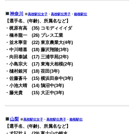
神奈川
※
高校駅伝女子
・
高校駅伝男子
・
箱根駅伝
【選手名、(年齢)、所属名など】
・梶原有高 (35) コモディイイダ
・橋本龍一 (26) プレス工業
・並木寧音 (22) 東京農業大(4年)
・中川晴喜 (18) 藤沢翔陵(3年)
・向田泰誠 (17) 三浦学苑(2年)
・小島宗大 (17) 東海大相模(2年)
・樋村銀河 (18) 荏田(3年)
・佐藤蒼斗 (15) 横浜田奈中(3年)
・小池大晴 (14) 鵠沼中(3年)
・藤光貴 (15) 大正中(3年)
山梨
※
高校駅伝女子
・
高校駅伝男子
・
箱根駅伝
【選手名、(年齢)、所属名など】
・才記壮人 (29) 富士山の銘水