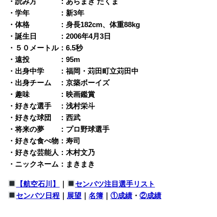
・読み方 ：あらまき たくま
・学年 ：新3年
・体格 ：身長182cm、体重88kg
・誕生日 ：2006年4月3日
・５０メートル：6.5秒
・遠投 ：95m
・出身中学 ：福岡・苅田町立苅田中
・出身チーム ：京築ボーイズ
・趣味 ：映画鑑賞
・好きな選手 ：浅村栄斗
・好きな球団 ：西武
・将来の夢 ：プロ野球選手
・好きな食べ物：寿司
・好きな芸能人：木村文乃
・ニックネーム：まきまき
【航空石川】
｜
センバツ注目選手リスト
センバツ日程
｜
展望
｜
名簿
｜
①成績
・
②成績