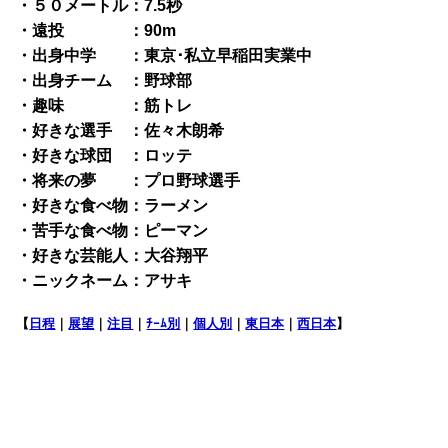
・５０メートル：7.5秒
・遠投 ：90m
・出身中学 ：東京･私立早稲田実業中
・出身チーム ：野球部
・趣味 ：筋トレ
・好きな選手 ：佐々木朗希
・好きな球団 ：ロッテ
・将来の夢 ：プロ野球選手
・好きな食べ物：ラーメン
・苦手な食べ物：ピーマン
・好きな芸能人：大谷翔平
・ニックネーム：アサキ
【
日程
｜
展望
｜
注目
｜
ﾁｰﾑ別
｜
個人別
｜
東日本
｜
西日本
】