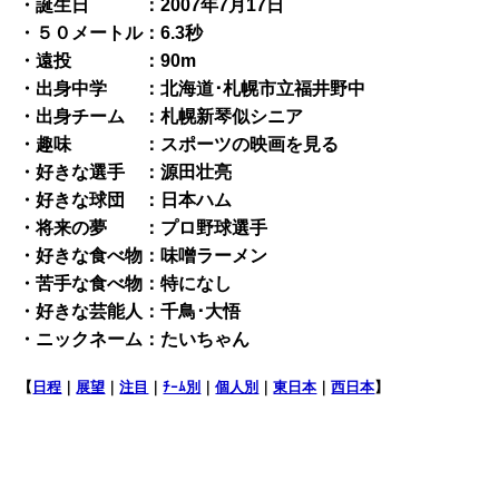
・誕生日 ：2007年7月17日
・５０メートル：6.3秒
・遠投 ：90m
・出身中学 ：北海道･札幌市立福井野中
・出身チーム ：札幌新琴似シニア
・趣味 ：スポーツの映画を見る
・好きな選手 ：源田壮亮
・好きな球団 ：日本ハム
・将来の夢 ：プロ野球選手
・好きな食べ物：味噌ラーメン
・苦手な食べ物：特になし
・好きな芸能人：千鳥･大悟
・ニックネーム：たいちゃん
【
日程
｜
展望
｜
注目
｜
ﾁｰﾑ別
｜
個人別
｜
東日本
｜
西日本
】