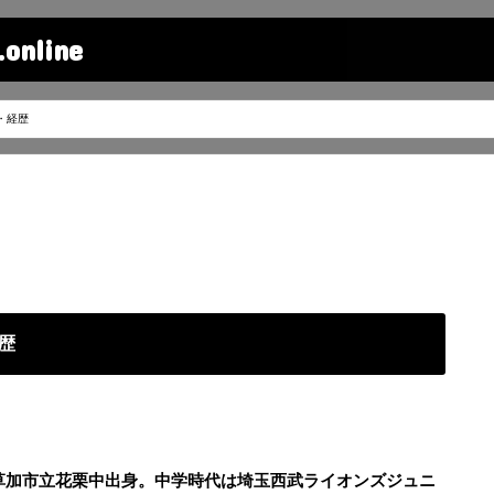
line
・経歴
歴
・草加市立花栗中出身。中学時代は埼玉西武ライオンズジュニ