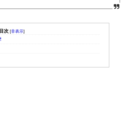
目次
[
非表示
]
歴