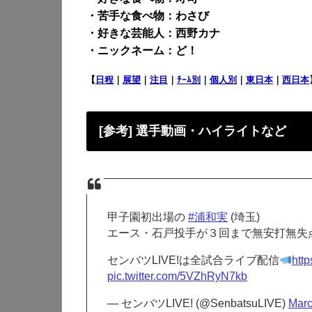
・苦手な食べ物：わさび
・好きな芸能人：西野カナ
・ニックネーム：ど！
【
日程
｜
展望
｜
注目
｜
ﾁｰﾑ別
｜
個人別
｜
東日本
｜
西日本
[参考] 選手動画・ハイライトなど
甲子園初出場の
#浦和実
(埼玉)
エース・石戸投手が３回まで無安打無失
センバツLIVE!は全試合ライブ配信
htt
pic.twitter.com/5VZhRyN7kb
— センバツLIVE! (@SenbatsuLIVE)
Marc