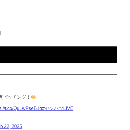
】
点ピッチング！
ps://t.co/QuLwPseB1q
#センバツLIVE
h 22, 2025