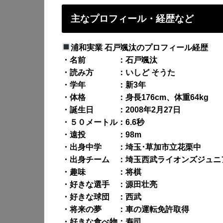
主なプロフィール・経歴など
浦和実業 石戸颯汰のプロフィール経歴
・名前 ：石戸颯汰
・読み方 ：いしど そうた
・学年 ：新3年
・体格 ：身長176cm、体重64kg
・誕生日 ：2008年2月27日
・５０メートル：6.6秒
・遠投 ：98m
・出身中学 ：埼玉･草加市立花栗中
・出身チーム ：埼玉西武ライオンズジュニ
・趣味 ：将棋
・好きな選手 ：源田壮亮
・好きな球団 ：西武
・将来の夢 ：車の運転免許取得
・好きな食べ物：寿司