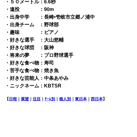
・５０メートル：6.6秒
・遠投 ：90m
・出身中学 ：長崎•壱岐市立郷ノ浦中
・出身チーム ：野球部
・趣味 ：ピアノ
・好きな選手 ：大山悠輔
・好きな球団 ：阪神
・将来の夢 ：プロ野球選手
・好きな食べ物：寿司
・苦手な食べ物：焼き魚
・好きな芸能人：中条あやみ
・ニックネーム：KBTSR
【
日程
｜
展望
｜
注目
｜
ﾁｰﾑ別
｜
個人別
｜
東日本
｜
西日本
】