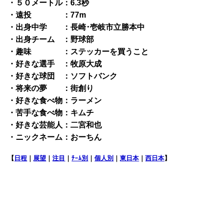
・５０メートル：6.3秒
・遠投 ：77m
・出身中学 ：長崎･壱岐市立勝本中
・出身チーム ：野球部
・趣味 ：ステッカーを買うこと
・好きな選手 ：牧原大成
・好きな球団 ：ソフトバンク
・将来の夢 ：街創り
・好きな食べ物：ラーメン
・苦手な食べ物：キムチ
・好きな芸能人：二宮和也
・ニックネーム：おーちん
【
日程
｜
展望
｜
注目
｜
ﾁｰﾑ別
｜
個人別
｜
東日本
｜
西日本
】