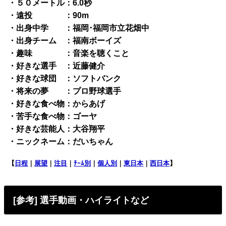
・５０メートル：6.0秒
・遠投 ：90m
・出身中学 ：福岡･福岡市立花畑中
・出身チーム ：福南ボーイズ
・趣味 ：音楽を聴くこと
・好きな選手 ：近藤健介
・好きな球団 ：ソフトバンク
・将来の夢 ：プロ野球選手
・好きな食べ物：からあげ
・苦手な食べ物：ゴーヤ
・好きな芸能人：大谷翔平
・ニックネーム：だいちゃん
【
日程
｜
展望
｜
注目
｜
ﾁｰﾑ別
｜
個人別
｜
東日本
｜
西日本
】
[参考] 選手動画・ハイライトなど