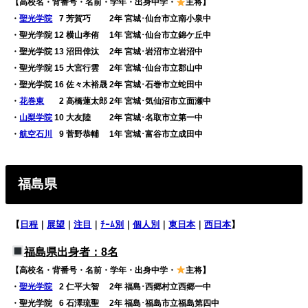
【高校名・背番号・名前・学年・出身中学・
主将】
・
聖光学院
0
7 芳賀巧 2年 宮城･仙台市立南小泉中
・聖光学院 12 横山孝侑 1年 宮城･仙台市立錦ケ丘中
・聖光学院 13 沼田倖汰 2年 宮城･岩沼市立岩沼中
・聖光学院 15 大宮行雲 2年 宮城･仙台市立郡山中
・聖光学院 16 佐々木裕晟 2年 宮城･石巻市立蛇田中
・
花巻東
0
2 高橋蓮太郎 2年 宮城･気仙沼市立面瀬中
・
山梨学院
10 大友陸 2年 宮城･名取市立第一中
・
航空石川
0
9 菅野恭輔 1年 宮城･富谷市立成田中
福島県
【
日程
｜
展望
｜
注目
｜
ﾁｰﾑ別
｜
個人別
｜
東日本
｜
西日本
】
福島県出身者：8名
【高校名・背番号・名前・学年・出身中学・
主将】
・
聖光学院
0
2 仁平大智 2年 福島･西郷村立西郷一中
・聖光学院
0
6 石澤琉聖 2年 福島･福島市立福島第四中