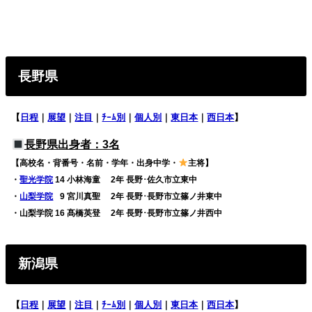
長野県
【
日程
｜
展望
｜
注目
｜
ﾁｰﾑ別
｜
個人別
｜
東日本
｜
西日本
】
長野県出身者：3名
【高校名・背番号・名前・学年・出身中学・
主将】
・
聖光学院
14 小林海童 2年 長野･佐久市立東中
・
山梨学院
0
9 宮川真聖 2年 長野･長野市立篠ノ井東中
・山梨学院 16 髙橋英登 2年 長野･長野市立篠ノ井西中
新潟県
【
日程
｜
展望
｜
注目
｜
ﾁｰﾑ別
｜
個人別
｜
東日本
｜
西日本
】