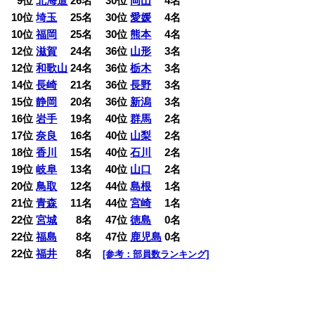
0
9位
北海道
26名 30位
岡山
4名
10位
埼玉
25名 30位
愛媛
4名
10位
福岡
25名 30位
熊本
4名
12位
滋賀
24名 36位
山形
3名
12位
和歌山
24名 36位
栃木
3名
14位
長崎
21名 36位
長野
3名
15位
静岡
20名 36位
新潟
3名
16位
岩手
19名 40位
群馬
2名
17位
奈良
16名 40位
山梨
2名
18位
香川
15名 40位
石川
2名
19位
岐阜
13名 40位
山口
2名
20位
鳥取
12名 44位
島根
1名
21位
青森
11名 44位
宮崎
1名
22位
宮城
0
8名 47位
徳島
0名
22位
福島
0
8名 47位
鹿児島
0名
22位
福井
0
8名
[参考：部員数ランキング]