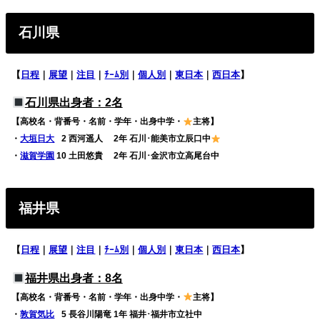
石川県
【
日程
｜
展望
｜
注目
｜
ﾁｰﾑ別
｜
個人別
｜
東日本
｜
西日本
】
石川県出身者：2名
【高校名・背番号・名前・学年・出身中学・
主将】
・
大垣日大
0
2 西河遥人 2年 石川･能美市立辰口中
・
滋賀学園
10 土田悠貴 2年 石川･金沢市立高尾台中
福井県
【
日程
｜
展望
｜
注目
｜
ﾁｰﾑ別
｜
個人別
｜
東日本
｜
西日本
】
福井県出身者：8名
【高校名・背番号・名前・学年・出身中学・
主将】
・
敦賀気比
0
5 長谷川陽竜 1年 福井･福井市立社中