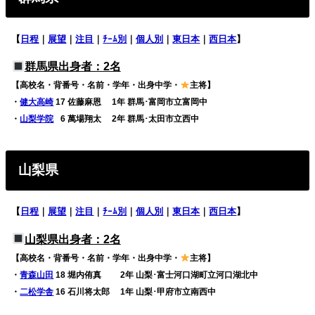
【
日程
｜
展望
｜
注目
｜
ﾁｰﾑ別
｜
個人別
｜
東日本
｜
西日本
】
群馬県出身者：2名
【高校名・背番号・名前・学年・出身中学・
主将】
・
健大高崎
17 佐藤麻恩 1年 群馬･富岡市立富岡中
・
山梨学院
0
6 萬場翔太 2年 群馬･太田市立西中
山梨県
【
日程
｜
展望
｜
注目
｜
ﾁｰﾑ別
｜
個人別
｜
東日本
｜
西日本
】
山梨県出身者：2名
【高校名・背番号・名前・学年・出身中学・
主将】
・
青森山田
18 堀内侑真 2年 山梨･富士河口湖町立河口湖北中
・
二松学舎
16 石川将太郎 1年 山梨･甲府市立南西中