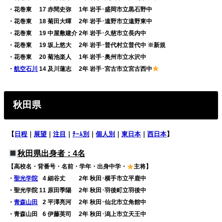
・花巻東 17 赤間史弥 1年 岩手･盛岡市立黒石野中
・花巻東 18 菊田大暉 2年 岩手･遠野市立遠野東中
・花巻東 19 中屋敷建介 2年 岩手･久慈市立長内中
・花巻東 19 坂上悠大 2年 岩手･普代村立普代中 ※新規
・花巻東 20 菊池楽人 1年 岩手･奥州市立水沢中
・
航空石川
14 及川蓮志 2年 岩手･宮古市立宮古西中
秋田県
【
日程
｜
展望
｜
注目
｜
ﾁｰﾑ別
｜
個人別
｜
東日本
｜
西日本
】
秋田県出身者：4名
【高校名・背番号・名前・学年・出身中学・
主将】
・
聖光学院
0
4 細谷丈 2年 秋田･横手市立平鹿中
・聖光学院 11 原田季陽 2年 秋田･羽後町立羽後中
・
青森山田
0
2 平澤亮河 2年 秋田･仙北市立角館中
・青森山田
0
6 伊藤英司 2年 秋田･潟上市立天王中