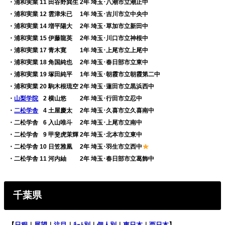
・浦和実業 11 田谷野巽生 2年 埼玉･八潮市立潮止中
・浦和実業 12 雲津朱已 1年 埼玉･吉川市立中央中
・浦和実業 14 増平陽大 2年 埼玉･草加市立新田中
・浦和実業 15 伊藤龍英 2年 埼玉･川口市立神根中
・浦和実業 17 青木寛 1年 埼玉･上尾市立上尾中
・浦和実業 18 角国純也 2年 埼玉･春日部市立東中
・浦和実業 19 塚田純平 1年 埼玉･朝霞市立朝霞第二中
・浦和実業 20 駒木根琉空 2年 埼玉･蓮田市立黒浜西中
・
山梨学院
0
2 横山悠 2年 埼玉･行田市立忍中
・
二松学舎
0
4 土屋慶太 2年 埼玉･久喜市立久喜南中
・二松学舎
0
6 入山唯斗 2年 埼玉･上尾市立南中
・二松学舎
0
9 甲斐虎茉輝 2年 埼玉･北本市立東中
・二松学舎 10 日笠雅凰 2年 埼玉･羽生市立西中
・二松学舎 11 河内紬 2年 埼玉･春日部市立葛飾中
千葉県
【
日程
｜
展望
｜
注目
｜
ﾁｰﾑ別
｜
個人別
｜
東日本
｜
西日本
】