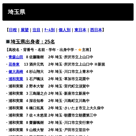
埼玉県
【
日程
｜
展望
｜
注目
｜
ﾁｰﾑ別
｜
個人別
｜
東日本
｜
西日本
】
埼玉県出身者：25名
【高校名・背番号・名前・学年・出身中学・
主将】
・
青森山田
0
8 佐藤隆樹 2年 埼玉･所沢市立上山口中
・
花巻東
13 酒井元気 2年 埼玉･所沢市立上山口中 ※新規
・
健大高崎
0
4 杉山翔大 2年 埼玉･川口市立上青木中
・
浦和実業
0
1 石戸颯汰 2年 埼玉･草加市立花栗中
・浦和実業
0
2 野本大智 2年 埼玉･宮代町立須賀中
・浦和実業
0
3 三島陽之介 2年 埼玉･新座市立新座中
・浦和実業
0
4 深谷知希 2年 埼玉･川島町立川島中
・浦和実業
0
6 橋口拓真 2年 埼玉･さいたま市立上大久保中
・浦和実業
0
7 佐々木悠里 2年 埼玉･朝霞市立朝霞第三中
・浦和実業
0
8 齋藤颯樹 2年 埼玉･川口市立安行東中
・浦和実業
0
9 山根大智 2年 埼玉･戸田市立笹目中