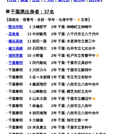
千葉県出身者：37名
【高校名・背番号・名前・学年・出身中学・
主将】
・
聖光学院
0
1 大嶋哲平 2年 千葉･神崎町立神崎中
・
花巻東
13 中村駿亮 2年 千葉･八千代市立八千代中
・
横浜高校
11 前田一葵 2年 千葉･木更津市立第三中
・
健大高崎
20 石田翔大 1年 千葉･白井市立七次台中
・
浦和実業
10 小野蓮 2年 千葉･松戸市立常磐平中
・
千葉黎明
0
1 田代敬祐 2年 千葉･千葉市立真砂中
・千葉黎明
0
2 川村力斗 2年 千葉･千葉市立蘇我中
・千葉黎明
0
3 佐々木悠晴 1年 千葉･市立市立有秋中
・千葉黎明
0
4 篠原翔空 2年 千葉･八街市立八街中央中
・千葉黎明
0
5 山﨑敦也 2年 千葉･横芝光町立光中
・千葉黎明
0
6 山本大我 2年 千葉･千葉市立磯辺中
・千葉黎明
0
7 林倫生 2年 千葉･八街市立八街中
・千葉黎明
0
8 岩田海翔 2年 千葉･八街市立八街中央中
・千葉黎明
0
9 大橋蓮 2年 千葉･旭市立第一中
・千葉黎明 10 米良康太 2年 千葉･千葉市立更科中