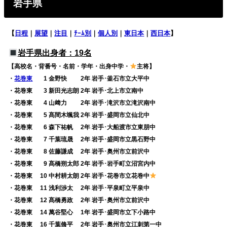
岩手県
【
日程
｜
展望
｜
注目
｜
ﾁｰﾑ別
｜
個人別
｜
東日本
｜
西日本
】
岩手県出身者：19名
【高校名・背番号・名前・学年・出身中学・
主将】
・
花巻東
0
1 金野快 2年 岩手･釜石市立大平中
・花巻東
0
3 新田光志朗 2年 岩手･北上市立南中
・花巻東
0
4 山﨑力 2年 岩手･滝沢市立滝沢南中
・花巻東
0
5 髙間木颯我 2年 岩手･盛岡市立仙北中
・花巻東
0
6 森下祐帆 2年 岩手･大船渡市立東朋中
・花巻東
0
7 千葉琉晟 2年 岩手･盛岡市立黒石野中
・花巻東
0
8 佐藤謙成 2年 岩手･奥州市立前沢中
・花巻東
0
9 髙橋朔太郎 2年 岩手･岩手町立沼宮内中
・花巻東 10 中村耕太朗 2年 岩手･花巻市立花巻中
・花巻東 11 浅利渉太 2年 岩手･平泉町立平泉中
・花巻東 12 髙橋勇政 2年 岩手･奥州市立前沢中
・花巻東 14 萬谷堅心 1年 岩手･盛岡市立下小路中
・花巻東 16 千葉脩平 2年 岩手･奥州市立江刺第一中