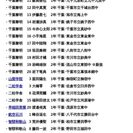
・千葉黎明 11 飯高聖也 1年 千葉･九十九里町立九十九里中
・千葉黎明 12 田中真寛 2年 千葉･千葉市立千城台西中
・千葉黎明 13 伊藤星七 2年 千葉･旭市立海上中
・千葉黎明 14 岩瀬渉真 1年 千葉･銚子市立銚子西中
・千葉黎明 15 今井心太郎 2年 千葉･千葉市立真砂中
・千葉黎明 16 小手海星 1年 千葉･東金市立東金東中
・千葉黎明 17 田中陸翔 2年 千葉･東金市立東金中
・千葉黎明 18 垣花奏樹 2年 千葉･八街市立八街中
・千葉黎明 19 村田才橘 1年 千葉･市川市立妙典中
・千葉黎明 19 岩崎雄弥 2年 千葉･流山市立東部中 ※新規
・千葉黎明 20 岩下竜典 1年 千葉･千葉市立幕張本郷中
・
山梨学院
0
3 菰田陽生 1年 千葉･御宿町立御宿中
・
二松学舎
0
3 大橋零 2年 千葉･佐倉市立臼井西中
・二松学舎
0
8 花澤莞爾 2年 千葉･市川市立妙典中
・二松学舎 15 福和田啓太 1年 千葉･松戸市立河原塚中
・
早稲田実業
20 渡邉侑真 1年 千葉･茂原市立東中
・
航空石川
0
1 蜂谷逞生 2年 千葉･八千代市立勝田台中
・
智辯和歌山
0
3 荒井優聖 1年 千葉･柏市立豊四季中
・智辯和歌山
0
8 藤田一波 2年 千葉･野田市立福田中