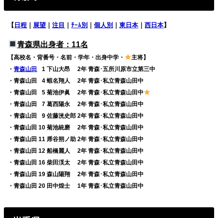
【
日程
｜
展望
｜
注目
｜
ﾁｰﾑ別
｜
個人別
｜
東日本
｜
西日本
】
青森県出身者：11名
【高校名・背番号・名前・学年・出身中学・
主将】
・
青森山田
0
1 下山大昂 2年 青森･五所川原市立第三中
・青森山田
0
4 蝦名翔人 2年 青森･私立青森山田中
・青森山田
0
5 菊池伊眞 2年 青森･私立青森山田中
・青森山田
0
7 葛西陽永 2年 青森･私立青森山田中
・青森山田
0
9 佐藤洸史郎 2年 青森･私立青森山田中
・青森山田 10 菊池統磨 2年 青森･私立青森山田中
・青森山田 11 乕谷朔ノ助 2年 青森･私立青森山田中
・青森山田 12 船橋麗人 2年 青森･私立青森山田中
・青森山田 16 柴田渓太 2年 青森･私立青森山田中
・青森山田 19 森山陽翔 2年 青森･私立青森山田中
・青森山田 20 田中煌士 1年 青森･私立青森山田中