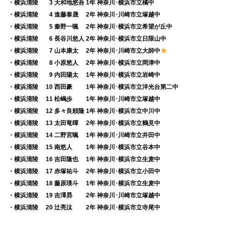
・横浜清陵
0
3 大和地悠吾 1年 神奈川･横浜市立橘中
・横浜清陵
0
4 進藤泰晟 2年 神奈川･川崎市立塚越中
・横浜清陵
0
5 秦野一颯 2年 神奈川･横浜市立希望が丘中
・横浜清陵
0
6 長谷川悠人 2年 神奈川･横浜市立日限山中
・横浜清陵
0
7 山本康太 2年 神奈川･川崎市立大師中
・横浜清陵
0
8 小原悠人 2年 神奈川･横浜市立岡津中
・横浜清陵
0
9 内田陽太 1年 神奈川･横浜市立岩崎中
・横浜清陵 10 西田豪 1年 神奈川･横浜市立洋光台第二中
・横浜清陵 11 松嶋歩 1年 神奈川･川崎市立塚越中
・横浜清陵 12 多々良頼隆 1年 神奈川･横浜市立中川中
・横浜清陵 13 太田竜暉 2年 神奈川･横浜市立鶴見中
・横浜清陵 14 二野宮颯 1年 神奈川･川崎市立井田中
・横浜清陵 15 南悠人 1年 神奈川･横浜市立谷本中
・横浜清陵 16 吉田隆也 1年 神奈川･横浜市立生麦中
・横浜清陵 17 赤塚祐斗 2年 神奈川･横浜市立小田中
・横浜清陵 18 藤原瑛斗 1年 神奈川･横浜市立生麦中
・横浜清陵 19 吉澤昴 2年 神奈川･川崎市立塚越中
・横浜清陵 20 辻亮汰 2年 神奈川･横浜市立寺尾中