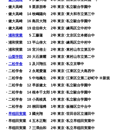
・健大高崎
0
9 栗原朋希 2年 東京･私立駿台学園中
・健大高崎 14 牧嶋陽向 2年 東京･東大和市立第三中
・健大高崎 16 島田大翔 2年 東京･私立駿台学園中
・健大高崎 19 佐伯幸大 2年 東京･練馬区立中村中
・
浦和実業
0
5 工藤蓮 2年 東京･文京区立本郷台中
・浦和実業 13 平山倖大 2年 東京･練馬区立中村中
・浦和実業 16 宮川侑士 2年 東京･東村山市立第五中
・
山梨学院
20 大石康耀 2年 東京･東村山市立第二中
・
二松学舎
0
1 及川翔伍 2年 東京･私立京華中
・二松学舎
0
2 永尾愛蓮 2年 東京･江東区立大島西中
・二松学舎
0
5 中地楓生 2年 東京･江東区立第二砂町中 ※新規
・二松学舎 12 早坂健太 1年 東京･私立駿台学園中
・二松学舎 14 根本千太郎 1年 東京･私立駿台学園中
・二松学舎 18 小髙稜真 1年 東京･私立駿台学園中
・二松学舎 20 桐田瑞稀 1年 東京･板橋区立中台中
・
早稲田実業
0
3 國光翔 2年 東京･世田谷区立瀬田中
・早稲田実業
0
4 五木正剛 2年 東京･私立早稲田実業中
・早稲田実業
0
7 三澤由和 2年 東京･私立早稲田実業中