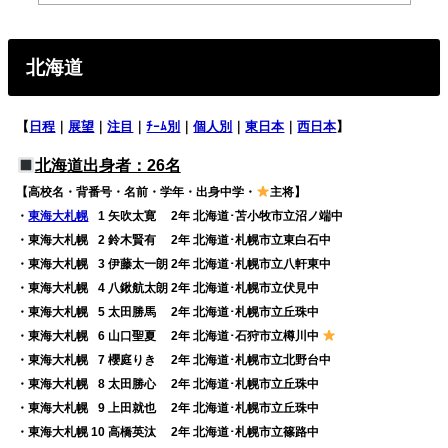
北海道
【
日程
｜
展望
｜
注目
｜
ﾁｰﾑ別
｜
個人別
｜
東日本
｜
西日本
】
北海道出身者：26名
【高校名・背番号・名前・学年・出身中学・
主将】
・
東海大札幌
0
1 矢吹太寛 2年 北海道･苫小牧市立沼ノ端中
・東海大札幌
0
2 鈴木賢有 2年 北海道･札幌市立東白石中
・東海大札幌
0
3 伊藤太一朗 2年 北海道･札幌市立八軒東中
・東海大札幌
0
4 八鍬航太朗 2年 北海道･札幌市立伏見中
・東海大札幌
0
5 太田勝馬 2年 北海道･札幌市立丘珠中
・東海大札幌
0
6 山口聖夏 2年 北海道･石狩市立樽川中
・東海大札幌
0
7 櫻庭りき 2年 北海道･札幌市立北野台中
・東海大札幌
0
8 太田勝心 2年 北海道･札幌市立丘珠中
・東海大札幌
0
9 上田就也 2年 北海道･札幌市立丘珠中
・東海大札幌 10 高橋英汰 2年 北海道･札幌市立篠路中