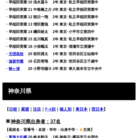
・早稲田実業 10 浅木遥斗 2年 東京･私立早稲田実業中
・早稲田実業 11 中島颯之介 2年 東京･私立早稲田実業中
・早稲田実業 12 朝日一翔 2年 東京･私立早稲田実業中
・早稲田実業 13 増田憲哉 2年 東京･私立早稲田実業中
・早稲田実業 14 磯田稜太 2年 東京･小平市立第四中
・早稲田実業 15 吉川颯真 2年 東京･私立早稲田実業中
・早稲田実業 18 小俣颯汰 1年 東京･清瀬市立清瀬中
・
天理高校
20 前田奨太 1年 東京･世田谷区立砧南中
・
滋賀学園
19 石田宥翔 2年 東京･世田谷区立千歳中
・
柳ヶ浦
20 小野寺陽斗 2年 東京･東久留米市立中央中
神奈川県
【
日程
｜
展望
｜
注目
｜
ﾁｰﾑ別
｜
個人別
｜
東日本
｜
西日本
】
神奈川県出身者：37名
【高校名・背番号・名前・学年・出身中学・
主将】
・
東海大札幌
20 鈴木幹汰 1年 神奈川･横浜市立今宿中