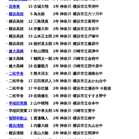
・
花巻東
15 古城大翔 1年 神奈川･横浜市立早渕中
・
横浜高校
0
5 為永皓 2年 神奈川･横浜市立六ツ川中
・横浜高校 12 三島瑛真 2年 神奈川･横浜市立富岡中
・横浜高校 14 伊藤大和 2年 神奈川･横浜市立末吉中
・横浜高校 15 山本正太郎 2年 神奈川･横浜市立戸塚中
・横浜高校 16 植村直太朗 1年 神奈川･横浜市立篠原中
・
健大高崎
0
3 秋山潤琉 2年 神奈川･川崎市立高津中
・健大高崎
0
7 鶴岡太一朗 2年 神奈川･川崎市立金程中
・健大高崎 18 佐藤龍月 2年 神奈川･川崎市立西中原中
・
二松学舎
0
5 熊木涼太 2年 神奈川･藤沢市立湘南台中
・二松学舎 17 石田尾武人 1年 神奈川･横浜市立あかね台中
・二松学舎 17 中谷壮陽 2年 神奈川･横浜市立瀬谷中 ※新規
・二松学舎 19 佐南健生 1年 神奈川･横浜市立すすき野中
・
早稲田実業
0
2 山中晴翔 2年 神奈川･横浜市立谷本中
・早稲田実業 17 田中孝太郎 1年 神奈川･川崎市立菅中
・
智辯和歌山
0
1 渡邉颯人 2年 神奈川･横浜市立南中
・
横浜清陵
0
1 内藤大維 2年 神奈川･横浜市立丸山台中
・横浜清陵
0
2 高山大馳 2年 神奈川･横浜市立岡津中