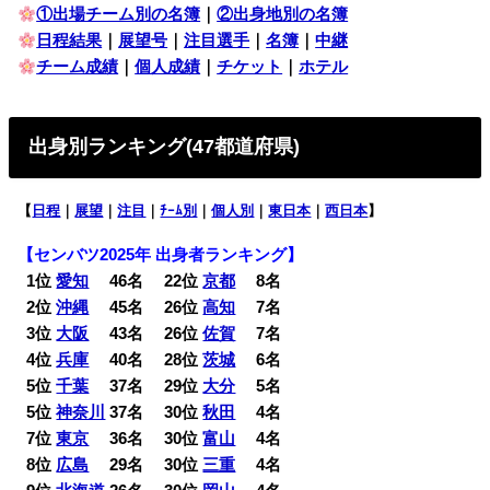
①出場チーム別の名簿
｜
②出身地別の名簿
日程結果
｜
展望号
｜
注目選手
｜
名簿
｜
中継
チーム成績
｜
個人成績
｜
チケット
｜
ホテル
出身別ランキング(47都道府県)
【
日程
｜
展望
｜
注目
｜
ﾁｰﾑ別
｜
個人別
｜
東日本
｜
西日本
】
【センバツ
2025年 出身者ランキング】
0
1位
愛知
46名 22位
京都
8名
0
2位
沖縄
45名 26位
高知
7名
0
3位
大阪
43名 26位
佐賀
7名
0
4位
兵庫
40名 28位
茨城
6名
0
5位
千葉
37名 29位
大分
5名
0
5位
神奈川
37名 30位
秋田
4名
0
7位
東京
36名 30位
富山
4名
0
8位
広島
29名 30位
三重
4名