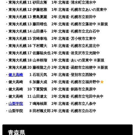
・東海大札幌 11 砂田左漸 1年 北海道･清水町立清水中
・東海大札幌 12 伊藤悠雅 1年 北海道･札幌市立あいの里東中
・東海大札幌 13 豊島夏蹴 2年 北海道･札幌市立前田中
・東海大札幌 13 藤田晴也 2年 北海道･札幌市立藻岩中 ※新規
・東海大札幌 14 山田優斗 2年 北海道･札幌市立北白石中
・東海大札幌 15 宮崎泰地 2年 北海道･苫小牧市立東中
・東海大札幌 16 下村耀大 1年 北海道･札幌市立札苗北中
・東海大札幌 17 佐藤聡央也 2年 北海道･岩見沢市立光陵中
・東海大札幌 18 山本映瑠 1年 北海道･あいの里東中 ※新規
・東海大札幌 20 藤根龍之介 2年 北海道･函館市立桔梗中 ※新規
・
健大高崎
0
1 石垣元気 2年 北海道･登別市立西陵中
・健大高崎
0
6 加藤大成 2年 北海道･札幌市立福井野中
・健大高崎 10 下重賢慎 2年 北海道･釧路市立美原中
・健大高崎 11 山田遼太 2年 北海道･札幌市立屯田中央中
・
山梨学院
0
7 鳴海柚萊 2年 北海道･札幌市立八条中
・山梨学院
0
8 田村颯丈郎 2年 北海道･札幌市立白石中
青森県