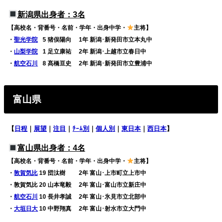
新潟県出身者：3名
【高校名・背番号・名前・学年・出身中学・
主将】
・
聖光学院
0
5 猪俣陽向 1年 新潟･新発田市立本丸中
・
山梨学院
0
1 足立康祐 2年 新潟･上越市立春日中
・
航空石川
0
8 髙橋亘史 2年 新潟･新発田市立豊浦中
富山県
【
日程
｜
展望
｜
注目
｜
ﾁｰﾑ別
｜
個人別
｜
東日本
｜
西日本
】
富山県出身者：4名
【高校名・背番号・名前・学年・出身中学・
主将】
・
敦賀気比
19 団汰樹 2年 富山･上市町立上市中
・敦賀気比 20 山本竜毅 2年 富山･富山市立新庄中
・
航空石川
10 長井孝誠 2年 富山･氷見市立北部中
・
大垣日大
10 中野翔真 2年 富山･射水市立大門中