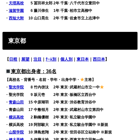
・
天理高校
0
5 冨田祥太郎 2年 千葉･八千代市立萱田中
・
滋賀学園
0
6 藤川倖生 1年 千葉･柏市立高柳中
・
西短大附
10 山口晃生 2年 千葉･佐倉市立上志津中
東京都
【
日程
｜
展望
｜
注目
｜
ﾁｰﾑ別
｜
個人別
｜
東日本
｜
西日本
】
東京都出身者：36名
【高校名・背番号・名前・学年・出身中学・
主将】
・
聖光学院
0
8 竹内啓汰 2年 東京･武蔵村山市立一中
・聖光学院
0
9 坂元壱 2年 東京･板橋区立西台中
・
青森山田
15 中原瑚羽 2年 東京･渋谷教育渋谷中
・青森山田 17 中敷領月 2年 東京･武蔵村山市立第四中
・
横浜高校
0
2 駒橋優樹 2年 東京･私立駿台学園中
・横浜高校 19 阿部駿大 2年 東京･私立駿台学園中 ※新規
・
山梨学院
10 津島悠翔 2年 東京･世田谷区立砧南中 ※新規
・
健大高崎
0
5 伊藤大地 2年 東京･西東京市立田無一中