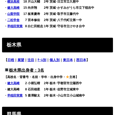
・
横浜高校
18 片山大輔 2年 茨城･日立市立久慈中
・
健大高崎
15 向井翔 2年 茨城･かすみがうら市立下稲吉中
・
山梨学院
17 板東慶寿 2年 茨城･取手市立藤代中
・
二松学舎
0
7 宮本修佑 2年 茨城･八千代町立第一中
・
早稲田実業
0
8 白仁田航志 1年 茨城･守谷市立けやき台中
栃木県
【
日程
｜
展望
｜
注目
｜
ﾁｰﾑ別
｜
個人別
｜
東日本
｜
西日本
】
栃木県出身者：3名
【高校名・背番号・名前・学年・出身中学・
主将】
・
健大高崎
0
2 小堀弘晴 2年 栃木･宇都宮市立陽西中
・健大高崎
0
8 石田雄星 1年 栃木･佐野市立城東中
・
早稲田実業
0
5 喜澤駿太 2年 栃木･小山市立小山城南中
群馬県