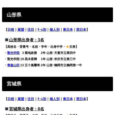
山形県
【
日程
｜
展望
｜
注目
｜
ﾁｰﾑ別
｜
個人別
｜
東日本
｜
西日本
】
山形県出身者：3名
【高校名・背番号・名前・学年・出身中学・
主将】
・
聖光学院
0
3 菊地政善 2年 山形･天童市立第四中
・聖光学院 19 髙木星輝 1年 山形･米沢市立第三中
・
青森山田
13 五十嵐響希 2年 山形･鶴岡市立鶴岡第一中
宮城県
【
日程
｜
展望
｜
注目
｜
ﾁｰﾑ別
｜
個人別
｜
東日本
｜
西日本
】
宮城県出身者：8名