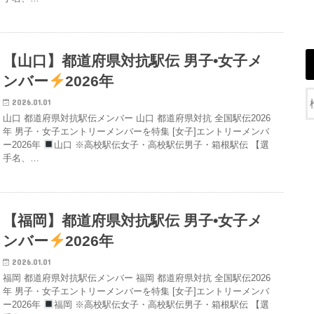
【山口】都道府県対抗駅伝 男子•女子メ
ンバー
2026年
2026.01.01
山口 都道府県対抗駅伝メンバー 山口 都道府県対抗 全国駅伝2026
年 男子・女子エントリーメンバーを特集 [女子]エントリーメンバ
ー2026年
山口 ※高校駅伝女子・高校駅伝男子・箱根駅伝 【選
手名、…
【福岡】都道府県対抗駅伝 男子•女子メ
ンバー
2026年
2026.01.01
福岡 都道府県対抗駅伝メンバー 福岡 都道府県対抗 全国駅伝2026
年 男子・女子エントリーメンバーを特集 [女子]エントリーメンバ
ー2026年
福岡 ※高校駅伝女子・高校駅伝男子・箱根駅伝 【選