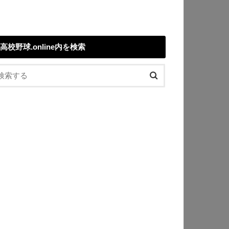
高校野球.online内を検索