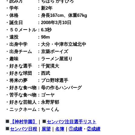
・読み方 ：ちはら かずひろ
・学年 ：新2年
・体格 ：身長167cm、体重67kg
・誕生日 ：2008年3月10日
・５０メートル：6.3秒
・遠投 ：98m
・出身中学 ：大分・中津市立城北中
・出身チーム ：京築ボーイズ
・趣味 ：ラーメン屋巡り
・好きな選手 ：千賀滉大
・好きな球団 ：西武
・将来の夢 ：プロ野球選手
・好きな食べ物：母の作るハンバーグ
・苦手な食べ物：ゴーヤ
・好きな芸能人：永野芽郁
・ニックネーム：ちーくん
【神村学園】
｜
センバツ注目選手リスト
センバツ日程
｜
展望
｜
名簿
｜
①成績
・
②成績