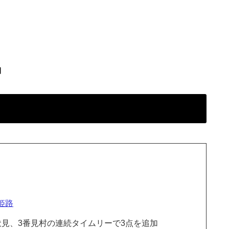
】
姫路
見、3番見村の連続タイムリーで3点を追加