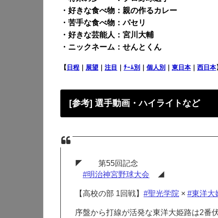
・好きな食べ物：親の作るカレー
・苦手な食べ物：パセリ
・好きな芸能人：宮川大輔
・ニックネーム：せんとくん
【
日程
｜
展望
｜
注目
｜
ﾁｰﾑ別
｜
個人別
｜
東日本
｜
西日本
[参考] 選手動画・ハイライトなど
◤ 第55回記念
#明治神宮野球大会
◢
【高校の部 1回戦】
#聖光学院
×
#東洋大
序盤から打線が活発な東洋大姫路は2番伏