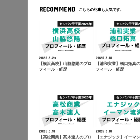
RECOMMEND
こちらの記事も人気です。
センバツ甲子園2025年
センバツ甲子園2
2025.3.24
2025.3.18
【横浜高校】山脇悠陽のプロ
【浦和実業】橋口拓真
フィール・経歴
フィール・経歴
センバツ甲子園2025年
センバツ甲子園2
2025.3.18
2025.3.18
【高松商業】髙木速人のプロ
【エナジック】イーマ