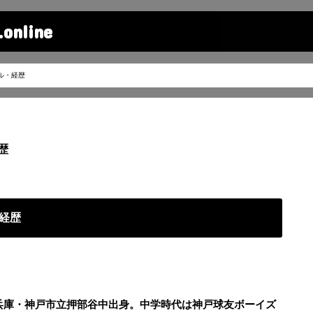
line
ル・経歴
歴
経歴
、兵庫・神戸市立押部谷中出身。中学時代は神戸球友ボーイズ