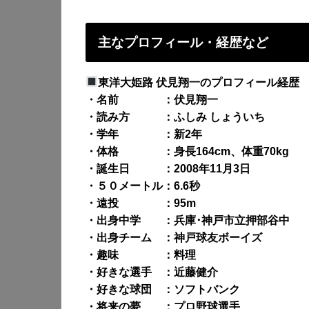
主なプロフィール・経歴など
東洋大姫路 伏見翔一のプロフィール経歴
・名前 ：伏見翔一
・読み方 ：ふしみ しょういち
・学年 ：新2年
・体格 ：身長164cm、体重70kg
・誕生日 ：2008年11月3日
・５０メートル：6.6秒
・遠投 ：95m
・出身中学 ：兵庫･神戸市立押部谷中
・出身チーム ：神戸球友ボーイズ
・趣味 ：料理
・好きな選手 ：近藤健介
・好きな球団 ：ソフトバンク
・将来の夢 ：プロ野球選手