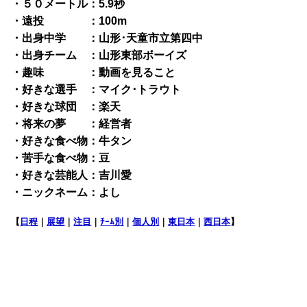
・５０メートル：5.9秒
・遠投 ：100m
・出身中学 ：山形･天童市立第四中
・出身チーム ：山形東部ボーイズ
・趣味 ：動画を見ること
・好きな選手 ：マイク･トラウト
・好きな球団 ：楽天
・将来の夢 ：経営者
・好きな食べ物：牛タン
・苦手な食べ物：豆
・好きな芸能人：吉川愛
・ニックネーム：よし
【
日程
｜
展望
｜
注目
｜
ﾁｰﾑ別
｜
個人別
｜
東日本
｜
西日本
】