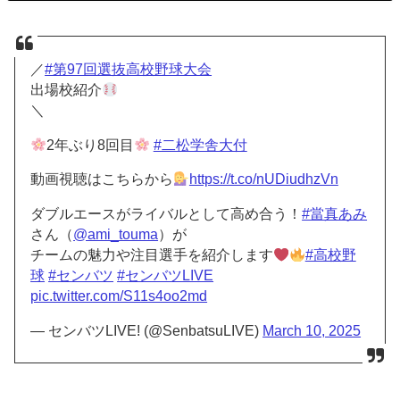
／
#第97回選抜高校野球大会
出場校紹介
＼
2年ぶり8回目
#二松学舎大付
動画視聴はこちらから
https://t.co/nUDiudhzVn
ダブルエースがライバルとして高め合う！
#當真あみ
さん（
@ami_touma
）が
チームの魅力や注目選手を紹介します
#高校野
球
#センバツ
#センバツLIVE
pic.twitter.com/S11s4oo2md
— センバツLIVE! (@SenbatsuLIVE)
March 10, 2025