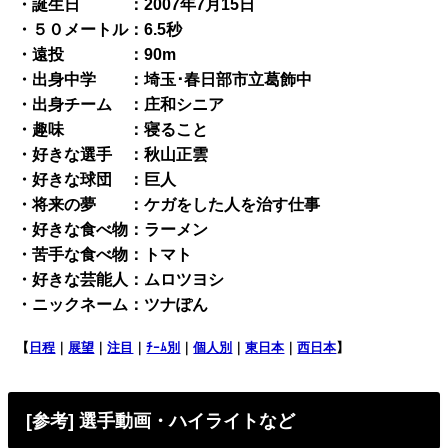
・誕生日 ：2007年7月15日
・５０メートル：6.5秒
・遠投 ：90m
・出身中学 ：埼玉･春日部市立葛飾中
・出身チーム ：庄和シニア
・趣味 ：寝ること
・好きな選手 ：秋山正雲
・好きな球団 ：巨人
・将来の夢 ：ケガをした人を治す仕事
・好きな食べ物：ラーメン
・苦手な食べ物：トマト
・好きな芸能人：ムロツヨシ
・ニックネーム：ツナぽん
【
日程
｜
展望
｜
注目
｜
ﾁｰﾑ別
｜
個人別
｜
東日本
｜
西日本
】
[参考] 選手動画・ハイライトなど