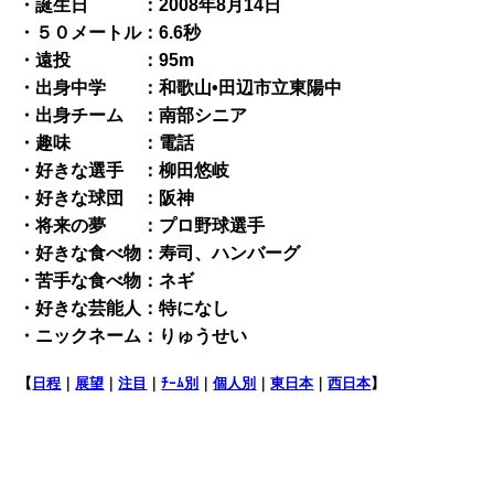
・誕生日 ：2008年8月14日
・５０メートル：6.6秒
・遠投 ：95m
・出身中学 ：和歌山•田辺市立東陽中
・出身チーム ：南部シニア
・趣味 ：電話
・好きな選手 ：柳田悠岐
・好きな球団 ：阪神
・将来の夢 ：プロ野球選手
・好きな食べ物：寿司、ハンバーグ
・苦手な食べ物：ネギ
・好きな芸能人：特になし
・ニックネーム：りゅうせい
【
日程
｜
展望
｜
注目
｜
ﾁｰﾑ別
｜
個人別
｜
東日本
｜
西日本
】