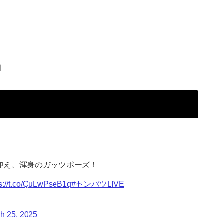
】
抑え、渾身のガッツポーズ！
ps://t.co/QuLwPseB1q
#センバツLIVE
h 25, 2025