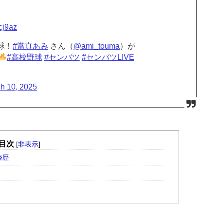
icj9az
球！
#當真あみ
さん（
@ami_touma
）が
#高校野球
#センバツ
#センバツLIVE
h 10, 2025
目次
[
非表示
]
経歴