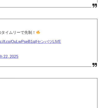
手のタイムリーで先制！
ps://t.co/QuLwPseB1q
#センバツLIVE
h 22, 2025