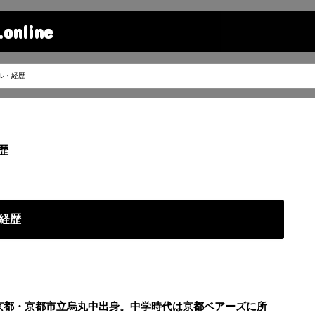
line
ル・経歴
歴
経歴
、京都・京都市立烏丸中出身。中学時代は京都ベアーズに所