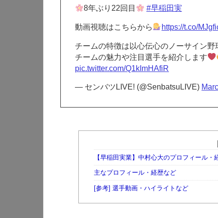
8年ぶり22回目
#早稲田実
動画視聴はこちらから
https://t.co/MJgf
チームの特徴は以心伝心のノーサイン野
チームの魅力や注目選手を紹介します
pic.twitter.com/Q1kImHAfiR
— センバツLIVE! (@SenbatsuLIVE)
Marc
【早稲田実業】中村心大のプロフィール・
主なプロフィール・経歴など
[参考] 選手動画・ハイライトなど