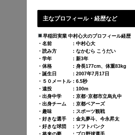
主なプロフィール・経歴など
早稲田実業 中村心大のプロフィール経歴
・名前 ：中村心大
・読み方 ：なかむら こうだい
・学年 ：新3年
・体格 ：身長177cm、体重83kg
・誕生日 ：2007年7月17日
・５０メートル：6.5秒
・遠投 ：100m
・出身中学 ：京都･京都市立烏丸中
・出身チーム ：京都ベアーズ
・趣味 ：スポーツ観戦
・好きな選手 ：金丸夢斗、今永昇太
・好きな球団 ：ソフトバンク
・将来の夢 ：プロ野球選手