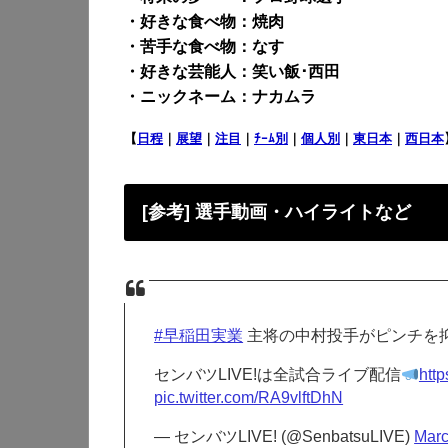
・好きな食べ物：焼肉
・苦手な食べ物：なす
・好きな芸能人：笑い飯･西田
・ニックネーム：ナカムラ
【
日程
｜
展望
｜
注目
｜
ﾁｰﾑ別
｜
個人別
｜
東日本
｜
西日本
[参考] 選手動画・ハイライトなど
#早稲田実業
主将の中村投手がピンチを
センバツLIVE!は全試合ライブ配信
htt
pic.twitter.com/RA9vlftDhN
— センバツLIVE! (@SenbatsuLIVE)
Marc