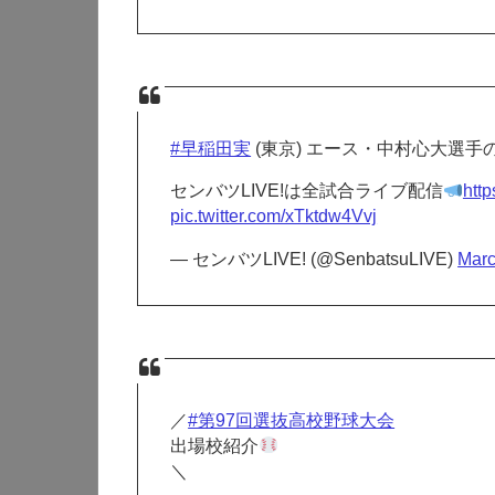
#早稲田実
(東京) エース・中村心大選
センバツLIVE!は全試合ライブ配信
htt
pic.twitter.com/xTktdw4Vvj
— センバツLIVE! (@SenbatsuLIVE)
Marc
／
#第97回選抜高校野球大会
出場校紹介
＼