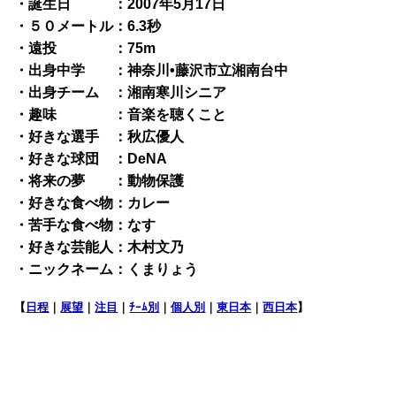
・誕生日 ：2007年5月17日
・５０メートル：6.3秒
・遠投 ：75m
・出身中学 ：神奈川•藤沢市立湘南台中
・出身チーム ：湘南寒川シニア
・趣味 ：音楽を聴くこと
・好きな選手 ：秋広優人
・好きな球団 ：DeNA
・将来の夢 ：動物保護
・好きな食べ物：カレー
・苦手な食べ物：なす
・好きな芸能人：木村文乃
・ニックネーム：くまりょう
【
日程
｜
展望
｜
注目
｜
ﾁｰﾑ別
｜
個人別
｜
東日本
｜
西日本
】