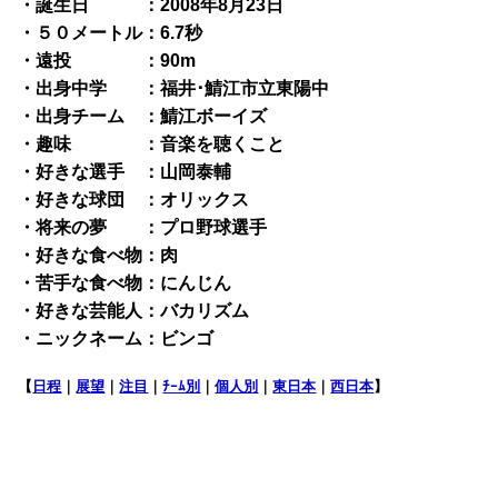
・誕生日 ：2008年8月23日
・５０メートル：6.7秒
・遠投 ：90m
・出身中学 ：福井･鯖江市立東陽中
・出身チーム ：鯖江ボーイズ
・趣味 ：音楽を聴くこと
・好きな選手 ：山岡泰輔
・好きな球団 ：オリックス
・将来の夢 ：プロ野球選手
・好きな食べ物：肉
・苦手な食べ物：にんじん
・好きな芸能人：バカリズム
・ニックネーム：ビンゴ
【
日程
｜
展望
｜
注目
｜
ﾁｰﾑ別
｜
個人別
｜
東日本
｜
西日本
】