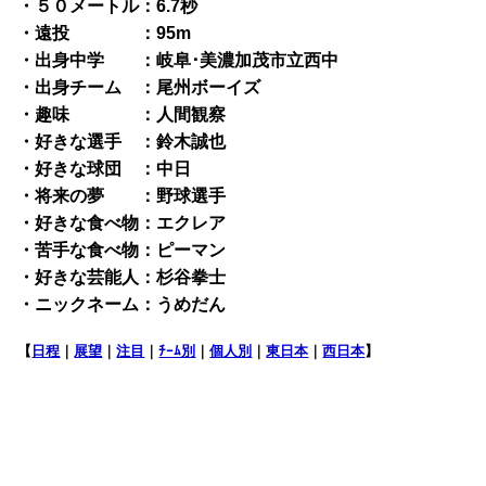
・５０メートル：6.7秒
・遠投 ：95m
・出身中学 ：岐阜･美濃加茂市立西中
・出身チーム ：尾州ボーイズ
・趣味 ：人間観察
・好きな選手 ：鈴木誠也
・好きな球団 ：中日
・将来の夢 ：野球選手
・好きな食べ物：エクレア
・苦手な食べ物：ピーマン
・好きな芸能人：杉谷拳士
・ニックネーム：うめだん
【
日程
｜
展望
｜
注目
｜
ﾁｰﾑ別
｜
個人別
｜
東日本
｜
西日本
】