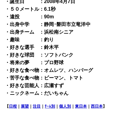
・誕生日 ：2008年4月7日
・５０メートル：6.1秒
・遠投 ：90m
・出身中学 ：静岡･磐田市立竜洋中
・出身チーム ：浜松南シニア
・趣味 ：釣り
・好きな選手 ：鈴木平
・好きな球団 ：ソフトバンク
・将来の夢 ：プロ野球
・好きな食べ物：オムレツ、ハンバーグ
・苦手な食べ物：ピーマン、トマト
・好きな芸能人：広瀬すず
・ニックネーム：だいちゃん
【
日程
｜
展望
｜
注目
｜
ﾁｰﾑ別
｜
個人別
｜
東日本
｜
西日本
】