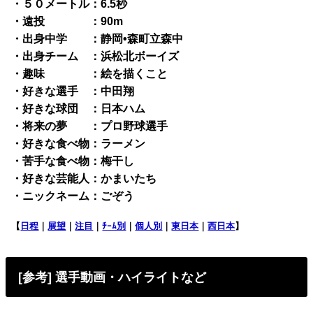
・５０メートル：6.5秒
・遠投 ：90m
・出身中学 ：静岡•森町立森中
・出身チーム ：浜松北ボーイズ
・趣味 ：絵を描くこと
・好きな選手 ：中田翔
・好きな球団 ：日本ハム
・将来の夢 ：プロ野球選手
・好きな食べ物：ラーメン
・苦手な食べ物：梅干し
・好きな芸能人：かまいたち
・ニックネーム：ごぞう
【
日程
｜
展望
｜
注目
｜
ﾁｰﾑ別
｜
個人別
｜
東日本
｜
西日本
】
[参考] 選手動画・ハイライトなど