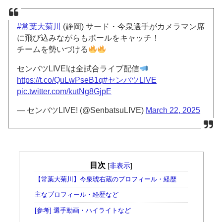
#常葉大菊川
(静岡) サード・今泉選手がカメラマン席
に飛び込みながらもボールをキャッチ！
チームを勢いづける
センバツLIVE!は全試合ライブ配信
https://t.co/QuLwPseB1q
#センバツLIVE
pic.twitter.com/kutNg8GjpE
— センバツLIVE! (@SenbatsuLIVE)
March 22, 2025
目次
[
非表示
]
【常葉大菊川】今泉琥右蔵のプロフィール・経歴
主なプロフィール・経歴など
[参考] 選手動画・ハイライトなど