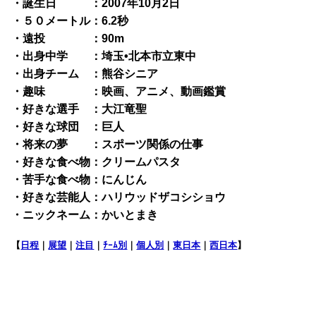
・誕生日 ：2007年10月2日
・５０メートル：6.2秒
・遠投 ：90m
・出身中学 ：埼玉•北本市立東中
・出身チーム ：熊谷シニア
・趣味 ：映画、アニメ、動画鑑賞
・好きな選手 ：大江竜聖
・好きな球団 ：巨人
・将来の夢 ：スポーツ関係の仕事
・好きな食べ物：クリームパスタ
・苦手な食べ物：にんじん
・好きな芸能人：ハリウッドザコシショウ
・ニックネーム：かいとまき
【
日程
｜
展望
｜
注目
｜
ﾁｰﾑ別
｜
個人別
｜
東日本
｜
西日本
】