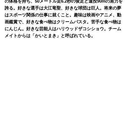
の体格を持ち、50メートル走6.2秒の俊足と遠投90mの肩力を
誇る。好きな選手は大江竜聖、好きな球団は巨人。将来の夢
はスポーツ関係の仕事に就くこと。趣味は映画やアニメ、動
画鑑賞で、好きな食べ物はクリームパスタ。苦手な食べ物は
にんじん。好きな芸能人はハリウッドザコシショウ。チーム
メイトからは「かいとまき」と呼ばれている。