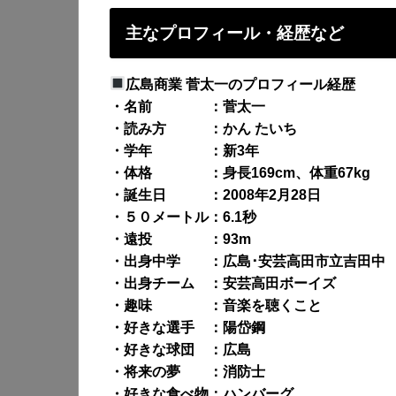
主なプロフィール・経歴など
広島商業 菅太一のプロフィール経歴
・名前 ：菅太一
・読み方 ：かん たいち
・学年 ：新3年
・体格 ：身長169cm、体重67kg
・誕生日 ：2008年2月28日
・５０メートル：6.1秒
・遠投 ：93m
・出身中学 ：広島･安芸高田市立吉田中
・出身チーム ：安芸高田ボーイズ
・趣味 ：音楽を聴くこと
・好きな選手 ：陽岱鋼
・好きな球団 ：広島
・将来の夢 ：消防士
・好きな食べ物：ハンバーグ