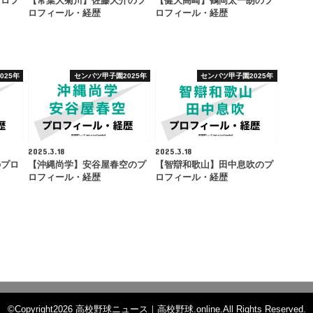
プロフ
【常葉大菊川】佐藤大介のプ
【健大高崎】鶴岡太一朗のプ
ロフィール・経歴
ロフィール・経歴
025年
センバツ甲子園2025年
センバツ甲子園2025年
2025.3.18
2025.3.18
のプロ
【沖縄尚学】安谷屋春空のプ
【智辯和歌山】田中息吹のプ
ロフィール・経歴
ロフィール・経歴
©Copyright2026
高校野球ニュース｜高校野球.online
.All Rights Reserved.