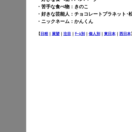
・苦手な食べ物：きのこ
・好きな芸能人：チョコレートプラネット･
・ニックネーム：かんくん
【
日程
｜
展望
｜
注目
｜
ﾁｰﾑ別
｜
個人別
｜
東日本
｜
西日本