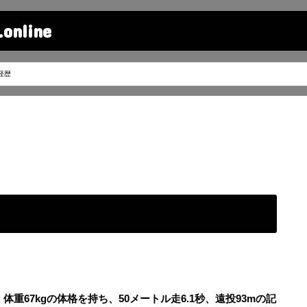
line
経歴
、体重67kgの体格を持ち、50メートル走6.1秒、遠投93mの記