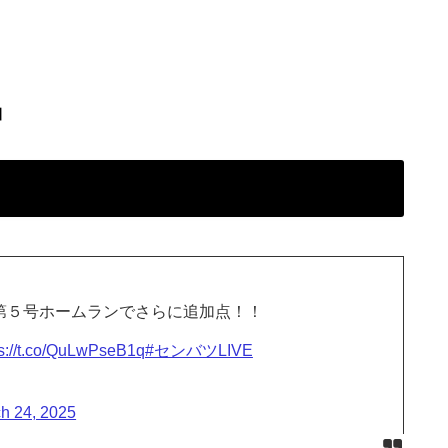
】
第５号ホームランでさらに追加点！！
ps://t.co/QuLwPseB1q
#センバツLIVE
h 24, 2025