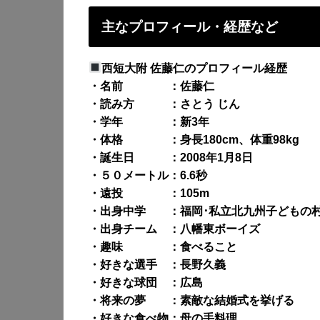
主なプロフィール・経歴など
西短大附 佐藤仁のプロフィール経歴
・名前 ：佐藤仁
・読み方 ：さとう じん
・学年 ：新3年
・体格 ：身長180cm、体重98kg
・誕生日 ：2008年1月8日
・５０メートル：6.6秒
・遠投 ：105m
・出身中学 ：福岡･私立北九州子どもの
・出身チーム ：八幡東ボーイズ
・趣味 ：食べること
・好きな選手 ：長野久義
・好きな球団 ：広島
・将来の夢 ：素敵な結婚式を挙げる
・好きな食べ物：母の手料理