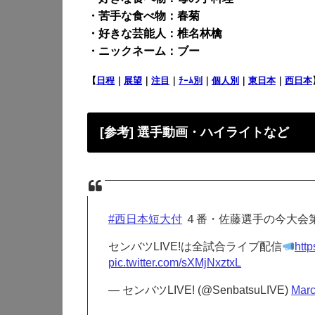
・苦手な食べ物：春菊
・好きな芸能人：椎名林檎
・ニックネーム：ブー
【
日程
｜
展望
｜
注目
｜
ﾁｰﾑ別
｜
個人別
｜
東日本
｜
西日本
[参考] 選手動画・ハイライトなど
#西日本短大付
４番・佐藤選手の今大会
センバツLIVE!は全試合ライブ配信
htt
pic.twitter.com/sXMjNxztxL
— センバツLIVE! (@SenbatsuLIVE)
Marc