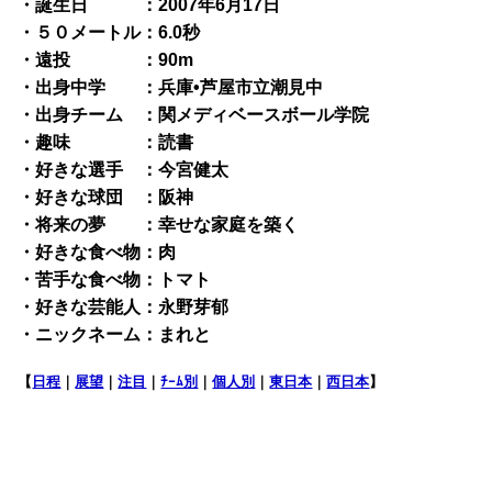
・誕生日 ：2007年6月17日
・５０メートル：6.0秒
・遠投 ：90m
・出身中学 ：兵庫•芦屋市立潮見中
・出身チーム ：関メディベースボール学院
・趣味 ：読書
・好きな選手 ：今宮健太
・好きな球団 ：阪神
・将来の夢 ：幸せな家庭を築く
・好きな食べ物：肉
・苦手な食べ物：トマト
・好きな芸能人：永野芽郁
・ニックネーム：まれと
【
日程
｜
展望
｜
注目
｜
ﾁｰﾑ別
｜
個人別
｜
東日本
｜
西日本
】