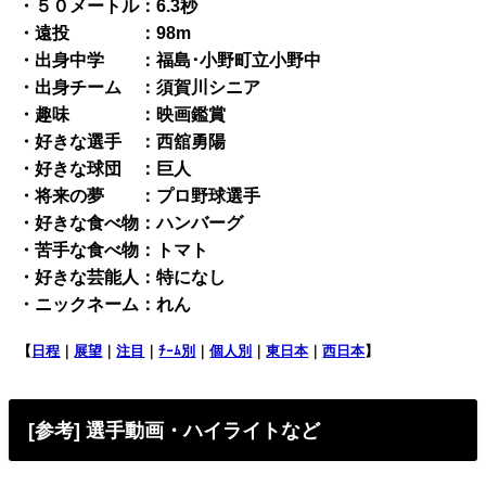
・５０メートル：6.3秒
・遠投 ：98m
・出身中学 ：福島･小野町立小野中
・出身チーム ：須賀川シニア
・趣味 ：映画鑑賞
・好きな選手 ：西舘勇陽
・好きな球団 ：巨人
・将来の夢 ：プロ野球選手
・好きな食べ物：ハンバーグ
・苦手な食べ物：トマト
・好きな芸能人：特になし
・ニックネーム：れん
【
日程
｜
展望
｜
注目
｜
ﾁｰﾑ別
｜
個人別
｜
東日本
｜
西日本
】
[参考] 選手動画・ハイライトなど