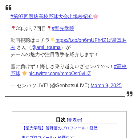
#第97回選抜高校野球大会出場校紹介
3年ぶり7回目
#聖光学院
動画視聴はコチラ
https://t.co/on6mUFh4Z1
#當真あ
み
さん（
@ami_touma
）が
チームの魅力や注目選手を紹介します！
雪に負けず！悔しさ乗り越えいざセンバツへ！
#高校
野球
pic.twitter.com/mmbOsr0vHZ
— センバツLIVE! (@SenbatsuLIVE)
March 9, 2025
目次
[
非表示
]
【聖光学院】管野蓮のプロフィール・経歴
主なプロフィール・経歴など