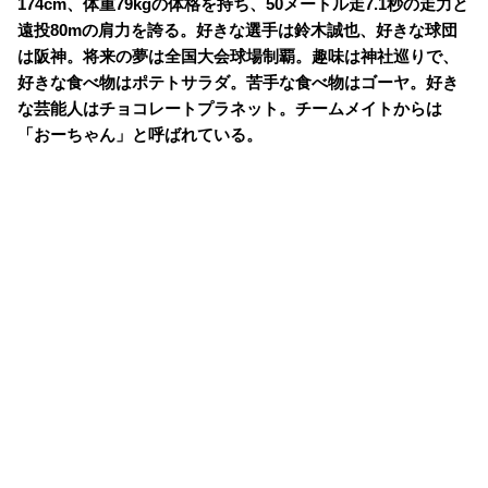
174cm、体重79kgの体格を持ち、50メートル走7.1秒の走力と
遠投80mの肩力を誇る。好きな選手は鈴木誠也、好きな球団
は阪神。将来の夢は全国大会球場制覇。趣味は神社巡りで、
好きな食べ物はポテトサラダ。苦手な食べ物はゴーヤ。好き
な芸能人はチョコレートプラネット。チームメイトからは
「おーちゃん」と呼ばれている。