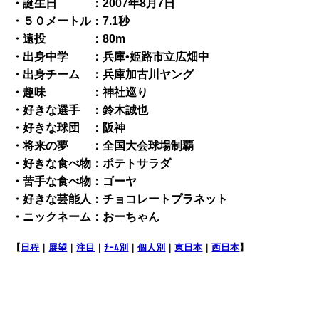
・誕生日 ：2007年8月7日
・５０メートル：7.1秒
・遠投 ：80m
・出身中学 ：兵庫•姫路市立広畑中
・出身チーム ：兵庫加古川ヤング
・趣味 ：神社巡り
・好きな選手 ：鈴木誠也
・好きな球団 ：阪神
・将来の夢 ：全国大会球場制覇
・好きな食べ物：ポテトサラダ
・苦手な食べ物：ゴーヤ
・好きな芸能人：チョコレートプラネット
・ニックネーム：おーちゃん
【
日程
｜
展望
｜
注目
｜
ﾁｰﾑ別
｜
個人別
｜
東日本
｜
西日本
】