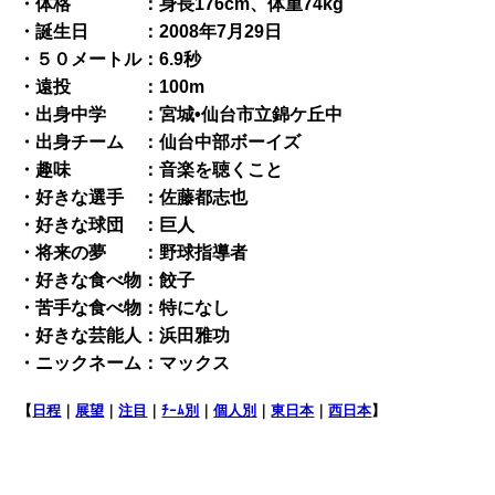
・体格 ：身長176cm、体重74kg
・誕生日 ：2008年7月29日
・５０メートル：6.9秒
・遠投 ：100m
・出身中学 ：宮城•仙台市立錦ケ丘中
・出身チーム ：仙台中部ボーイズ
・趣味 ：音楽を聴くこと
・好きな選手 ：佐藤都志也
・好きな球団 ：巨人
・将来の夢 ：野球指導者
・好きな食べ物：餃子
・苦手な食べ物：特になし
・好きな芸能人：浜田雅功
・ニックネーム：マックス
【
日程
｜
展望
｜
注目
｜
ﾁｰﾑ別
｜
個人別
｜
東日本
｜
西日本
】