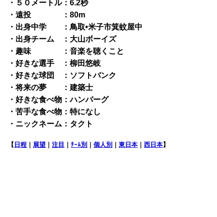
・５０メートル：6.2秒
・遠投 ：80m
・出身中学 ：鳥取•米子市箕蚊屋中
・出身チーム ：大山ボーイズ
・趣味 ：音楽を聴くこと
・好きな選手 ：柳田悠岐
・好きな球団 ：ソフトバンク
・将来の夢 ：建築士
・好きな食べ物：ハンバーグ
・苦手な食べ物：特になし
・ニックネーム：タクト
【
日程
｜
展望
｜
注目
｜
ﾁｰﾑ別
｜
個人別
｜
東日本
｜
西日本
】