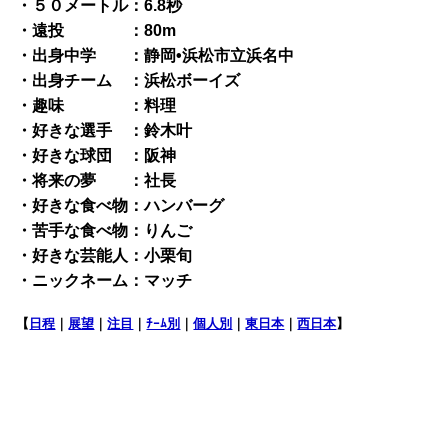
・５０メートル：6.8秒
・遠投 ：80m
・出身中学 ：静岡•浜松市立浜名中
・出身チーム ：浜松ボーイズ
・趣味 ：料理
・好きな選手 ：鈴木叶
・好きな球団 ：阪神
・将来の夢 ：社長
・好きな食べ物：ハンバーグ
・苦手な食べ物：りんご
・好きな芸能人：小栗旬
・ニックネーム：マッチ
【
日程
｜
展望
｜
注目
｜
ﾁｰﾑ別
｜
個人別
｜
東日本
｜
西日本
】