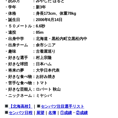
・読み方 ：みやした はると
・学年 ：新3年
・体格 ：身長173cm、体重78kg
・誕生日 ：2006年6月14日
・５０メートル：6.6秒
・遠投 ：85m
・出身中学 ：北海道・黒松内町立黒松内中
・出身チーム ：余市シニア
・趣味 ：古着屋巡り
・好きな選手 ：村上宗隆
・好きな球団 ：日本ハム
・将来の夢 ：大学日本代表
・好きな食べ物：お好み焼き
・苦手な食べ物：トマト
・好きな芸能人：ロバート 秋山
・ニックネーム：ミヤシバ
【北海高校】
｜
センバツ注目選手リスト
センバツ日程
｜
展望
｜
名簿
｜
①成績
・
②成績