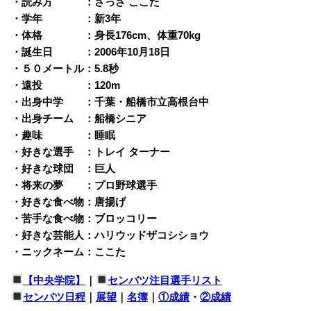
・読み方 ：さっさ ここた
・学年 ：新3年
・体格 ：身長176cm、体重70kg
・誕生日 ：2006年10月18日
・５０メートル：5.8秒
・遠投 ：120m
・出身中学 ：千葉・船橋市立高根台中
・出身チーム ：船橋シニア
・趣味 ：睡眠
・好きな選手 ：トレイ ターナー
・好きな球団 ：巨人
・将来の夢 ：プロ野球選手
・好きな食べ物：唐揚げ
・苦手な食べ物：ブロッコリー
・好きな芸能人：ハリウッドザコシショウ
・ニックネーム：ここた
【中央学院】
｜
センバツ注目選手リスト
センバツ日程
｜
展望
｜
名簿
｜
①成績
・
②成績