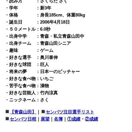
・読み方 ：さくらだ さく
・学年 ：新3年
・体格 ：身長185cm、体重80kg
・誕生日 ：2006年4月18日
・５０メートル：6.0秒
・出身中学 ：青森・私立青森山田中
・出身チーム ：青森山田シニア
・趣味 ：ゲーム
・好きな選手 ：奥川泰伸
・好きな球団 ：巨人
・将来の夢 ：日本一のピッチャー
・好きな食べ物：いちご
・苦手な食べ物：漬物
・好きな芸能人：竹内涼真
・ニックネーム：さく
【青森山田】
｜
センバツ注目選手リスト
センバツ日程
｜
展望
｜
名簿
｜
①成績
・
②成績