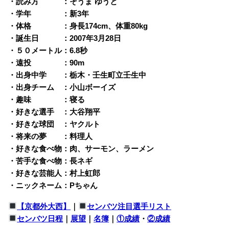
・読み方 ：そうま ゆうと
・学年 ：新3年
・体格 ：身長174cm、体重80kg
・誕生日 ：2007年3月28日
・５０メートル：6.8秒
・遠投 ：90m
・出身中学 ：栃木・壬生町立壬生中
・出身チーム ：小山ボーイズ
・趣味 ：寝る
・好きな選手 ：大谷翔平
・好きな球団 ：ヤクルト
・将来の夢 ：料理人
・好きな食べ物：肉、サーモン、ラーメン
・苦手な食べ物：長ネギ
・好きな芸能人：村上虹郎
・ニックネーム：Pちゃん
【京都外大西】
｜
センバツ注目選手リスト
センバツ日程
｜
展望
｜
名簿
｜
①成績
・
②成績