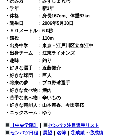
・読み方 ：みずしま ゆう
・学年 ：新3年
・体格 ：身長167cm、体重67kg
・誕生日 ：2006年5月30日
・５０メートル：6.0秒
・遠投 ：110m
・出身中学 ：東京・江戸川区立春江中
・出身チーム ：江東ライオンズ
・趣味 ：釣り
・好きな選手 ：近藤健介
・好きな球団 ：巨人
・将来の夢 ：プロ野球選手
・好きな食べ物：焼肉
・苦手な食べ物：辛いもの
・好きな芸能人：山本舞香、今田美桜
・ニックネーム：ゆう
【中央学院】
｜
センバツ注目選手リスト
センバツ日程
｜
展望
｜
名簿
｜
①成績
・
②成績