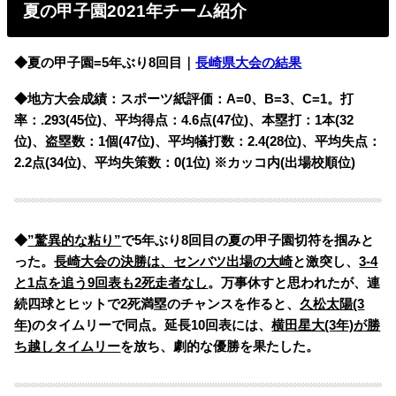
夏の甲子園2021年チーム紹介
◆夏の甲子園=5年ぶり8回目｜
長崎県大会の結果
◆地方大会成績：スポーツ紙評価：A=0、B=3、C=1。打
率：.293(45位)、平均得点：4.6点(47位)、本塁打：1本(32
位)、盗塁数：1個(47位)、平均犠打数：2.4(28位)、平均失点：
2.2点(34位)、平均失策数：0(1位) ※カッコ内(出場校順位)
◆
”驚異的な粘り”
で5年ぶり8回目の夏の甲子園切符を掴みと
った。
長崎大会の決勝は、センバツ出場の大崎
と激突し、
3-4
と1点を追う9回表も2死走者なし
。万事休すと思われたが、連
続四球とヒットで2死満塁のチャンスを作ると、
久松太陽(3
年)
のタイムリーで同点。延長10回表には、
横田星大(3年)が勝
ち越しタイムリー
を放ち、劇的な優勝を果たした。