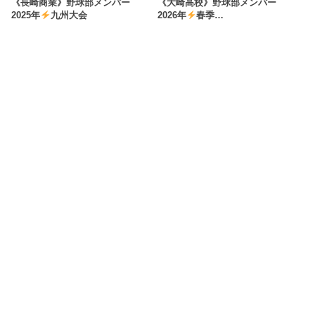
《長崎商業》野球部メンバー
《大崎高校》野球部メンバー
2025年
九州大会
2026年
春季…