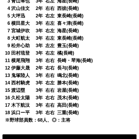
0
3 青山隼也 3年 右左 海星(長崎)
0
4 沢山佳文 2年 右右 西彼(長崎)
0
5 大坪迅 2年 右左 東長崎(長崎)
0
6 横田星大 3年 右左 喜々津(長崎)
0
7 宮城伊吹 3年 右左 海星(長崎)
0
8 大町航太 3年 右左 東長崎(長崎)
0
9 松井心助 3年 左左 豊玉(長崎)
10 田村琉登 3年 右左 橘(長崎)
11 横尾飛翔 3年 右右 長崎・琴海(長崎)
12 伊藤大晟 2年 右右 長与(長崎)
13 鬼塚陸人 3年 右右 鳴北(長崎)
14 西村騎虎 3年 右左 勝本(長崎)
15 渡辺塁 3年 右右 岩屋(長崎)
16 久松太陽 3年 右右 茂木(長崎)
17 木下航汰 3年 右右 高田(長崎)
18 浜口ー平 3年 右右 三重(長崎)
※野球部員数：68人、◎：主将