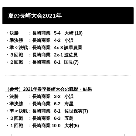
夏の長崎大会2021年
・決勝
・・
：長崎商業
0
5-4
o
大崎 (10)
・準決勝
・
：
長崎商業
0
4-2
o
小浜
・準々決戦：
長崎商業
0
4x-3 諫早農業
・３回戦
・
：
長崎商業
0
2x-1 波佐見
・２回戦
・
：
長崎商業
0
8-1
x
国見(7)
（参考）2021年春季長崎大会の戦歴・結果
・決勝
・・
：長崎商業
0
3-2
o
小浜
・準決勝
・
：長崎商業
0
6-2
o
海星
・準々決戦：長崎商業
0
8-1
o
佐世保実(7)
・２回戦
・
：長崎商業
0
6-3
o
五島
・１回戦
・
：長崎商業 10-0
o
大村(5)