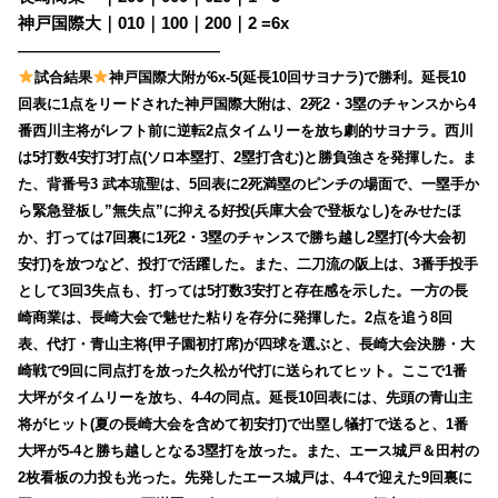
神戸国際大｜010｜100｜200｜2
=6x
——————————————
試合結果
神戸国際大附が6x-5(延長10回サヨナラ)で勝利。延長10
回表に1点をリードされた神戸国際大附は、2死2・3塁のチャンスから4
番西川主将がレフト前に逆転2点タイムリーを放ち劇的サヨナラ。西川
は5打数4安打3打点(ソロ本塁打、2塁打含む)と勝負強さを発揮した。ま
た、
背番号3 武本琉聖は、5回表に2死満塁のピンチの場面で、一塁手か
ら緊急登板し”無失点”に抑える好投(兵庫大会で登板なし)をみせたほ
か、打っては7回裏に1死2・3塁のチャンスで勝ち越し2塁打(今大会初
安打)を放つなど、投打で活躍した。また、二刀流の阪上は、3番手投手
として3回3失点も、打っては5打数3安打と存在感を示した。
一方の長
崎商業は、長崎大会で魅せた粘りを存分に発揮した。2点を追う8回
表、
代打・青山主将(甲子園初打席)が四球を選ぶと、長崎大会決勝・
大
崎戦で9回に同点打を放った久松が代打に送られてヒット。ここで1番
大坪がタイムリーを放ち、4-4の同点。延長10回表には、先頭の青山主
将がヒット(夏の長崎大会を含めて初安打)で出塁し犠打で送ると、1番
大坪が5-4と勝ち越しとなる3塁打を放った。また、エース城戸＆田村の
2枚看板の力投も光った。
先発したエース城戸は、4-4で迎えた9回裏に