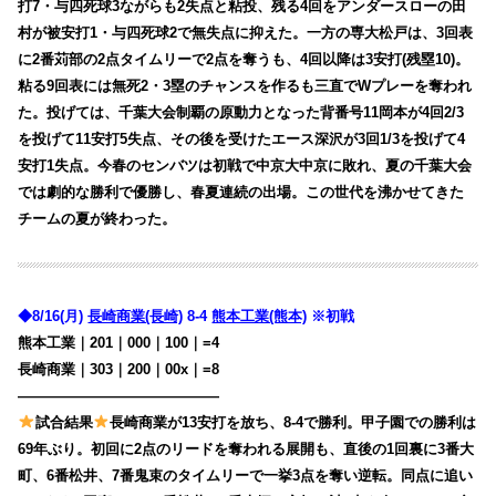
打7・与四死球3ながらも2失点と粘投、残る4回をアンダースローの田
村が被安打1・与四死球2で無失点に抑えた。一方の専大松戸は、3回表
に2番苅部の2点タイムリーで2点を奪うも、4回以降は3安打(残塁10)。
粘る9回表には無死2・3塁のチャンスを作るも三直でWプレーを奪われ
た。投げては、千葉大会制覇の原動力となった背番号11岡本が4回2/3
を投げて11安打5失点、その後を受けたエース深沢が3回1/3を投げて4
安打1失点。今春のセンバツは初戦で中京大中京に敗れ、夏の千葉大会
では劇的な勝利で優勝し、春夏連続の出場。この世代を沸かせてきた
チームの夏が終わった。
◆8/16(月)
長崎商業(長崎)
8-4
熊本工業(熊本)
※初戦
熊本工業｜201｜000｜100｜=4
長崎商業｜303｜200｜00x｜=8
——————————————
試合結果
長崎商業が13安打を放ち、8-4で勝利。甲子園での勝利は
69年ぶり。初回に2点のリードを奪われる展開も、直後の1回裏に3番大
町、6番松井、7番鬼束のタイムリーで一挙3点を奪い逆転。同点に追い