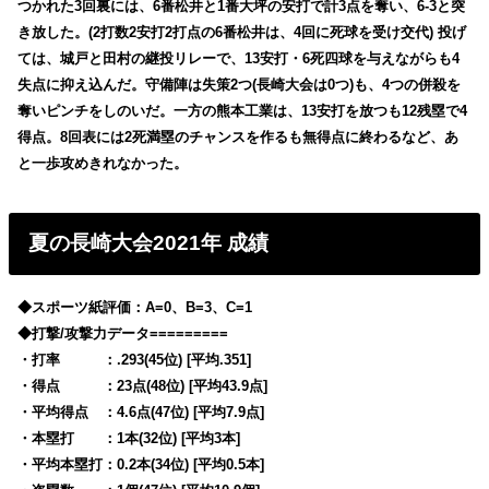
つかれた3回裏には、6番松井と1番大坪の安打で計3点を奪い、6-3と突
き放した。(2打数2安打2打点の6番松井は、4回に死球を受け交代) 投げ
ては、城戸と田村の継投リレーで、13安打・6死四球を与えながらも4
失点に抑え込んだ。守備陣は失策2つ(長崎大会は0つ)も、4つの併殺を
奪いピンチをしのいだ。一方の熊本工業は、13安打を放つも12残塁で4
得点。8回表には2死満塁のチャンスを作るも無得点に終わるなど、あ
と一歩攻めきれなかった。
夏の長崎大会2021年 成績
◆スポーツ紙評価：A=0、B=3、C=1
◆打撃/攻撃力データ=========
・打率 ：.293(45位) [平均.351]
・得点 ：23点(48位) [平均43.9点]
・平均得点 ：4.6点(47位) [平均7.9点]
・本塁打 ：1本(32位) [平均3本]
・平均本塁打：0.2本(34位) [平均0.5本]