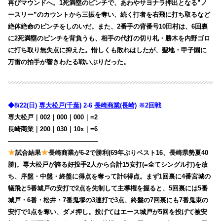
再びマウンドへ。1死満塁のピンチで、あわやサヨナラ押出となる”ノ
ースリー”のカウントから三振を奪い、続く打者を右飛に打ち取るなど
絶体絶命のピンチをしのいだ。また、2番手の背番号10田村は、6回裏
に2死満塁のピンチを背負うも、相手の代打の切り札・勝木を内野ゴロ
に打ち取り無失点に抑えた。
惜しくも敗れはしたが、聖地・甲子園に
万雷の拍手が響きわたる戦いぶりだった。
◆8/22(日)
専大松戸(千葉)
2-6
長崎商業(長崎)
※2回戦
専大松戸｜002｜000｜000｜=2
長崎商業｜200｜030｜10x｜=6
——————————————
試合結果
長崎商業が6-2で勝利(69年ぶりベスト16、長崎県勢夏40
勝)。専大松戸が誇る好投手2人から合計15安打(=全てシングル打)を放
ち、序盤・中盤・終盤に得点を奪って計6得点。まず1回裏に4番宮城の
犠飛と5番城戸の安打で2点を先制して主導権を握ると、5回裏には5番
城戸・6番・松井・7番鬼塚の3連打で3点、終盤の7回裏にも7番鬼束の
安打で1点を奪い、ダメ押し。投げてはエース城戸が5回を投げて被安