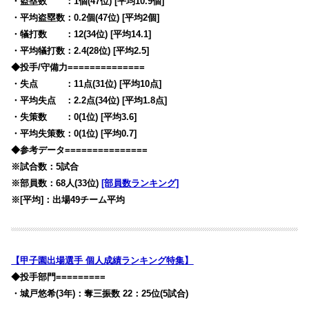
・盗塁数 ：1個(47位) [平均10.9個]
・平均盗塁数：0.2個(47位) [平均2個]
・犠打数 ：12(34位) [平均14.1]
・平均犠打数：2.4(28位) [平均2.5]
◆投手/守備力==============
・失点 ：11点(31位) [平均10点]
・平均失点 ：2.2点(34位) [平均1.8点]
・失策数 ：0(1位) [平均3.6]
・平均失策数：0(1位) [平均0.7]
◆参考データ===============
※試合数：5試合
※部員数：68人(33位)
[部員数ランキング]
※[平均]：出場49チーム平均
【甲子園出場選手 個人成績ランキング特集】
◆投手部門=========
・城戸悠希(3年)：奪三振数 22：25位(5試合)