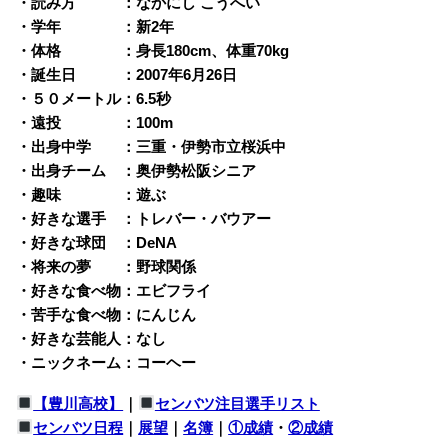
・読み方 ：なかにし こうへい
・学年 ：新2年
・体格 ：身長180cm、体重70kg
・誕生日 ：2007年6月26日
・５０メートル：6.5秒
・遠投 ：100m
・出身中学 ：三重・伊勢市立桜浜中
・出身チーム ：奥伊勢松阪シニア
・趣味 ：遊ぶ
・好きな選手 ：トレバー・バウアー
・好きな球団 ：DeNA
・将来の夢 ：野球関係
・好きな食べ物：エビフライ
・苦手な食べ物：にんじん
・好きな芸能人：なし
・ニックネーム：コーヘー
【豊川高校】
｜
センバツ注目選手リスト
センバツ日程
｜
展望
｜
名簿
｜
①成績
・
②成績