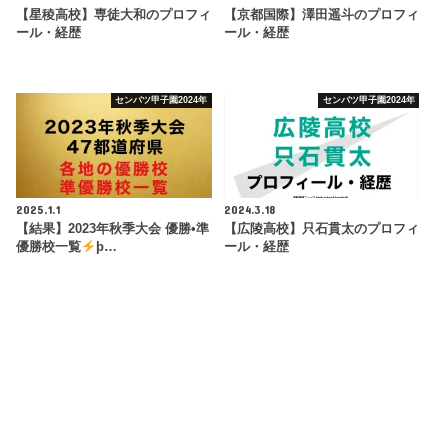
【星稜高校】専徒大和のプロフィ
【京都国際】澤田遥斗のプロフィ
ール・経歴
ール・経歴
センバツ甲子園2024年
センバツ甲子園2024年
2025.1.1
2024.3.18
【結果】2023年秋季大会 優勝•準
【広陵高校】只石貫太のプロフィ
優勝校一覧
þ…
ール・経歴