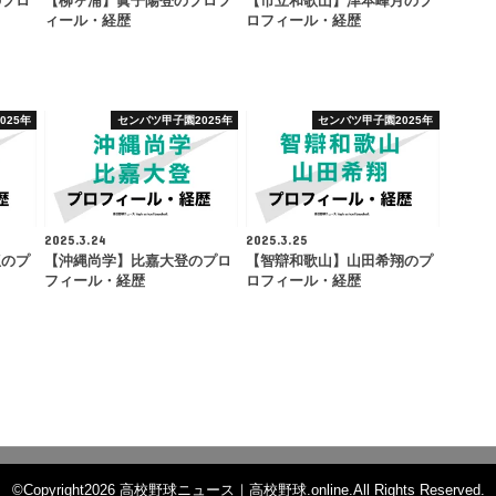
のプロ
【柳ヶ浦】眞子陽登のプロフ
【市立和歌山】津本峰月のプ
ィール・経歴
ロフィール・経歴
025年
センバツ甲子園2025年
センバツ甲子園2025年
2025.3.24
2025.3.25
伍のプ
【沖縄尚学】比嘉大登のプロ
【智辯和歌山】山田希翔のプ
フィール・経歴
ロフィール・経歴
©Copyright2026
高校野球ニュース｜高校野球.online
.All Rights Reserved.