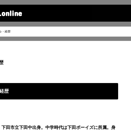
line
ル・経歴
歴
経歴
岡・下田市立下田中出身。中学時代は下田ボーイズに所属。身