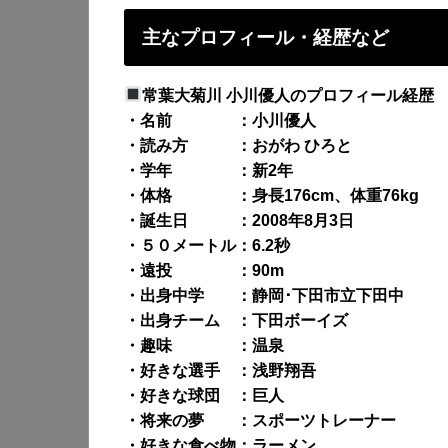
主なプロフィール・経歴など
常葉大菊川 小川優人のプロフィール経歴
・名前 ：小川優人
・読み方 ：おがわ ひろと
・学年 ：新2年
・体格 ：身長176cm、体重76kg
・誕生日 ：2008年8月3日
・５０メートル：6.2秒
・遠投 ：90m
・出身中学 ：静岡･下田市立下田中
・出身チーム ：下田ボーイズ
・趣味 ：温泉
・好きな選手 ：浅野翔吾
・好きな球団 ：巨人
・将来の夢 ：スポーツトレーナー
・好きな食べ物：ラーメン