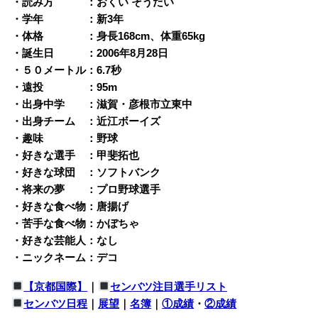
・読み方 ：おくい そうだい
・学年 ：新3年
・体格 ：身長168cm、体重65kg
・誕生日 ：2006年8月28日
・５０メートル：6.7秒
・遠投 ：95m
・出身中学 ：滋賀・彦根市立東中
・出身チーム ：近江ボーイズ
・趣味 ：野球
・好きな選手 ：甲斐拓也
・好きな球団 ：ソフトバンク
・将来の夢 ：プロ野球選手
・好きな食べ物：唐揚げ
・苦手な食べ物：かぼちゃ
・好きな芸能人：なし
・ニックネーム：デコ
【京都国際】
｜
センバツ注目選手リスト
センバツ日程
｜
展望
｜
名簿
｜
①成績
・
②成績