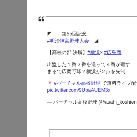
◤ 第55回記念
#明治神宮野球大会
◢
【高校の部 決勝】
#横浜
×
#広島商
出塁した１番２番を送って４番が還す
まるで広商野球？横浜が２点を先制
#バーチャル高校野球
で無料ライブ配
pic.twitter.com/9UpaAUEM3x
— バーチャル高校野球 (@asahi_koshien