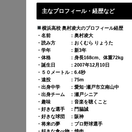
主なプロフィール・経歴など
横浜高校 奥村凌大のプロフィール経歴
・名前 ：奥村凌大
・読み方 ：おくむら りょうた
・学年 ：新3年
・体格 ：身長168cm、体重72kg
・誕生日 ：2007年12月10日
・５０メートル：6.4秒
・遠投 ：75m
・出身中学 ：愛知･瀬戸市立南山中
・出身チーム ：瀬戸シニア
・趣味 ：音楽を聴くこと
・好きな選手 ：門脇誠
・好きな球団 ：阪神
・将来の夢 ：プロ野球選手
・好きな食べ物：焼肉