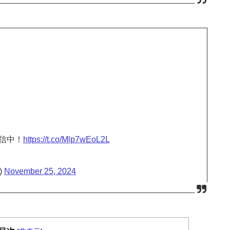
信中！
https://t.co/Mlp7wEoL2L
)
November 25, 2024