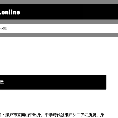
line
・経歴
歴
愛知・瀬戸市立南山中出身。中学時代は瀬戸シニアに所属。身