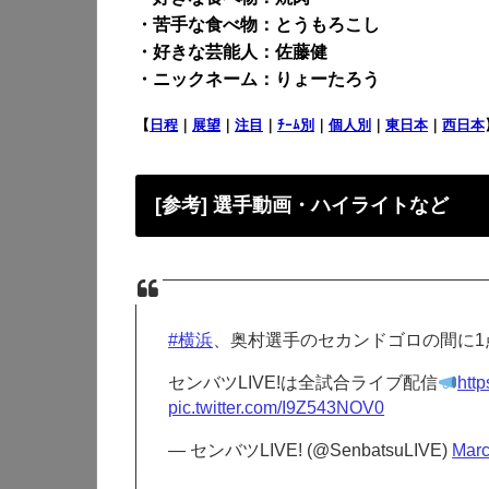
・苦手な食べ物：とうもろこし
・好きな芸能人：佐藤健
・ニックネーム：りょーたろう
【
日程
｜
展望
｜
注目
｜
ﾁｰﾑ別
｜
個人別
｜
東日本
｜
西日本
[参考] 選手動画・ハイライトなど
#横浜
、奥村選手のセカンドゴロの間に1
センバツLIVE!は全試合ライブ配信
htt
pic.twitter.com/I9Z543NOV0
— センバツLIVE! (@SenbatsuLIVE)
Marc