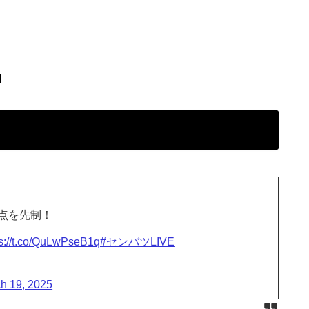
】
点を先制！
ps://t.co/QuLwPseB1q
#センバツLIVE
h 19, 2025