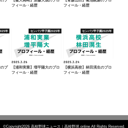
悟のプ
【健大高崎】加藤大成のプロ
【青森山田】菊池統磨のプロ
フィール・経歴
フィール・経歴
025年
センバツ甲子園2025年
センバツ甲子園2025年
2025.3.26
2025.3.24
信のプ
【浦和実業】増平陽大のプロ
【横浜高校】林田滉生のプロ
フィール・経歴
フィール・経歴
©Copyright2026
高校野球ニュース｜高校野球.online
.All Rights Reserved.