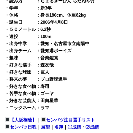
・読み方 ：らまるぎーびん らたねやけ
・学年 ：新3年
・体格 ：身長180cm、体重82kg
・誕生日 ：2006年4月8日
・５０メートル：6.2秒
・遠投 ：100m
・出身中学 ：愛知・名古屋市立南陽中
・出身チーム ：愛知港ボーイズ
・趣味 ：音楽鑑賞
・好きな選手 ：森友哉
・好きな球団 ：巨人
・将来の夢 ：プロ野球選手
・好きな食べ物：寿司
・苦手な食べ物：ゴーヤ
・好きな芸能人：田向星華
・ニックネーム：ラマ
【大阪桐蔭】
｜
センバツ注目選手リスト
センバツ日程
｜
展望
｜
名簿
｜
①成績
・
②成績